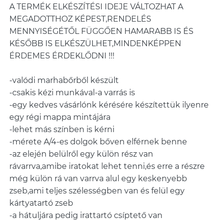
A TERMÉK ELKÉSZÍTÉSI IDEJE VÁLTOZHAT A
MEGADOTTHOZ KÉPEST,RENDELÉS
MENNYISÉGÉTŐL FÜGGŐEN HAMARABB IS ÉS
KÉSŐBB IS ELKÉSZÜLHET,MINDENKÉPPEN
ÉRDEMES ÉRDEKLŐDNI !!!
-valódi marhabőrből készült
-csakis kézi munkával-a varrás is
-egy kedves vásárlónk kérésére készítettük ilyenre
egy régi mappa mintájára
-lehet más színben is kérni
-mérete A/4-es dolgok bőven elférnek benne
-az elején belülről egy külön rész van
rávarrva,amibe iratokat lehet tenni,és erre a részre
még külön rá van varrva alul egy keskenyebb
zseb,ami teljes szélességben van és felül egy
kártyatartó zseb
-a hátuljára pedig irattartó csíptető van