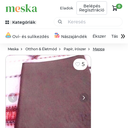
Belépés
0
Eladok
Regisztráció
Kategóriák
»
Ékszer
Táska
Ovi- és sulikezdés
Nászajándék
Meska
Otthon & Életmód
Papír, írószer
Mappa
5