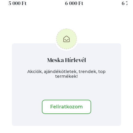
5 000 Ft
hullámok tengerén
6 000 Ft
6 79
mintával - Artiroka
design
Meska Hírlevél
Akciók, ajándékötletek, trendek, top
termékek!
Feliratkozom