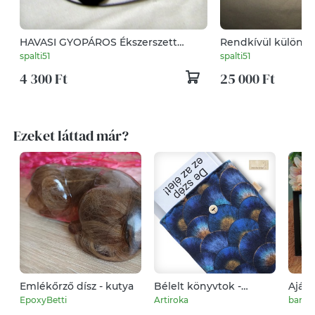
HAVASI GYOPÁROS Ékszerszett
Rendkívül különleg
bőrből
spalti51
spalti51
4 300 Ft
25 000 Ft
Ezeket láttad már?
Emlékőrző dísz - kutya
Bélelt könyvtok -
Aján
prémium pamutból,
pill
EpoxyBetti
Artiroka
barbi
naplemente a