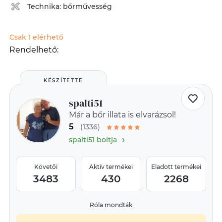
Technika:
bőrművesség
Csak 1 elérhető
Rendelhető:
KÉSZÍTETTE
spalti51
Már a bőr illata is elvarázsol!
5
(1336)
›
spalti51 boltja
Követői
Aktív termékei
Eladott termékei
3483
430
2268
Róla mondták