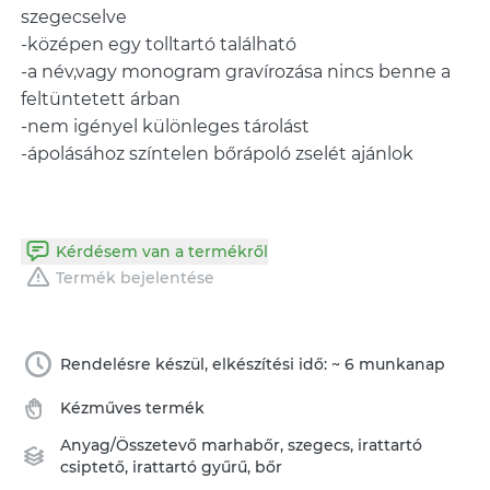
szegecselve
-középen egy tolltartó található
-a név,vagy monogram gravírozása nincs benne a
feltüntetett árban
-nem igényel különleges tárolást
-ápolásához színtelen bőrápoló zselét ajánlok
Kérdésem van a termékről
Termék bejelentése
Rendelésre készül, elkészítési idő: ~ 6 munkanap
Kézműves termék
Anyag/Összetevő
marhabőr
,
szegecs
,
irattartó
csiptető
,
irattartó gyűrű
,
bőr