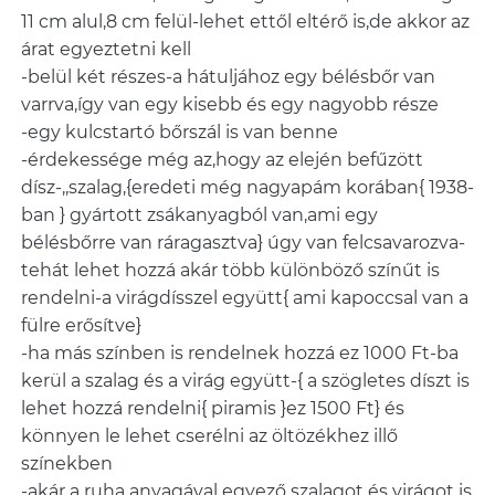
11 cm alul,8 cm felül-lehet ettől eltérő is,de akkor az
árat egyeztetni kell
-belül két részes-a hátuljához egy bélésbőr van
varrva,így van egy kisebb és egy nagyobb része
-egy kulcstartó bőrszál is van benne
-érdekessége még az,hogy az elején befűzött
dísz-,,szalag,{eredeti még nagyapám korában{ 1938-
ban } gyártott zsákanyagból van,ami egy
bélésbőrre van ráragasztva} úgy van felcsavarozva-
tehát lehet hozzá akár több különböző színűt is
rendelni-a virágdísszel együtt{ ami kapoccsal van a
fülre erősítve}
-ha más színben is rendelnek hozzá ez 1000 Ft-ba
kerül a szalag és a virág együtt-{ a szögletes díszt is
lehet hozzá rendelni{ piramis }ez 1500 Ft} és
könnyen le lehet cserélni az öltözékhez illő
színekben
-akár a ruha anyagával egyező szalagot és virágot is