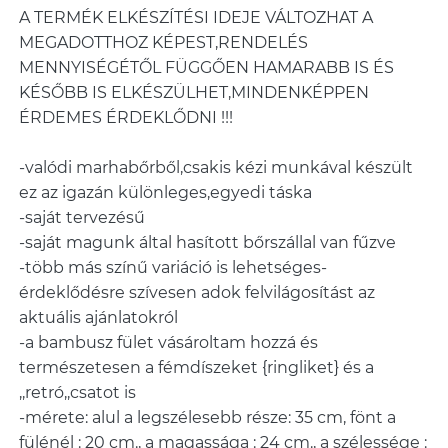
A TERMÉK ELKÉSZÍTÉSI IDEJE VÁLTOZHAT A
MEGADOTTHOZ KÉPEST,RENDELÉS
MENNYISÉGÉTŐL FÜGGŐEN HAMARABB IS ÉS
KÉSŐBB IS ELKÉSZÜLHET,MINDENKÉPPEN
ÉRDEMES ÉRDEKLŐDNI !!!
-valódi marhabőrből,csakis kézi munkával készült
ez az igazán különleges,egyedi táska
-saját tervezésű
-saját magunk által hasított bőrszállal van fűzve
-több más színű variáció is lehetséges-
érdeklődésre szívesen adok felvilágosítást az
aktuális ajánlatokról
-a bambusz fület vásároltam hozzá és
természetesen a fémdíszeket {ringliket} és a
,,retró,,csatot is
-mérete: alul a legszélesebb része: 35 cm, fönt a
fülénél : 20 cm., a magassága : 24 cm., a szélessége :