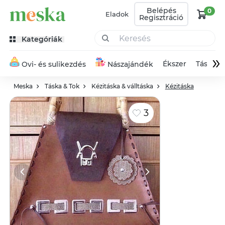
Belépés
0
Eladok
Regisztráció
Kategóriák
»
Ékszer
Táska
Ovi- és sulikezdés
Nászajándék
Meska
Táska & Tok
Kézitáska & válltáska
Kézitáska
3