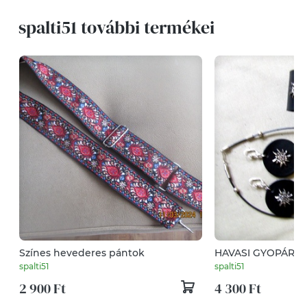
spalti51 további termékei
Színes hevederes pántok
HAVASI GYOPÁROS Ékszersze
bőrből
spalti51
spalti51
2 900 Ft
4 300 Ft