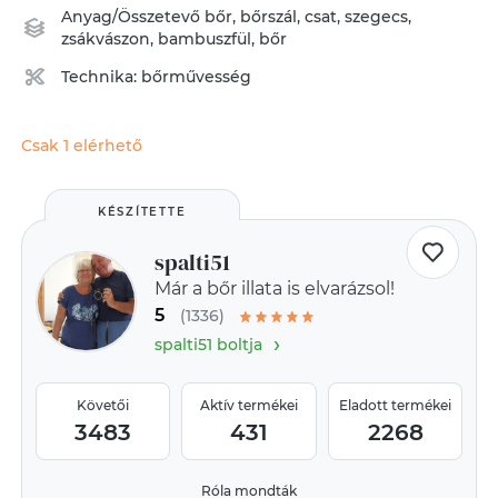
Anyag/Összetevő
bőr
,
bőrszál
,
csat
,
szegecs
,
zsákvászon
,
bambuszfül
,
bőr
Technika:
bőrművesség
Csak 1 elérhető
KÉSZÍTETTE
spalti51
Már a bőr illata is elvarázsol!
5
(1336)
›
spalti51 boltja
Követői
Aktív termékei
Eladott termékei
3483
431
2268
Róla mondták