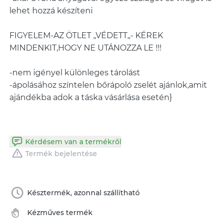
lehet hozzá készíteni
FIGYELEM-AZ ÖTLET ,,VÉDETT,,- KÉREK
MINDENKIT,HOGY NE UTÁNOZZA LE !!!
-nem igényel különleges tárolást
-ápolásához színtelen bőrápoló zselét ajánlok,amit
ajándékba adok a táska vásárlása esetén}
Kérdésem van a termékről
Termék bejelentése
Késztermék, azonnal szállítható
Kézműves termék