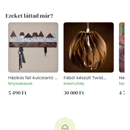
Ezeket láttad már?
Házikós fali kulcstartó -
Fából készült Twist
Nász
dió barna / fehér
lámpa
fenyszabaszat
kreamuhely
barbi
5 490 Ft
30 000 Ft
4 79