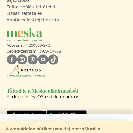
Sajtószoba
Felhasználási feltételek
Elállási feltételek
Adatkezelési tájékoztató
Adószám: 14260960-2-13
Cégjegyzékszám: 13-09-197708
Kézműves piactér, Románia
Töltsd le a Meska alkalmazását
Android-os és iOS-es telefonodra is!
Csak 1 elérhető
A weboldalon sütiket (cookie) használunk a
Rendelhető: