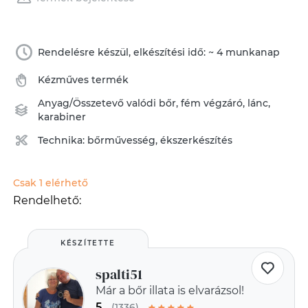
Rendelésre készül, elkészítési idő: ~ 4 munkanap
Kézműves termék
Anyag/Összetevő
valódi bőr
,
fém végzáró
,
lánc
,
karabiner
Technika:
bőrművesség
,
ékszerkészítés
Csak 1 elérhető
Rendelhető:
KÉSZÍTETTE
spalti51
Már a bőr illata is elvarázsol!
5
(1336)