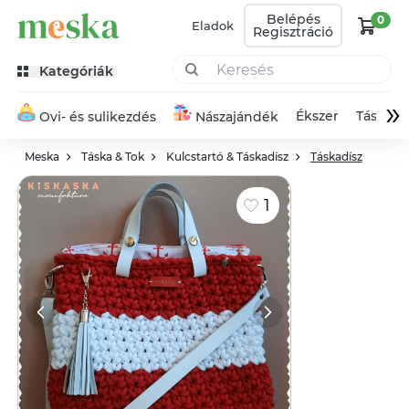
Belépés
0
Eladok
Regisztráció
Kategóriák
»
Ékszer
Táska
Ovi- és sulikezdés
Nászajándék
Meska
Táska & Tok
Kulcstartó & Táskadísz
Táskadísz
1