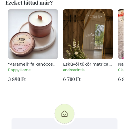
Ezeket láttad már?
"Karamell" fa kanócos
Esküvői tükör matrica -
Naran
szójaviasz illatgyertya
személyre szabható
PoppyHome
andreacintia
ClayBi
felirattal
3 890 Ft
6 700 Ft
6 80