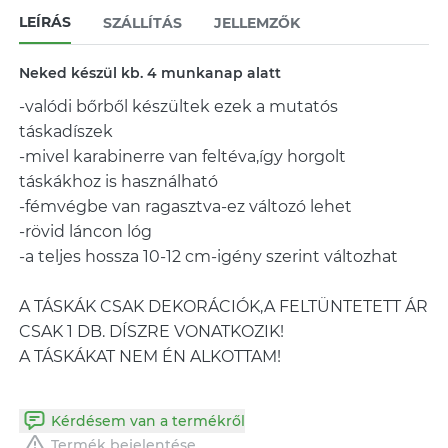
LEÍRÁS
SZÁLLÍTÁS
JELLEMZŐK
Neked készül kb. 4 munkanap alatt
-valódi bőrből készültek ezek a mutatós
táskadíszek
-mivel karabinerre van feltéva,így horgolt
táskákhoz is használható
-fémvégbe van ragasztva-ez változó lehet
-rövid láncon lóg
-a teljes hossza 10-12 cm-igény szerint változhat
A TÁSKÁK CSAK DEKORÁCIÓK,A FELTÜNTETETT ÁR
CSAK 1 DB. DÍSZRE VONATKOZIK!
A TÁSKÁKAT NEM ÉN ALKOTTAM!
Kérdésem van a termékről
Termék bejelentése