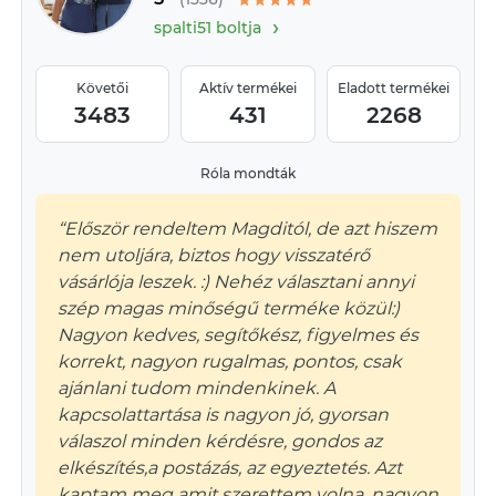
›
spalti51 boltja
Követői
Aktív termékei
Eladott termékei
3483
431
2268
Róla mondták
“Először rendeltem Magditól, de azt hiszem
nem utoljára, biztos hogy visszatérő
vásárlója leszek. :) Nehéz választani annyi
szép magas minőségű terméke közül:)
Nagyon kedves, segítőkész, figyelmes és
korrekt, nagyon rugalmas, pontos, csak
ajánlani tudom mindenkinek. A
kapcsolattartása is nagyon jó, gyorsan
válaszol minden kérdésre, gondos az
elkészítés,a postázás, az egyeztetés. Azt
kaptam meg amit szerettem volna, nagyon