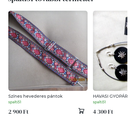
Színes hevederes pántok
HAVASI GYOPÁROS Ékszersze
bőrből
spalti51
spalti51
2 900 Ft
4 300 Ft