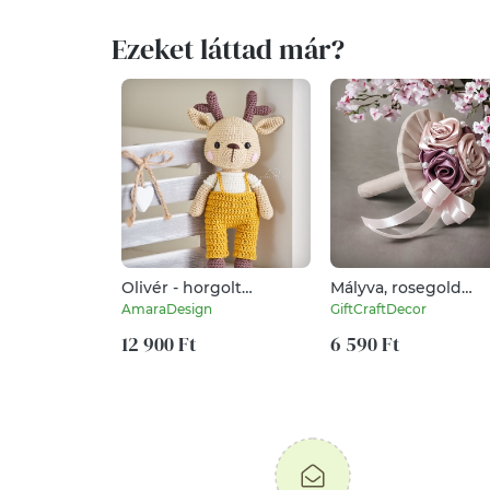
Ezeket láttad már?
Olivér - horgolt
Mályva, rosegold
öltöztethető szarvas
szaténrózsa csokor
AmaraDesign
GiftCraftDecor
12 900 Ft
6 590 Ft