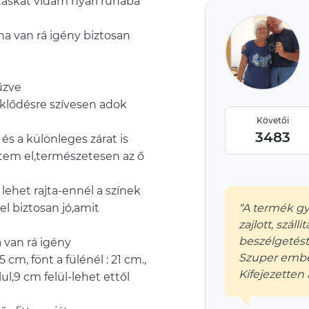
,táskát vidám nyári ruhába
ha van rá igény biztosan
fűzve
eklődésre szívesen adok
Követői
3483
és a különleges zárat is
ettem el,természetesen az ő
 lehet rajta-ennél a színek
“A termék gy
el biztosan jó,amit
zajlott, szál
beszélgetést
a van rá igény
Szuper embe
 cm, fönt a fülénél : 21 cm.,
Kifejezetten 
ul,9 cm felül-lehet ettől