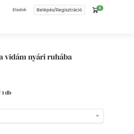
0
Belépés/
Regisztráció
Eladok
ka vidám nyári ruhába
/ 1 db