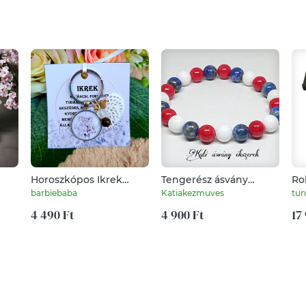
Horoszkópos Ikrek
Tengerész ásvány
Ro
kulcstartó
karkötő
Víz
barbiebaba
Katiakezmuves
tun
Há
4 490 Ft
4 900 Ft
há
17