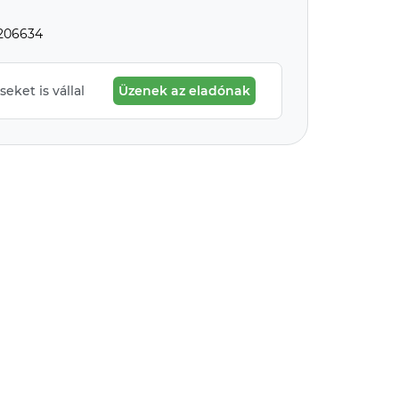
f206634
eket is vállal
Üzenek az eladónak