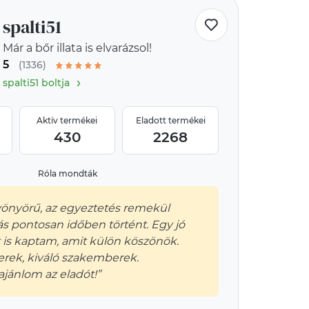
spalti51
Már a bőr illata is elvarázsol!
5
(1336)
›
spalti51 boltja
Aktív termékei
Eladott termékei
430
2268
Róla mondták
önyörű, az egyeztetés remekül
litás pontosan időben történt. Egy jó
 is kaptam, amit külön köszönök.
rek, kiváló szakemberek.
ajánlom az eladót!”