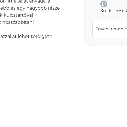
r-{itt a saját anyaga, a
isebb és egy nagyobb része
Krutki Józse
k kulcstartóval
et hosszabbítani
Egyedi rendelés
zzal át lehet törölgetni