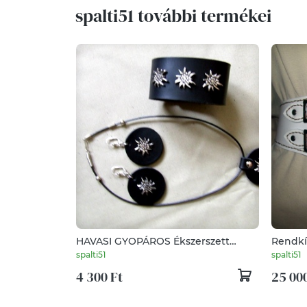
spalti51 további termékei
HAVASI GYOPÁROS Ékszerszett
Rendkí
bőrből
spalti51
spalti51
4 300 Ft
25 000