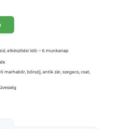
a
ül, elkészítési idő: ~ 6 munkanap
mék
vő
marhabőr
,
bőrszíj
,
antik zár
,
szegecs
,
csat
,
űvesség