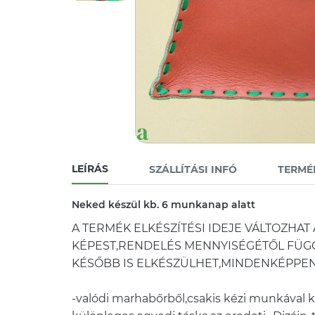
LEÍRÁS
SZÁLLÍTÁSI INFÓ
TERMÉ
Neked készül kb. 6 munkanap alatt
A TERMÉK ELKÉSZÍTÉSI IDEJE VÁLTOZHA
KÉPEST,RENDELÉS MENNYISÉGÉTŐL FÜG
KÉSŐBB IS ELKÉSZÜLHET,MINDENKÉPPEN
-valódi marhabőrből,csakis kézi munkával k