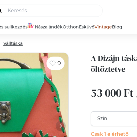
és sulikezdés
Nászajándék
Otthon
Esküvő
Vintage
Blog
Válltáska
A Dizájn tás
9
öltöztetve
53 000 Ft
Csak 1 elérhető