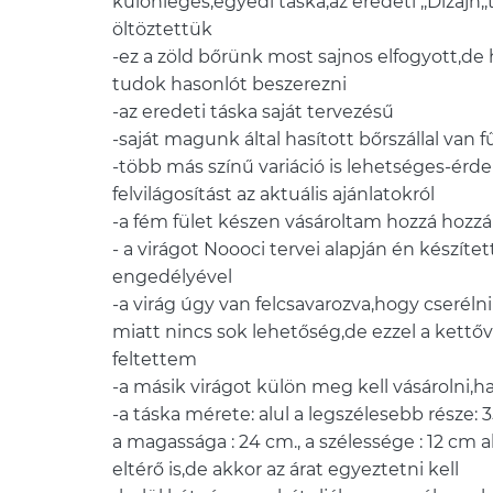
különleges,egyedi táska,az eredeti ,,Dizájn,
öltöztettük
-ez a zöld bőrünk most sajnos elfogyott,de 
tudok hasonlót beszerezni
-az eredeti táska saját tervezésű
-saját magunk által hasított bőrszállal van 
-több más színű variáció is lehetséges-érd
felvilágosítást az aktuális ajánlatokról
-a fém fület készen vásároltam hozzá hozzá 
- a virágot Noooci tervei alapján én készít
engedélyével
-a virág úgy van felcsavarozva,hogy cserélni
miatt nincs sok lehetőség,de ezzel a kettőv
feltettem
-a másik virágot külön meg kell vásárolni,h
-a táska mérete: alul a legszélesebb része: 35
a magassága : 24 cm., a szélessége : 12 cm al
eltérő is,de akkor az árat egyeztetni kell