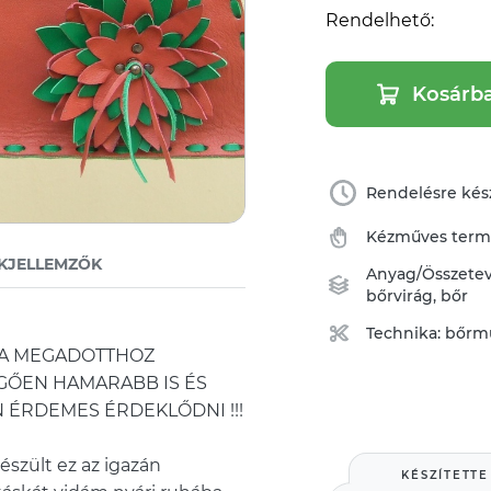
Rendelhető:
Kosárb
Rendelésre kész
Kézműves ter
KJELLEMZŐK
Anyag/Összete
bőrvirág
,
bőr
Technika:
bőrm
T A MEGADOTTHOZ
GŐEN HAMARABB IS ÉS
 ÉRDEMES ÉRDEKLŐDNI !!!
észült ez az igazán
KÉSZÍTETTE