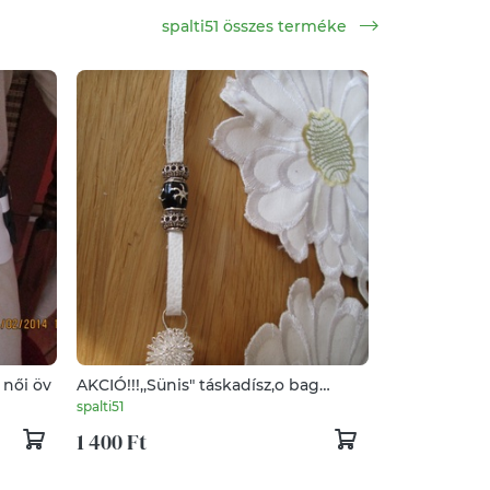
spalti51 összes terméke
Karikákból készült ,,matrózos" női öv
AKCIÓ!!!,,Sünis" táskadísz,o bag
táskákhoz
spalti51
1 400 Ft