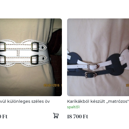
vül különleges széles öv
spalti51
 Ft
18 700 Ft