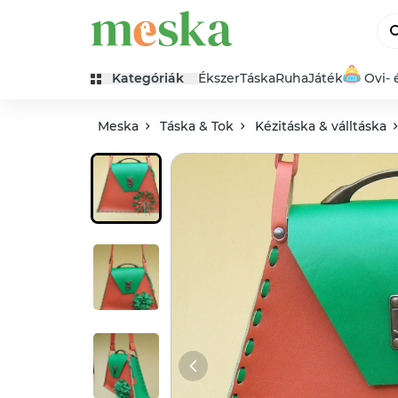
Kategóriák
Ékszer
Táska
Ruha
Játék
Ovi- 
Meska
Táska & Tok
Kézitáska & válltáska