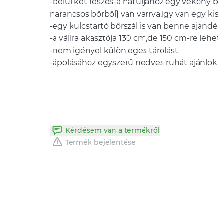
-belül két részes-a hátuljához egy vékony bő
narancsos bőrből} van varrva,így van egy k
-egy kulcstartó bőrszál is van benne ajándé
-a vállra akasztója 130 cm,de 150 cm-re leh
-nem igényel különleges tárolást
-ápolásához egyszerű nedves ruhát ajánlok,a
Kérdésem van a termékről
Termék bejelentése