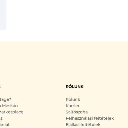
S
RÓLUNK
ntage?
Rólunk
a Meskán
Karrier
arketplace
Sajtószoba
ás
Felhasználási feltételek
ánlat
Elállási feltételek