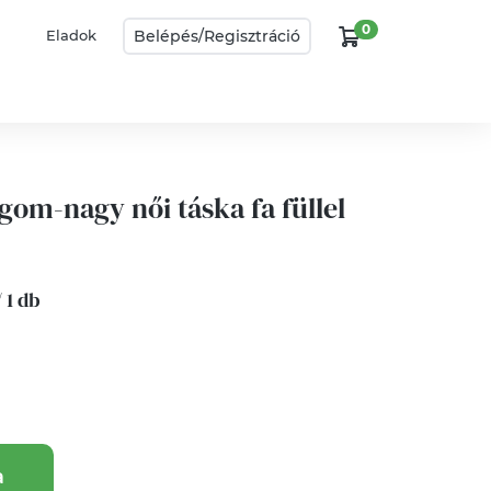
0
Belépés/
Regisztráció
Eladok
gom-nagy női táska fa füllel
/ 1 db
a