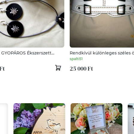
OPÁROS Ékszerszett
Rendkívül különleges széles 
spalti51
Ft
25 000 Ft