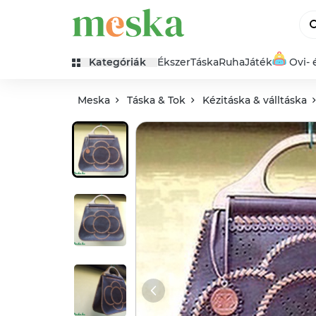
Kategóriák
Ékszer
Táska
Ruha
Játék
Ovi- 
Meska
Táska & Tok
Kézitáska & válltáska