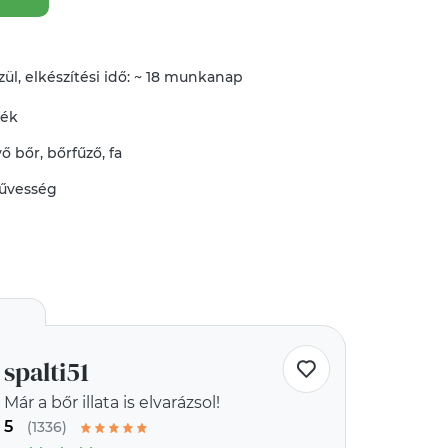
ül, elkészítési idő: ~ 18 munkanap
mék
vő
bőr
,
bőrfűző
,
fa
űvesség
spalti51
Már a bőr illata is elvarázsol!
5
(1336)