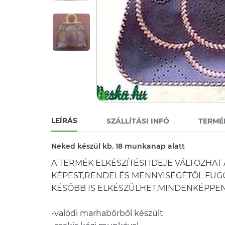
LEÍRÁS
SZÁLLÍTÁSI INFÓ
TERMÉ
Neked készül kb. 18 munkanap alatt
A TERMÉK ELKÉSZÍTÉSI IDEJE VÁLTOZHA
KÉPEST,RENDELÉS MENNYISÉGÉTŐL FÜG
KÉSŐBB IS ELKÉSZÜLHET,MINDENKÉPPEN
-valódi marhabőrből készült