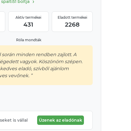
›
spalti51 boltja
Aktív termékei
Eladott termékei
431
2268
Róla mondták
l során minden rendben zajlott. A
légedett vagyok. Köszönöm szépen.
kedves eladó, szívből ajánlom
es vevőnek. ”
eket is vállal
Üzenek az eladónak