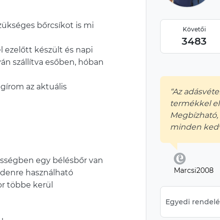
zükséges bőrcsíkot is mi
Követői
3483
l ezelőtt készült és napi
án szállítva esőben, hóban
gírom az aktuális
“Az adásvéte
termékkel e
Megbízható, 
minden kedv
élességben egy bélésbőr van
Marcsi2008
indenre használható
or többe kerül
Egyedi rendelés