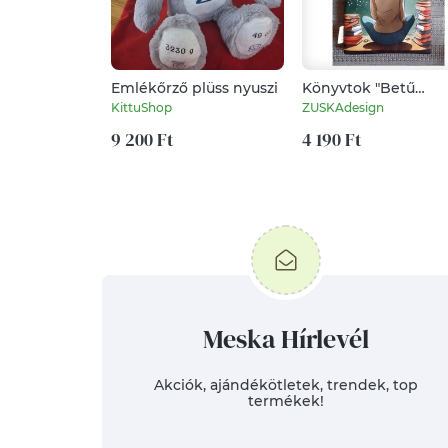
Emlékőrző plüss nyuszi
Könyvtok "Betű
kavalkád" vízhatlan
KittuShop
ZUSKAdesign
9 200 Ft
4 190 Ft
Meska Hírlevél
Akciók, ajándékötletek, trendek, top
termékek!