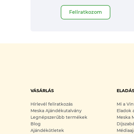
Feliratkozom
VÁSÁRLÁS
ELADÁ
Hírlevél feliratkozás
Mi a Vi
Meska Ajándékutalvány
Eladok 
Legnépszerűbb termékek
Meska M
Blog
Díjszab
Ajándékötletek
Médiaaj