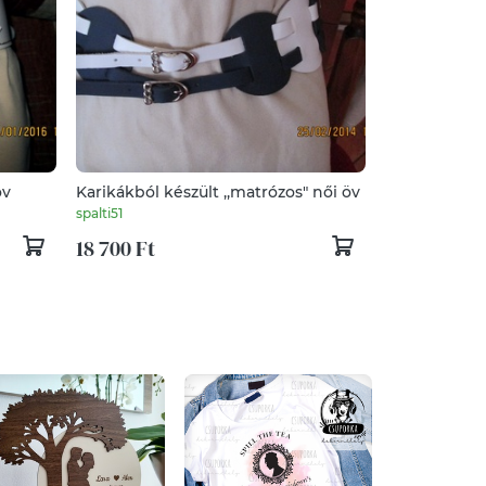
öv
Karikákból készült ,,matrózos" női öv
spalti51
18 700 Ft