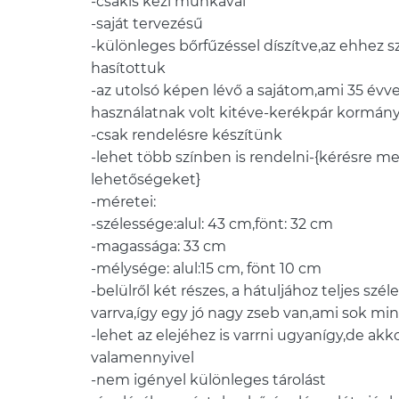
-csakis kézi munkával
-saját tervezésű
-különleges bőrfűzéssel díszítve,az ehhez s
hasítottuk
-az utolsó képen lévő a sajátom,ami 35 évve
használatnak volt kitéve-kerékpár kormány
-csak rendelésre készítünk
-lehet több színben is rendelni-{kérésre me
lehetőségeket}
-méretei:
-szélessége:alul: 43 cm,fönt: 32 cm
-magassága: 33 cm
-mélysége: alul:15 cm, fönt 10 cm
-belülről két részes, a hátuljához teljes sz
varrva,így egy jó nagy zseb van,ami sok m
-lehet az elejéhez is varrni ugyanígy,de akk
valamennyivel
-nem igényel különleges tárolást