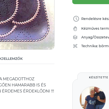
Rendelésre kész
Kézműves ter
Anyag/Összete
Technika:
bőrm
KJELLEMZŐK
KÉSZÍTETTE
T A MEGADOTTHOZ
GŐEN HAMARABB IS ÉS
 ÉRDEMES ÉRDEKLŐDNI !!!