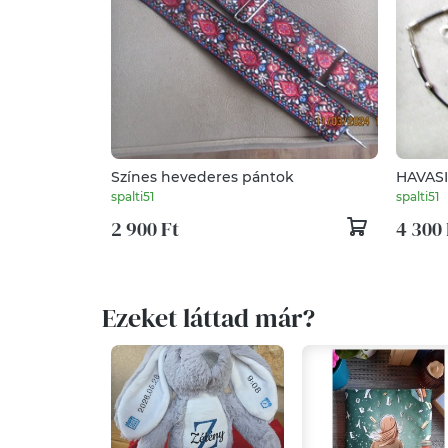
Színes hevederes pántok
HAVASI GY
bőrből
spalti51
spalti51
2 900 Ft
4 300 
Ezeket láttad már?