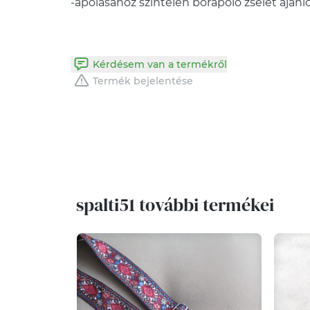
-ápolásához színtelen bőrápoló zselét ajánl
Kérdésem van a termékről
Termék bejelentése
spalti51 további termékei