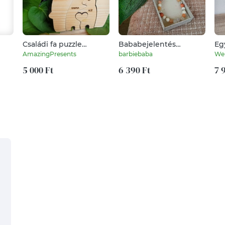
Családi fa puzzle
Bababejelentés
Eg
medvés
nagymama leszel nude
sze
AmazingPresents
barbiebaba
We
ásvány karkötő
5 000 Ft
6 390 Ft
7 