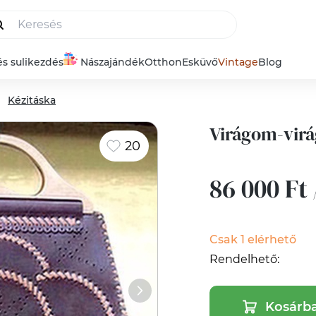
és sulikezdés
Nászajándék
Otthon
Esküvő
Vintage
Blog
Kézitáska
Virágom-virá
20
86 000 Ft
Csak 1 elérhető
Rendelhető:
Kosárb