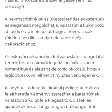
máshol, ahol szeretné személyessé tenni az
esküvőjét.
A névmatricáinkkal az ültetési rendet egyszerűen
és elegánsan megoldhatja. Válasszon a különböző
stílusok és színek közül, hogy a névmatricák
tökéletesen illeszkedjenek az esküvője
dekorációjához.
Az esküvői dekorációinkkal varázslatos hangulatot
teremthet az esküvői fogadáson. Válasszon a
romantikus és elegáns dekorációk közül, hogy a
legjobb esküvői élményt nyújtsa vendégeinek.
A lánybúcsú dekorációinkkal pedig garantáltan
felejthetetlen élményt szerezhet a barátnőinek.
Válasszon a különféle kiegészítők, díszek és
ajándékok közül, hogy az igazi bulihangulatot