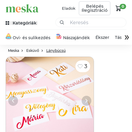
Belépés
0
Eladok
Regisztráció
Kategóriák
»
Ékszer
Táska
Ovi- és sulikezdés
Nászajándék
Meska
Esküvő
Lánybúcsú
3