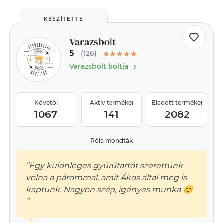
KÉSZÍTETTE
Varazsbolt
5
(126)
›
Varazsbolt boltja
Követői
Aktív termékei
Eladott termékei
1067
141
2082
Róla mondták
“Egy különleges gyűrűtartót szerettünk
volna a párommal, amit Ákos által meg is
kaptunk. Nagyon szép, igényes munka 😊
”