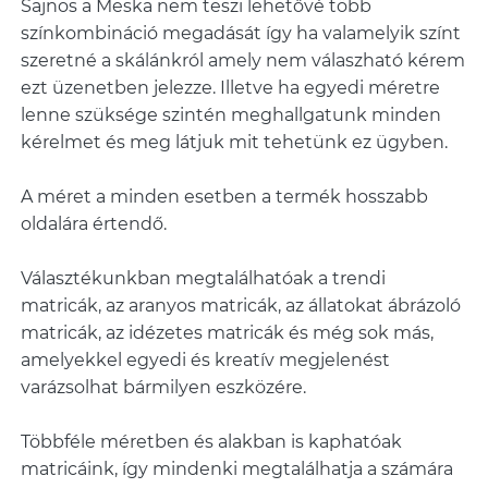
Sajnos a Meska nem teszi lehetővé több
színkombináció megadását így ha valamelyik színt
szeretné a skálánkról amely nem válaszható kérem
ezt üzenetben jelezze. Illetve ha egyedi méretre
lenne szüksége szintén meghallgatunk minden
kérelmet és meg látjuk mit tehetünk ez ügyben.
A méret a minden esetben a termék hosszabb
oldalára értendő.
Választékunkban megtalálhatóak a trendi
matricák, az aranyos matricák, az állatokat ábrázoló
matricák, az idézetes matricák és még sok más,
amelyekkel egyedi és kreatív megjelenést
varázsolhat bármilyen eszközére.
Többféle méretben és alakban is kaphatóak
matricáink, így mindenki megtalálhatja a számára