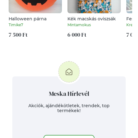
Halloween párna
Kék macskás oviszsák
Feste
ajánd
Timike7
Mintamokus
Kreat
7 500 Ft
6 000 Ft
7 000
Meska Hírlevél
Akciók, ajándékötletek, trendek, top
termékek!