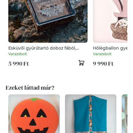
Esküvői gyűrűtartó doboz fából,
Hőlégballon gyere
személyre szabott plexi fedéllel
Neves dekoráció
Varazsbolt
Varazsbolt
5 990 Ft
9 990 Ft
Ezeket láttad már?