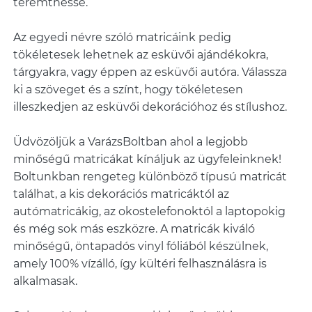
teremthesse.
Az egyedi névre szóló matricáink pedig
tökéletesek lehetnek az esküvői ajándékokra,
tárgyakra, vagy éppen az esküvői autóra. Válassza
ki a szöveget és a színt, hogy tökéletesen
illeszkedjen az esküvői dekorációhoz és stílushoz.
Üdvözöljük a VarázsBoltban ahol a legjobb
minőségű matricákat kínáljuk az ügyfeleinknek!
Boltunkban rengeteg különböző típusú matricát
találhat, a kis dekorációs matricáktól az
autómatricákig, az okostelefonoktól a laptopokig
és még sok más eszközre. A matricák kiváló
minőségű, öntapadós vinyl fóliából készülnek,
amely 100% vízálló, így kültéri felhasználásra is
alkalmasak.