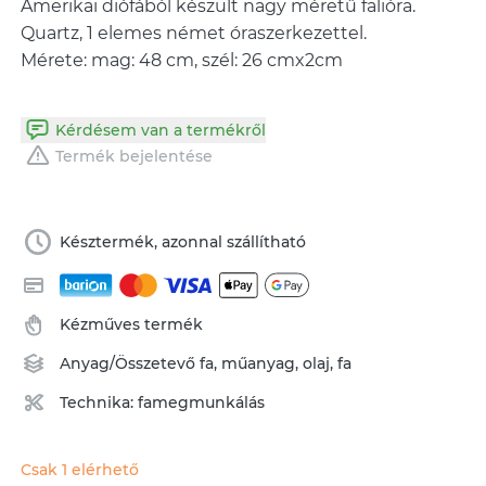
Amerikai diófából készült nagy méretű falióra.
Quartz, 1 elemes német óraszerkezettel.
Kérdésem van a termékről
Termék bejelentése
Késztermék, azonnal szállítható
Kézműves termék
Anyag/Összetevő
fa
,
műanyag
,
olaj
,
fa
Technika:
famegmunkálás
Csak 1 elérhető