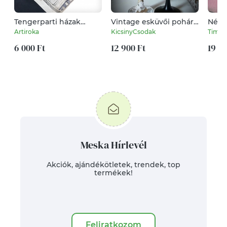
Tengerparti házak
Vintage esküvői pohár
Névre
mintás prémium
pár
szüle
Artiroka
KicsinyCsodak
Timik
pamut textil
KÖNYVTOK - Artiroka
6 000 Ft
12 900 Ft
19 00
design
Meska Hírlevél
Akciók, ajándékötletek, trendek, top
termékek!
Feliratkozom