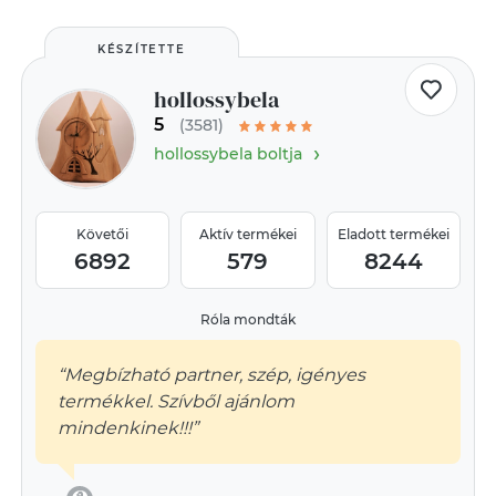
KÉSZÍTETTE
hollossybela
5
(3581)
›
hollossybela boltja
Követői
Aktív termékei
Eladott termékei
6892
579
8244
Róla mondták
“Megbízható partner, szép, igényes
termékkel. Szívből ajánlom
mindenkinek!!!”