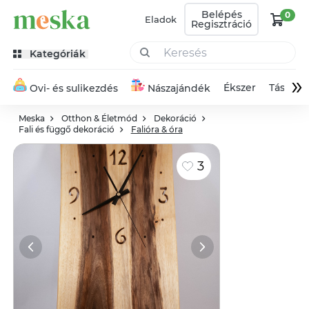
Belépés
0
Eladok
Regisztráció
Kategóriák
»
Ékszer
Táska
Ovi- és sulikezdés
Nászajándék
Meska
Otthon & Életmód
Dekoráció
Fali és függő dekoráció
Falióra & óra
3