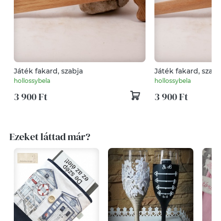
Játék fakard, szabja
Játék fakard, szabj
hollossybela
hollossybela
3 900 Ft
3 900 Ft
Ezeket láttad már?