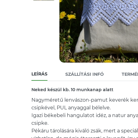
LEÍRÁS
SZÁLLÍTÁSI INFÓ
TERMÉ
Neked készül kb. 10 munkanap alatt
Nagyméretű lenvászon-pamut keverék keny
csipkével, PUL anyaggal bélelve.
Igazi békebeli hangulatot idéz, a natur any
csipke.
Pékáru tárolására kiváló zsák, mert a speciá