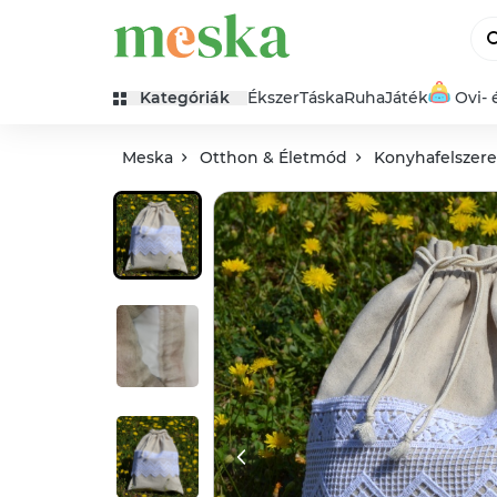
Kategóriák
Ékszer
Táska
Ruha
Játék
Ovi- 
Meska
Otthon & Életmód
Konyhafelszerel