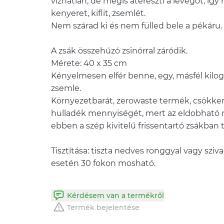
vízhatlan, de mégis átereszti a levegőt, így 
kenyeret, kiflit, zsemlét.
Nem szárad ki és nem fülled bele a pékáru.
A zsák összehúzó zsinórral záródik.
Mérete: 40 x 35 cm
Kényelmesen elfér benne, egy, másfél kilo
zsemle.
Környezetbarát, zerowaste termék, csökke
hulladék mennyiségét, mert az eldobható
ebben a szép kivitelű frissentartó zsákban 
Tisztítása: tiszta nedves ronggyal vagy sziv
Kérdésem van a termékről
Termék bejelentése