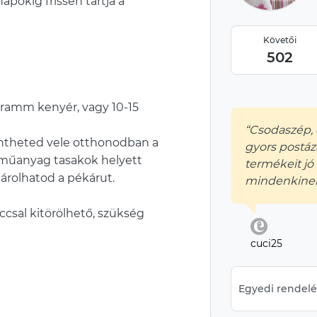
napokig frissen tartja a
Követői
502
gramm kenyér, vagy 10-15
“Csodaszép, 
ntheted vele otthonodban a
gyors postázá
 műanyag tasakok helyett
termékeit jó
tárolhatod a pékárut.
mindenkinek
accsal kitörölhető, szükség
cuci25
Egyedi rendelés