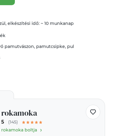
ül, elkészítési idő: ~ 10 munkanap
mék
vő
pamutvászon
,
pamutcsipke
,
pul
s
rokamoka
5
(145)
›
rokamoka boltja