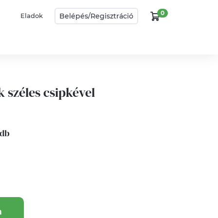
0
Belépés/
Regisztráció
Eladok
 széles csipkével
 db
a