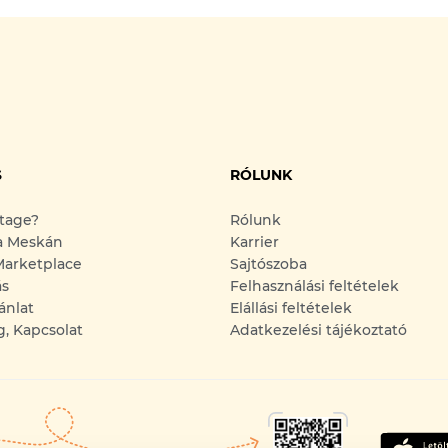
S
RÓLUNK
ntage?
Rólunk
a Meskán
Karrier
arketplace
Sajtószoba
ás
Felhasználási feltételek
ánlat
Elállási feltételek
g, Kapcsolat
Adatkezelési tájékoztató