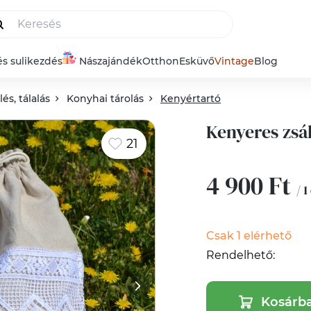
és sulikezdés
Nászajándék
Otthon
Esküvő
Vintage
Blog
és, tálalás
Konyhai tárolás
Kenyértartó
Kenyeres zsák
21
4 900 Ft
/ 1
Csak 1 elérhető
Rendelhető:
Kosárb