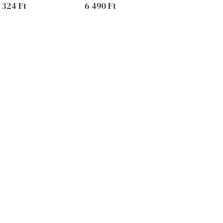
 324 Ft
6 490 Ft
5 390 Ft