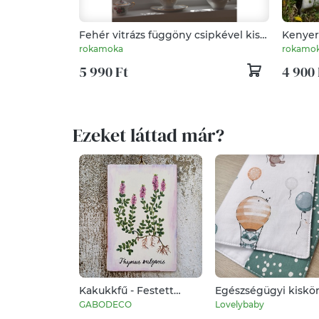
Fehér vitrázs függöny csipkével kis
Kenyere
ablakra vintage stílusban
rokamoka
rokamo
5 990 Ft
4 900 
Ezeket láttad már?
Kakukkfű - Festett
Egészségügyi kiskö
fűszer kép,
borító - zöld "Repül
GABODECO
Lovelybaby
gyógynövény
róka, maci, nyuszi"