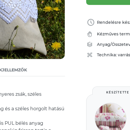
Rendelésre kész
Kézműves ter
Anyag/Összete
Technika:
varrá
KJELLEMZŐK
KÉSZÍTETTE
eres zsák, széles
ag és a széles horgolt hatású
lis PUL bélés anyag