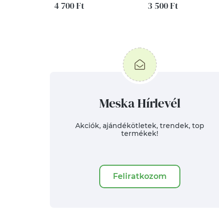
konyhába étkezőbe
4 700 Ft
3 500 Ft
Meska Hírlevél
Akciók, ajándékötletek, trendek, top
termékek!
Feliratkozom