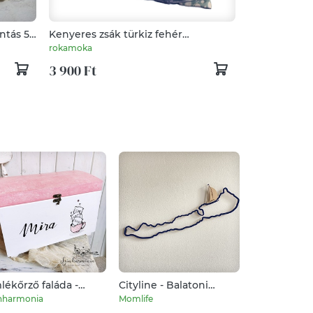
ntás 50
Kenyeres zsák türkiz fehér
levélmintával, pékárus zsák
rokamoka
3 900 Ft
lékőrző faláda -
Cityline - Balatoni
Ballagási a
évre szóló
hajózás városkép, fali
pasztel kar
nharmonia
Momlife
barbiebaba
ncsesláda)
dekoráció