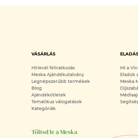
VÁSÁRLÁS
ELADÁ
Hírlevél feliratkozás
Mi a Vi
Meska Ajándékutalvány
Eladok 
Legnépszerűbb termékek
Meska M
Blog
Díjszab
Ajándékötletek
Médiaaj
Tematikus válogatások
Segítsé
Kategóriák
Töltsd le a Meska