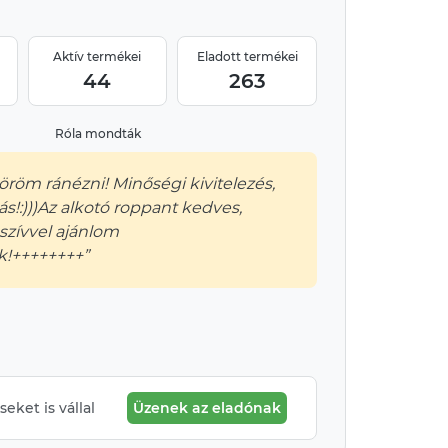
Aktív termékei
Eladott termékei
44
263
Róla mondták
öröm ránézni! Minőségi kivitelezés,
s!:)))Az alkotó roppant kedves,
 szívvel ajánlom
!++++++++”
eket is vállal
Üzenek az eladónak