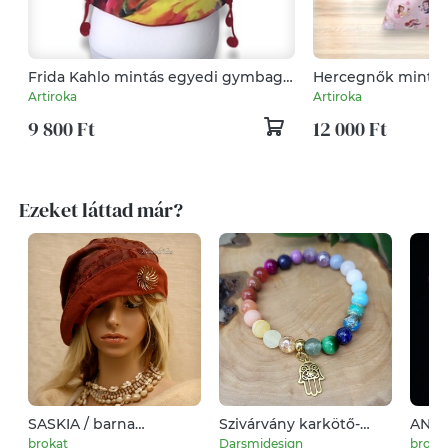
Frida Kahlo mintás egyedi gymbag
Hercegnők mintás
hátizsák - Artiroka
ZSÁK - akár SZETT
Artiroka
Artiroka
9 800 Ft
12 000 Ft
Ezeket láttad már?
SASKIA / barna
Szivárvány karkötő-
ANDE
jacquard jersey design-
nemesacél hamsa kéz
roma
brokat
Darsmidesign
broka