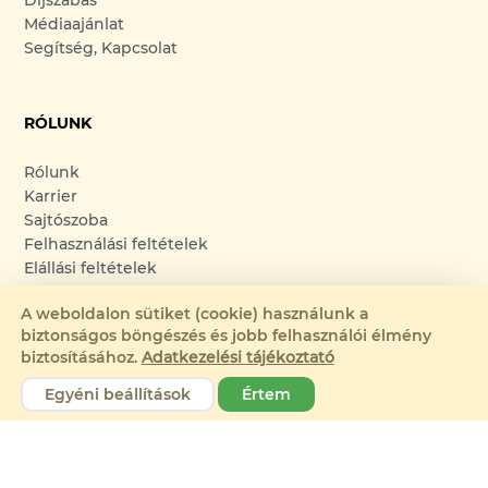
Díjszabás
Médiaajánlat
Segítség, Kapcsolat
RÓLUNK
Rólunk
Karrier
Sajtószoba
Felhasználási feltételek
Elállási feltételek
Adatkezelési tájékoztató
A weboldalon sütiket (cookie) használunk a
biztonságos böngészés és jobb felhasználói élmény
biztosításához.
Adatkezelési tájékoztató
500 Ft
Adószám: 14260960-2-13
Egyéni beállítások
Értem
Cégjegyzékszám: 13-09-197708