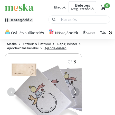
Belépés
0
Eladok
Regisztráció
Kategóriák
»
Ékszer
Táska
Ovi- és sulikezdés
Nászajándék
Meska
Otthon & Életmód
Papír, írószer
Ajándékozás kellékei
Ajándékkísérő
3