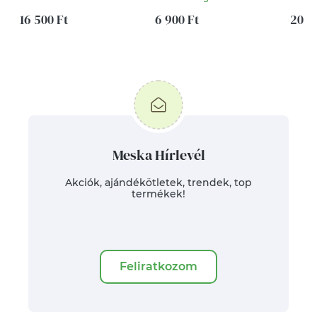
kalap
kalap 
16 500 Ft
6 900 Ft
omb
20 0
Meska Hírlevél
Akciók, ajándékötletek, trendek, top
termékek!
Feliratkozom