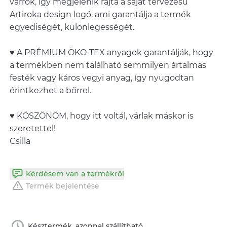
varrok, így megjelenik rajta a saját tervezésű
Artiroka design logó, ami garantálja a termék
egyediségét, különlegességét.
♥ A PRÉMIUM ÖKO-TEX anyagok garantálják, hogy
a termékben nem található semmilyen ártalmas
festék vagy káros vegyi anyag, így nyugodtan
érintkezhet a bőrrel.
♥ KÖSZÖNÖM, hogy itt voltál, várlak máskor is
szeretettel!
Csilla
Kérdésem van a termékről
Termék bejelentése
Késztermék, azonnal szállítható