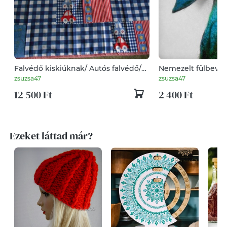
Falvédő kiskiúknak/ Autós falvédő/
Nemezelt fülbevaló 
Red car/Gyerekszoba
Nemez
zsuzsa47
zsuzsa47
12 500 Ft
2 400 Ft
Ezeket láttad már?