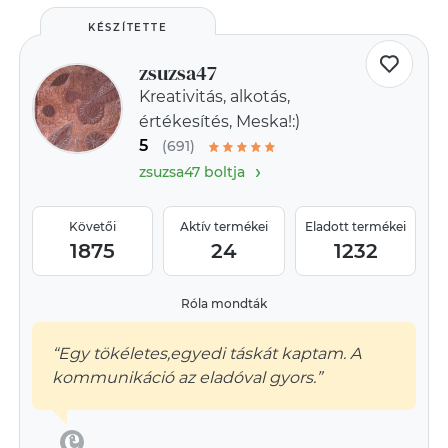
KÉSZÍTETTE
zsuzsa47
Kreativitás, alkotás,
értékesítés, Meska!:)
5
(691)
›
zsuzsa47 boltja
Követői
Aktív termékei
Eladott termékei
1875
24
1232
Róla mondták
“Egy tökéletes,egyedi táskát kaptam. A
kommunikáció az eladóval gyors.”