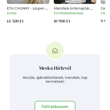
ETA CHUNKY - szuper-
Mandala öröknaptár,
Cere
vastag kézzel kötött
fehér - türkiz zöld, álló
szett
brokat
PontNekedMandala
Gikka
sapka / piros
(20 cm átmérőjű)
14 500 Ft
10 900 Ft
9 99
Meska Hírlevél
Akciók, ajándékötletek, trendek, top
termékek!
Feliratkozom