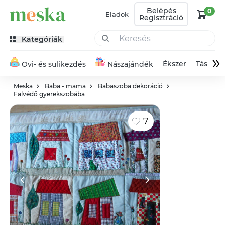
Belépés
0
Eladok
Regisztráció
Kategóriák
»
Ékszer
Táska
Ovi- és sulikezdés
Nászajándék
Meska
Baba - mama
Babaszoba dekoráció
Falvédő gyerekszobába
7