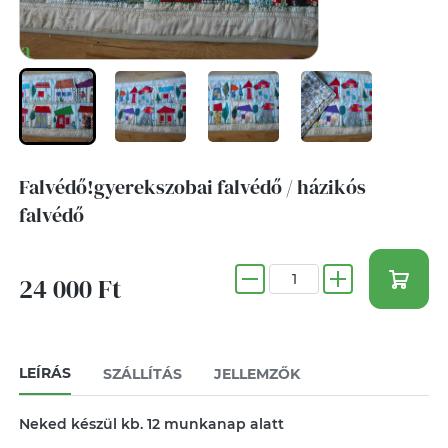
Falvédő!gyerekszobai falvédő / házikós
falvédő
24 000 Ft
LEÍRÁS
SZÁLLÍTÁS
JELLEMZŐK
Neked készül kb. 12 munkanap alatt