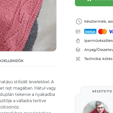
Késztermék, azo
Iparművész/des
Anyag/Összete
Technika:
kötés
KJELLEMZŐK
tású stilizált levelekkel. A
et rejt magában. Hátul vagy
KÉSZÍTETTE
y duplán tekerve a nyakadba
ítője a válladra terítve
ölcsönöz.