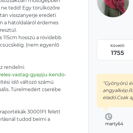
 Mosózsákban mosógépben
ne tedd! Egy törülközőre
tán visszanyerje eredeti
an a hátoldaláról érdemes
esztül.
és 115cm hosszú a rövidebb
 csücskéig. (nem egyenlő
Követői
1755
z rendelni:
veles-vastag-gyapju-kendo-
ítési idő változó számú
“Gyönyörű ék
ális. Türelmedért cserébe
angyalkép.R
eladó.Csak a
raportékák 30001Ft felett
rlásnál tudod beírni a
marty64