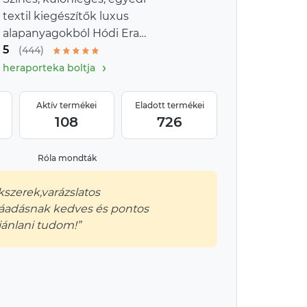
textil kiegészítők luxus
alapanyagokból Hódi Era
5
Arttól
(444)
›
heraporteka boltja
Aktív termékei
Eladott termékei
108
726
Róla mondták
szerek,varázslatos
áadásnak kedves és pontos
jánlani tudom!”