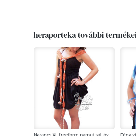
heraporteka további terméke
Narancs XL freeform pamut sál, öv
Fény v