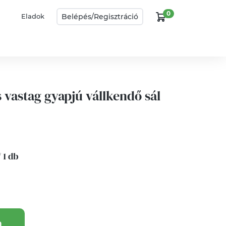
0
Belépés/
Regisztráció
Eladok
s vastag gyapjú vállkendő sál
/ 1 db
a