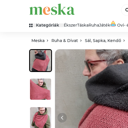
Kategóriák
Ékszer
Táska
Ruha
Játék
Ovi- 
Meska
Ruha & Divat
Sál, Sapka, Kendő