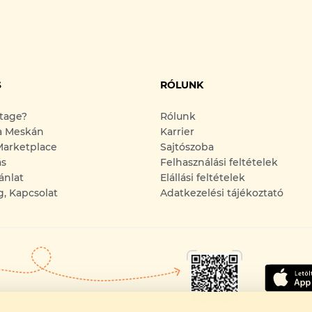
S
RÓLUNK
ntage?
Rólunk
a Meskán
Karrier
arketplace
Sajtószoba
ás
Felhasználási feltételek
ánlat
Elállási feltételek
g, Kapcsolat
Adatkezelési tájékoztató