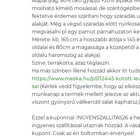
Alapanyag: 80% öko gyapjú +20% alpaka.
mosható kímélő mosással, de szárítógépbe 
fektetve érdemes szárítani hogy száradás u
alakját. Még a végső száradás előtt nyirkos
megvasalni pl egy pamut párnahuzaton ker
Mérete: kb. 165 cm a hosszabb átlója x 145 
oldalai és 80cm a magassága a közepétől a
oldalú háromszög az alakja)
Színe: terrakotta, azaz téglaszín.
Ha más színben illene hozzád akkor itt tuds
https://www.meska.hu/p5112445-kotott-le
sal
(Kérlek vedd figyelembe, hogy az elkész
munkanap a termék mellett jelezve az aktu
viszont gyönyörű vállkendő sálat kaphatsz.)
Ezzel a kuponnal: INGYENSZALLITAS26 a he
ingyenes szállítással utaznak hozzád. A vásá
kupont. Csak az én boltomban érvényes!