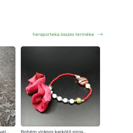
heraporteka összes terméke
yel
Bohém virágos karkötő piros