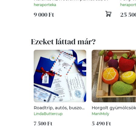
heraporteka
herapor
9 000 Ft
25 50
Ezeket láttad már?
Roadtrip, autós, buszos
Horgolt gyümölcsö
utazás, kék, Szülinapi
LindaButtercup
ManiMoly
Útlevél, Beszállókártya,
utazás ajándékba
7 500 Ft
5 490 Ft