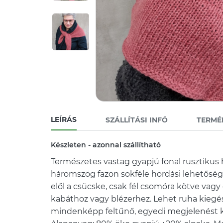
LEÍRÁS
SZÁLLÍTÁSI INFÓ
TERMÉ
Készleten - azonnal szállítható
Természetes vastag gyapjú fonal rusztikus ha
háromszög fazon sokféle hordási lehetőség
elől a csücske, csak fél csomóra kötve vag
kabáthoz vagy blézerhez. Lehet ruha kiegész
mindenképp feltűnő, egyedi megjelenést k