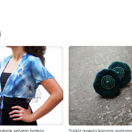
i
irágok selyem bolero
Türkiz gyapjú korong gyöngg