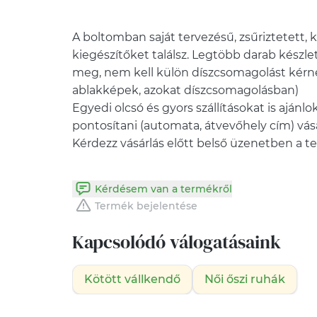
A boltomban saját tervezésű, zsűriztetett,
kiegészítőket találsz. Legtöbb darab kész
meg, nem kell külön díszcsomagolást kérne
ablakképek, azokat díszcsomagolásban)
Egyedi olcsó és gyors szállításokat is aján
pontosítani (automata, átvevőhely cím) vásá
Kérdésem van a termékről
Termék bejelentése
Kapcsolódó válogatásaink
Kötött vállkendő
Női őszi ruhák