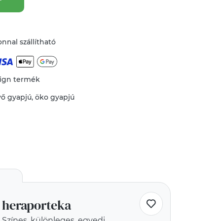
nnal szállítható
ign termék
vő
gyapjú
,
öko gyapjú
heraporteka
Színes, különleges, egyedi