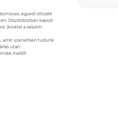
 kézműves, egyedi öltözék
leten. Díszdobozban kapod
d. (kivétel a selyem
lok, amit üzenetben tudunk
rlás után.