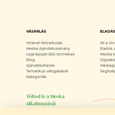
VÁSÁRLÁS
ELADÁ
Hírlevél feliratkozás
Mi a Vi
Meska Ajándékutalvány
Eladok 
Legnépszerűbb termékek
Meska M
Blog
Díjszab
Ajándékötletek
Médiaaj
Tematikus válogatások
Segítsé
Kategóriák
Töltsd le a Meska
alkalmazását
Android-os és iOS-es telefonodra is!