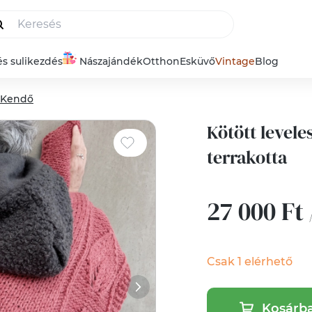
és sulikezdés
Nászajándék
Otthon
Esküvő
Vintage
Blog
Kendő
Kötött levele
terrakotta
27 000 Ft
Csak 1 elérhető
Kosárb