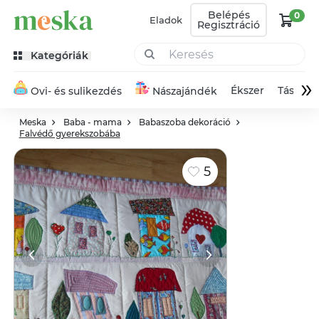
Belépés
0
Eladok
Regisztráció
Kategóriák
»
Ékszer
Táska
Ovi- és sulikezdés
Nászajándék
Meska
Baba - mama
Babaszoba dekoráció
Falvédő gyerekszobába
5