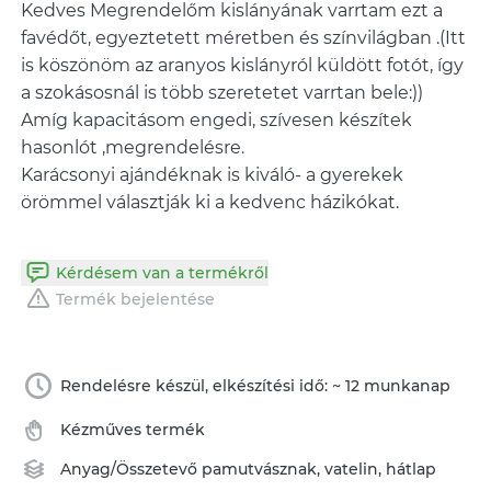
Kedves Megrendelőm kislányának varrtam ezt a
favédőt, egyeztetett méretben és színvilágban .(Itt
is köszönöm az aranyos kislányról küldött fotót, így
a szokásosnál is több szeretetet varrtan bele:))
Amíg kapacitásom engedi, szívesen készítek
hasonlót ,megrendelésre.
Karácsonyi ajándéknak is kiváló- a gyerekek
örömmel választják ki a kedvenc házikókat.
Kérdésem van a termékről
Termék bejelentése
Rendelésre készül, elkészítési idő: ~ 12 munkanap
Kézműves termék
Anyag/Összetevő
pamutvásznak
,
vatelin
,
hátlap