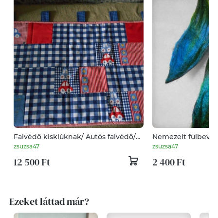
Falvédő kiskiúknak/ Autós falvédő/
Nemezelt fülbevaló 
Red car/Gyerekszoba
Nemez
zsuzsa47
zsuzsa47
12 500 Ft
2 400 Ft
Ezeket láttad már?