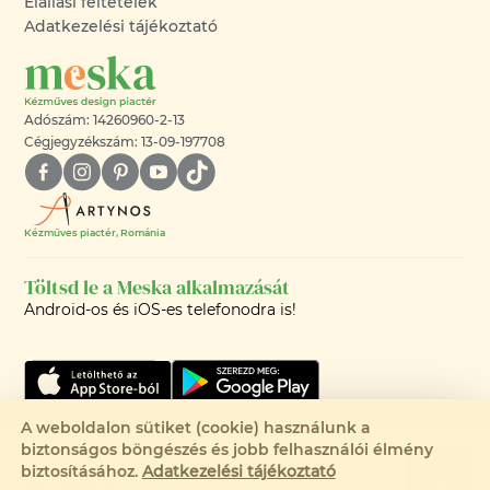
Elállási feltételek
Adatkezelési tájékoztató
Adószám: 14260960-2-13
Cégjegyzékszám: 13-09-197708
Kézműves piactér, Románia
Töltsd le a Meska alkalmazását
Android-os és iOS-es telefonodra is!
A weboldalon sütiket (cookie) használunk a
biztonságos böngészés és jobb felhasználói élmény
©2008-2026 - MESKA.HU -
biztosításához.
Adatkezelési tájékoztató
MINDEN JOG FENNTARTVA!