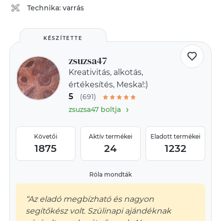
Technika:
varrás
KÉSZÍTETTE
zsuzsa47
Kreativitás, alkotás,
értékesítés, Meska!:)
5
(691)
›
zsuzsa47 boltja
Követői
Aktív termékei
Eladott termékei
1875
24
1232
Róla mondták
“Az eladó megbízható és nagyon
segítőkész volt. Szülinapi ajándéknak