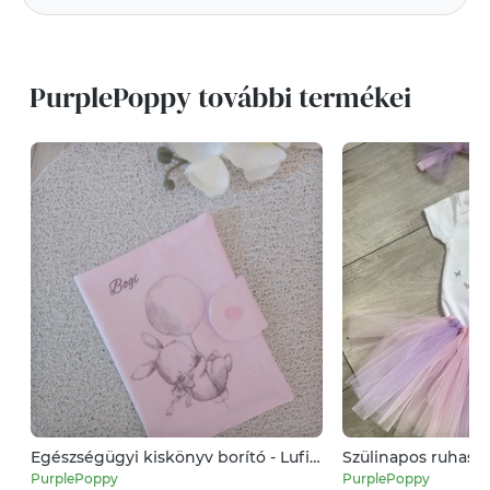
PurplePoppy további termékei
Egészségügyi kiskönyv borító - Lufis
Szülinapos ruhasze
nyuszi
PurplePoppy
PurplePoppy