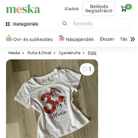
Belépés
0
Eladok
Regisztráció
Kategóriák
»
Ékszer
Táska
Ovi- és sulikezdés
Nászajándék
Meska
Ruha & Divat
Gyerekruha
Póló
1