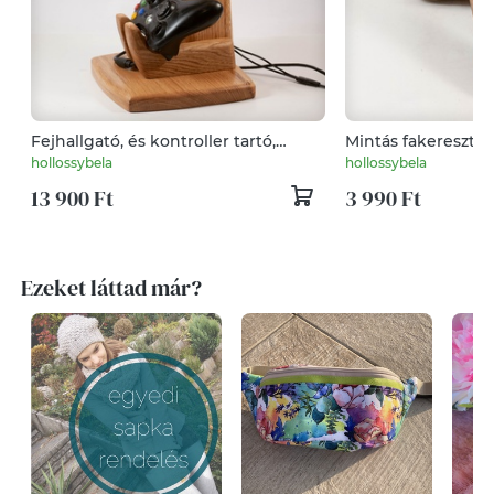
Fejhallgató, és kontroller tartó,
Mintás fakereszt, f
asztali rendező
hollossybela
hollossybela
13 900 Ft
3 990 Ft
Ezeket láttad már?