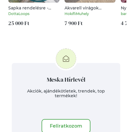
Sapka rendelésre -
Akvarell virágok
Nyug
kötött horgolt női férfi
övtáska zöld
kulcs
DottaLoops
HokifliMuhely
barbi
sapi - exkluzív fonalból
textilbőrrel
25 000 Ft
7 900 Ft
4 79
Meska Hírlevél
Akciók, ajándékötletek, trendek, top
termékek!
Feliratkozom