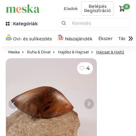
Belépés
0
Eladok
Regisztráció
Kategóriák
»
Ékszer
Táska
Ovi- és sulikezdés
Nászajándék
Meska
Ruha & Divat
Hajdísz & Hajcsat
Hajcsat & Hajtű
4