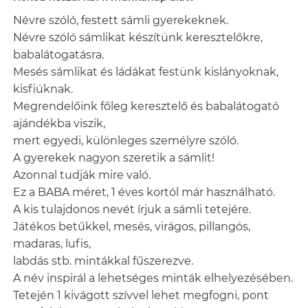
Névre szóló, festett sámli gyerekeknek.
Névre szóló sámlikat készítünk keresztelőkre,
babalátogatásra.
Mesés sámlikat és ládákat festünk kislányoknak,
kisfiúknak.
Megrendelőink főleg keresztelő és babalátogató
ajándékba viszik,
mert egyedi, különleges személyre szóló.
A gyerekek nagyon szeretik a sámlit!
Azonnal tudják mire való.
Ez a BABA méret, 1 éves kortól már használható.
A kis tulajdonos nevét írjuk a sámli tetejére.
Játékos betűkkel, mesés, virágos, pillangós,
madaras, lufis,
labdás stb. mintákkal fűszerezve.
A név inspirál a lehetséges minták elhelyezésében.
Tetején 1 kivágott szívvel lehet megfogni, pont