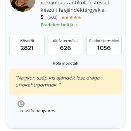
romantikus antikolt festéssel
készült fa ajándéktárgyak a
5
provence-i stílus jegyében
(502)
›
Eradekor boltja
Követői
Aktív termékei
Eladott termékei
2821
626
1056
Róla mondták
“Nagyon szép kis ajándék lesz drága
unokahugomnak. ”
JucusDunaujvaros