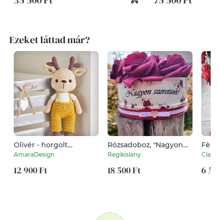
35 500 Ft
75 500 Ft
Ezeket láttad már?
Olivér - horgolt
Rózsadoboz, "Nagyon
Fèl -
öltöztethető szarvas
szeretünk!" felirattal. :-)
fülbe
AmaraDesign
Regikislany
ClayBi
12 900 Ft
18 500 Ft
6 50