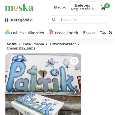
Belépés
0
Eladok
Regisztráció
Kategóriák
»
Ékszer
Táska
Ovi- és sulikezdés
Nászajándék
Meska
Baba - mama
Babaszobabútor
Gyerek szék, sámli