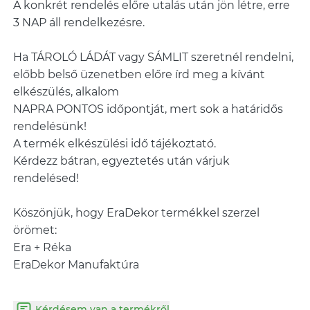
A konkrét rendelés előre utalás után jön létre, erre
3 NAP áll rendelkezésre.
Ha TÁROLÓ LÁDÁT vagy SÁMLIT szeretnél rendelni,
előbb belső üzenetben előre írd meg a kívánt
elkészülés, alkalom
NAPRA PONTOS időpontját, mert sok a határidős
rendelésünk!
A termék elkészülési idő tájékoztató.
Kérdezz bátran, egyeztetés után várjuk
rendelésed!
Köszönjük, hogy EraDekor termékkel szerzel
örömet:
Era + Réka
EraDekor Manufaktúra
Kérdésem van a termékről