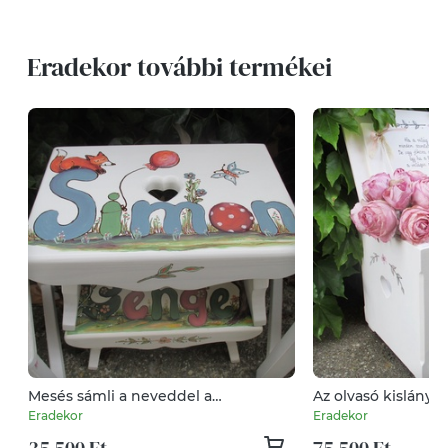
Eradekor további termékei
Mesés sámli a neveddel a
Az olvasó kislány és
keresztelődre
Eradekor
Eradekor