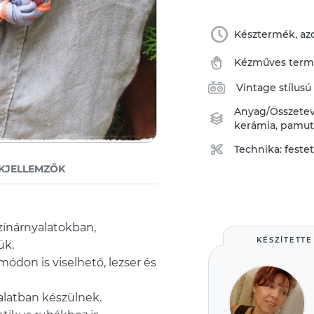
Késztermék, azo
Kézműves ter
Vintage stílusú
Anyag/Összete
kerámia
,
pamu
Technika:
feste
KJELLEMZŐK
zínárnyalatokban,
KÉSZÍTETTE
ük.
ódon is viselhető, lezser és
alatban készülnek.