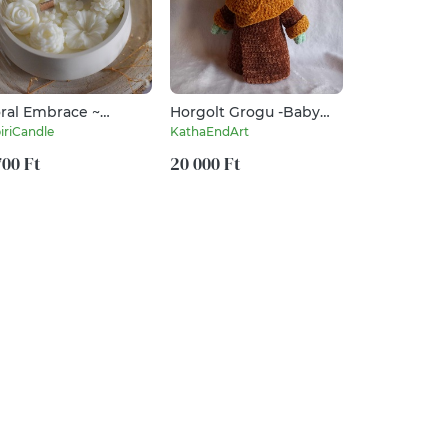
oral Embrace ~
Horgolt Grogu -Baby
Angyalos sz
rmészetes szójaviasz
Yoda
karkötő
iriCandle
KathaEndArt
barbiebaba
latgyertya kerámia
gelyben -Nőnapi
700 Ft
20 000 Ft
9 990 Ft