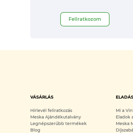
Feliratkozom
VÁSÁRLÁS
ELADÁ
Hírlevél feliratkozás
Mi a Vi
Meska Ajándékutalvány
Eladok 
Legnépszerűbb termékek
Meska M
Blog
Díjszab