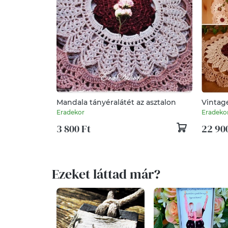
Mandala tányéralátét az asztalon
Vintag
Eradekor
Eradeko
3 800 Ft
22 90
Ezeket láttad már?