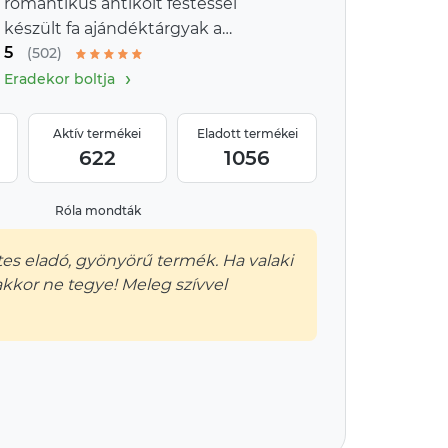
romantikus antikolt festéssel
készült fa ajándéktárgyak a
5
provence-i stílus jegyében
(502)
›
Eradekor boltja
Aktív termékei
Eladott termékei
622
1056
Róla mondták
tes eladó, gyönyörű termék. Ha valaki
kkor ne tegye! Meleg szívvel