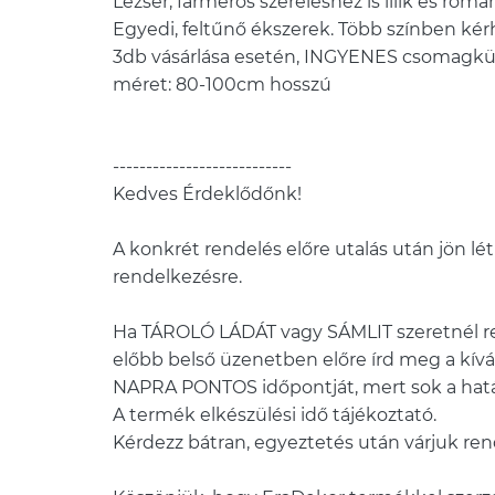
Lezser, farmeros szereléshez is illik és roma
Egyedi, feltűnő ékszerek. Több színben kér
3db vásárlása esetén, INGYENES csomagkü
méret: 80-100cm hosszú
---------------------------
Kedves Érdeklődőnk!
A konkrét rendelés előre utalás után jön létr
rendelkezésre.
Ha TÁROLÓ LÁDÁT vagy SÁMLIT szeretnél re
előbb belső üzenetben előre írd meg a kívá
NAPRA PONTOS időpontját, mert sok a hatá
A termék elkészülési idő tájékoztató.
Kérdezz bátran, egyeztetés után várjuk re