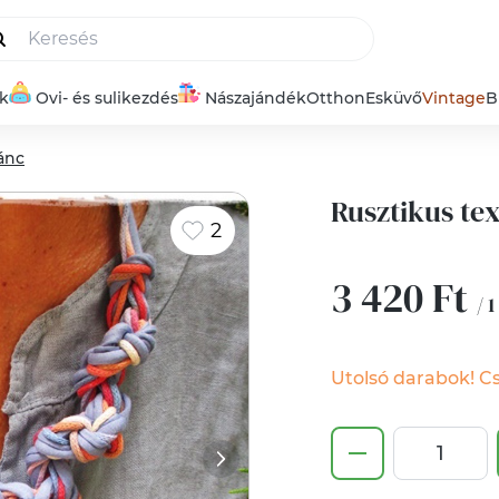
ék
Ovi- és sulikezdés
Nászajándék
Otthon
Esküvő
Vintage
B
ánc
Rusztikus te
2
3 420 Ft
/ 1
Utolsó darabok! Cs