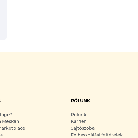
S
RÓLUNK
ntage?
Rólunk
a Meskán
Karrier
arketplace
Sajtószoba
ás
Felhasználási feltételek