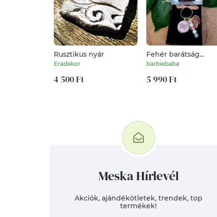
Rusztikus nyár
Fehér barátság
kulcstartó
Eradekor
barbiebaba
4 500 Ft
5 990 Ft
Meska Hírlevél
Akciók, ajándékötletek, trendek, top
termékek!