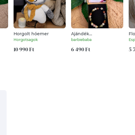
Horgolt hóemer
Ajándék
Fl
osztályfőnöknek
Te
Horgotsagok
barbiebaba
Esp
ballagási ajándék
il
10 990 Ft
6 490 Ft
té
5 