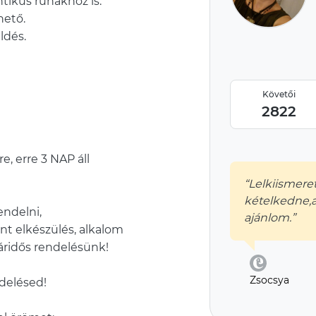
ntikus ruhákhoz is.
hető.
ldés.
Követői
2822
e, erre 3 NAP áll
“Lelkiismere
kételkedne,a
ndelni,
ajánlom.”
nt elkészülés, alkalom
ridős rendelésünk!
Zsocsya
ndelésed!