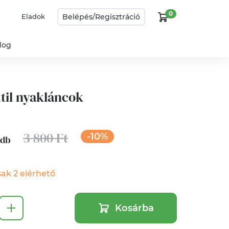
0
Belépés/
Regisztráció
Eladok
log
xtil nyakláncok
3 800 Ft
-10%
 db
ak 2 elérhető
Kosárba