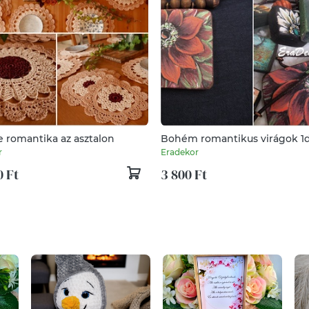
e romantika az asztalon
Bohém romantikus virágok 1
r
Eradekor
0 Ft
3 800 Ft