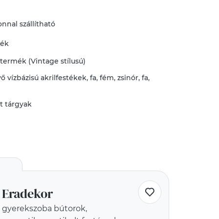
nnal szállítható
mék
 termék (Vintage stílusú)
vő
vízbázisú akrilfestékek
,
fa
,
fém
,
zsinór
,
fa
,
t
tt tárgyak
Eradekor
gyerekszoba bútorok,