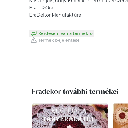
Köszönjük, hogy EraDekor termékkel szerz
Era + Réka
EraDekor Manufaktúra
Kérdésem van a termékről
Termék bejelentése
Eradekor további termékei