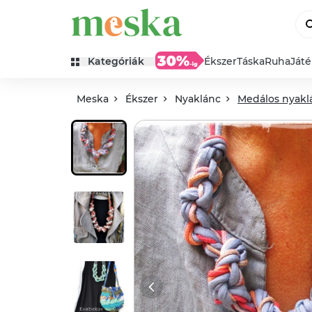
Kategóriák
Ékszer
Táska
Ruha
Ját
Meska
Ékszer
Nyaklánc
Medálos nyakl