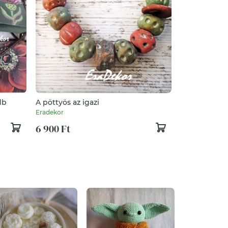
db
A pöttyös az igazi
Eradekor
6 900 Ft