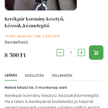
Kerékpár kormány kesztyű,
kézzsák,kézmelegitő
Utolsó darabok! Csak 2 elérhető
Rendelhető:
8 500 Ft
LEÍRÁS
SZÁLLÍTÁS
JELLEMZŐK
Neked készül kb. 5 munkanap alatt
Kerékpár kormány kesztyü, kézzsák,kézmelegitő.
Ha a télen is kerékpárral közlekedsz jó hasznát
veszed megvédi a kezedet a hideg szélltöl, esötöl