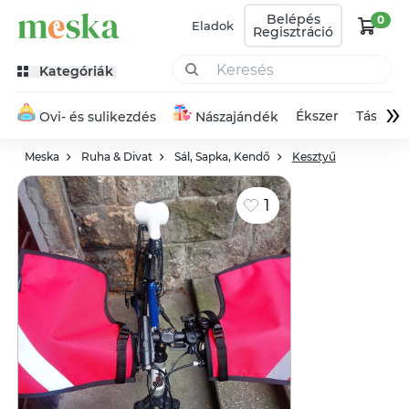
Belépés
0
Eladok
Regisztráció
Kategóriák
»
Ékszer
Táska
Ovi- és sulikezdés
Nászajándék
Meska
Ruha & Divat
Sál, Sapka, Kendő
Kesztyű
1