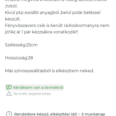
,hótól.
Kivül ptp esöálló anyagból ,belül polár béléssel
készült.
Fényvisszaverö csik is került rá.Koskormányra nem
jó!!Az ár 1 pár kézzsákra vonatkozik!!
Szélesség:25cm
Hosszúság:28
Más szinösszeálitásból is elkészitem neked.
Kérdésem van a termékről
Termék bejelentése
Rendelésre készül, elkészítési idő: ~ 5 munkanap