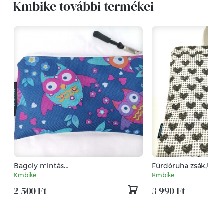
Kmbike további termékei
Bagoly mintás
Fürdőruha zsák,Uni
neszeszer,pénztartó,irattartó
Kmbike
Kmbike
2 500 Ft
3 990 Ft