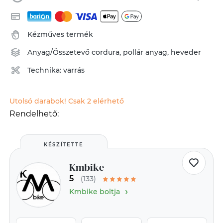
Kézműves termék
Anyag/Összetevő
cordura
,
pollár anyag
,
heveder
Technika:
varrás
Utolsó darabok! Csak 2 elérhető
Rendelhető:
KÉSZÍTETTE
Kmbike
5
(133)
›
Kmbike boltja