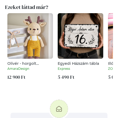
Ezeket láttad már?
Olivér - horgolt
Egyedi Házszám tábla
Illóol
öltöztethető szarvas
doboz
AmaraDesign
Express
ZOZOd
szóló
12 900 Ft
5 490 Ft
graví
5 00