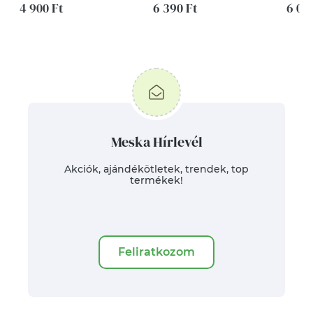
4 900 Ft
6 390 Ft
6 00
Meska Hírlevél
Akciók, ajándékötletek, trendek, top
termékek!
Feliratkozom