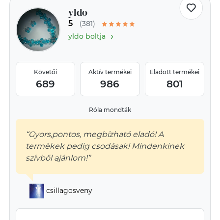
yldo
5
(381)
›
yldo boltja
Követői
Aktív termékei
Eladott termékei
689
986
801
Róla mondták
“Gyors,pontos, megbízható eladó! A
termèkek pedig csodásak! Mindenkinek
szívből ajánlom!”
csillagosveny