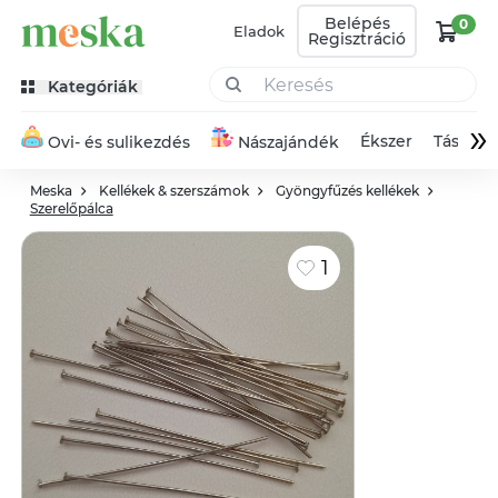
Belépés
0
Eladok
Regisztráció
Kategóriák
»
Ékszer
Táska
Ovi- és sulikezdés
Nászajándék
Meska
Kellékek & szerszámok
Gyöngyfűzés kellékek
Szerelőpálca
1