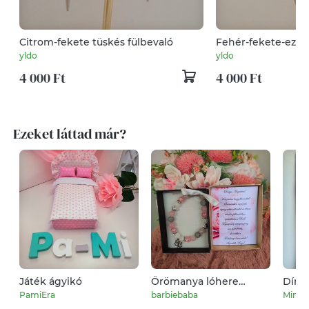
Citrom-fekete tüskés fülbevaló
Fehér-fekete-ezüs
fülbevaló
yldo
yldo
4 000 Ft
4 000 Ft
Ezeket láttad már?
Játék ágyikó
Örömanya lóhere
Dínó 
karkötő
PamiEra
barbiebaba
Minta