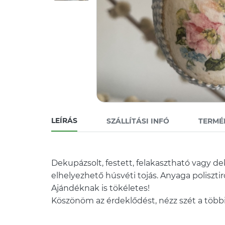
LEÍRÁS
SZÁLLÍTÁSI INFÓ
TERMÉ
Dekupázsolt, festett, felakasztható vagy de
elhelyezhető húsvéti tojás. Anyaga polisztir
Ajándéknak is tökéletes!
Köszönöm az érdeklődést, nézz szét a többi