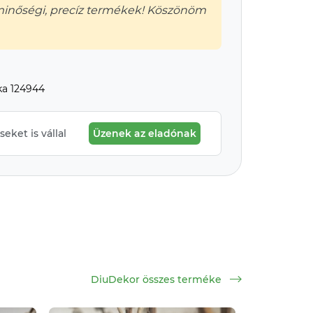
minőségi, precíz termékek! Köszönöm
ka 124944
eket is vállal
Üzenek az eladónak
DiuDekor összes terméke