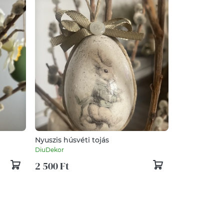
Nyuszis húsvéti tojás
DiuDekor
2 500 Ft