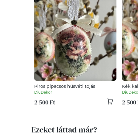
Piros pipacsos húsvéti tojás
Kék kak
DiuDekor
DiuDeko
2 500 Ft
2 500 
Ezeket láttad már?