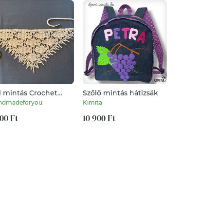
l mintás Crochet
Szőlő mintás hátizsák
Egyedi vizsl
ndana kendő
házszámtábl
ndmadeforyou
Kimita
Darimi
színű. Horgolással
zült.
100 Ft
10 900 Ft
5 490 Ft