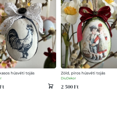
asos húsvéti tojás
Zöld, piros húsvéti tojás
r
DiuDekor
Ft
2 500 Ft