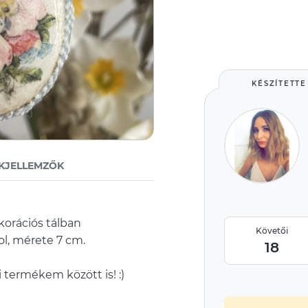
KÉSZÍTETTE
KJELLEMZŐK
korációs tálban
Követői
ol, mérete 7 cm.
18
 termékem között is! :)