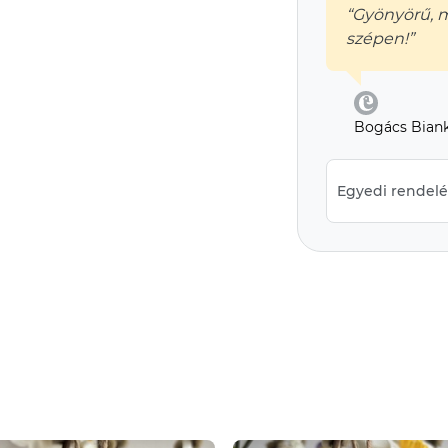
“Gyönyörű, 
szépen!”
Bogács Bian
Egyedi rendelés