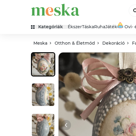
Kategóriák
Ékszer
Táska
Ruha
Játék
Ovi- 
Meska
Otthon & Életmód
Dekoráció
F