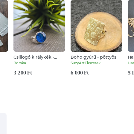
Csillogó királykék -
Boho gyűrű - pöttyös
Ha
ezüst MINI textilbőr
ba
Borska
SuzyArtEkszerek
Ha
gyűrű
vaj
3 200 Ft
6 000 Ft
kés
5 