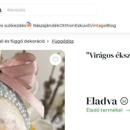
és sulikezdés
Nászajándék
Otthon
Esküvő
Vintage
Blog
ali és függő dekoráció
Függődísz
"Virágos éksz
Eladva
Eladó termékei