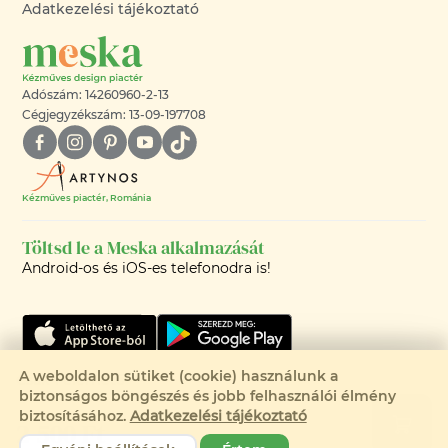
Adatkezelési tájékoztató
Adószám: 14260960-2-13
Cégjegyzékszám: 13-09-197708
Kézműves piactér, Románia
Töltsd le a Meska alkalmazását
Android-os és iOS-es telefonodra is!
A weboldalon sütiket (cookie) használunk a
Csak 1 elérhető
biztonságos böngészés és jobb felhasználói élmény
©2008-2026 - MESKA.HU -
biztosításához.
Adatkezelési tájékoztató
2 500 Ft
MINDEN JOG FENNTARTVA!