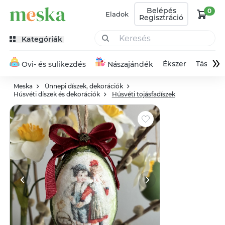
Belépés
0
Eladok
Regisztráció
Kategóriák
»
Ékszer
Táska
Ovi- és sulikezdés
Nászajándék
Meska
Ünnepi díszek, dekorációk
Húsvéti díszek és dekorációk
Húsvéti tojásfadíszek