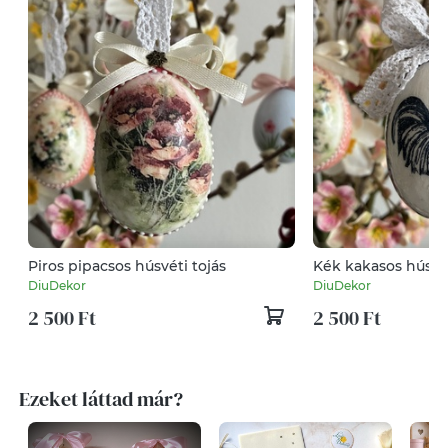
Piros pipacsos húsvéti tojás
Kék kakasos húsvét
DiuDekor
DiuDekor
2 500 Ft
2 500 Ft
Ezeket láttad már?