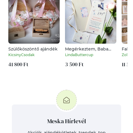
Szülőköszöntő ajándék
Megérkeztem, Baba
Falvé
bejelentő lap,
Paszt
KicsinyCsodak
LindaButtercup
Zolica
Gyermekáldás, gólya
41 800 Ft
hozta, kisfiú, kislány,
3 500 Ft
11 59
gratulálok, nagymama,
nagypapa, ajándék
Meska Hírlevél
Akciók, ajándékötletek, trendek, top