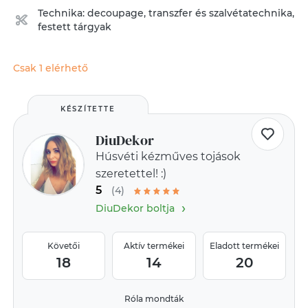
Technika:
decoupage, transzfer és szalvétatechnika
,
festett tárgyak
Csak 1 elérhető
KÉSZÍTETTE
DiuDekor
Húsvéti kézműves tojások
szeretettel! :)
5
(4)
›
DiuDekor boltja
Követői
Aktív termékei
Eladott termékei
18
14
20
Róla mondták