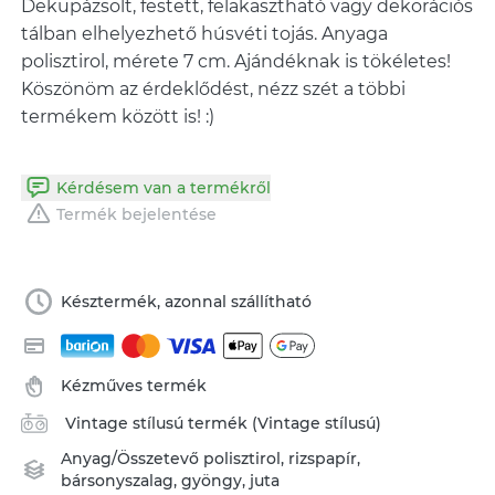
Dekupázsolt, festett, felakasztható vagy dekorációs
tálban elhelyezhető húsvéti tojás. Anyaga
polisztirol, mérete 7 cm. Ajándéknak is tökéletes!
Köszönöm az érdeklődést, nézz szét a többi
termékem között is! :)
Kérdésem van a termékről
Termék bejelentése
Késztermék, azonnal szállítható
Kézműves termék
Vintage stílusú termék (Vintage stílusú)
Anyag/Összetevő
polisztirol
,
rizspapír
,
bársonyszalag
,
gyöngy
,
juta