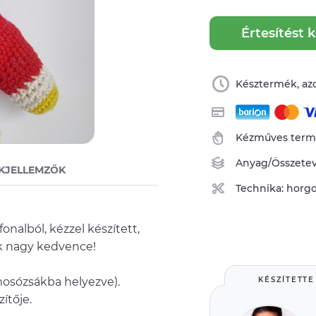
Értesítést 
Késztermék, azo
Kézműves ter
Anyag/Összete
KJELLEMZŐK
Technika:
horgo
nalból, kézzel készített,
sik nagy kedvence!
osózsákba helyezve).
KÉSZÍTETTE
ítője.