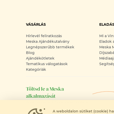
VÁSÁRLÁS
ELADÁ
Hírlevél feliratkozás
Mi a Vi
Meska Ajándékutalvány
Eladok 
Legnépszerűbb termékek
Meska M
Blog
Díjszab
Ajándékötletek
Médiaaj
Tematikus válogatások
Segítsé
Kategóriák
Töltsd le a Meska
alkalmazását
Android-os és iOS-es telefonodra is!
A weboldalon sütiket (cookie) h