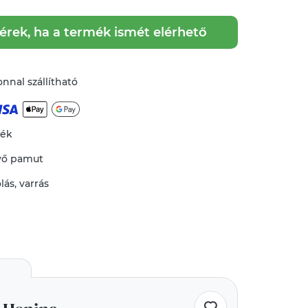
kérek, ha a termék ismét elérhető
nnal szállítható
mék
vő
pamut
lás
,
varrás