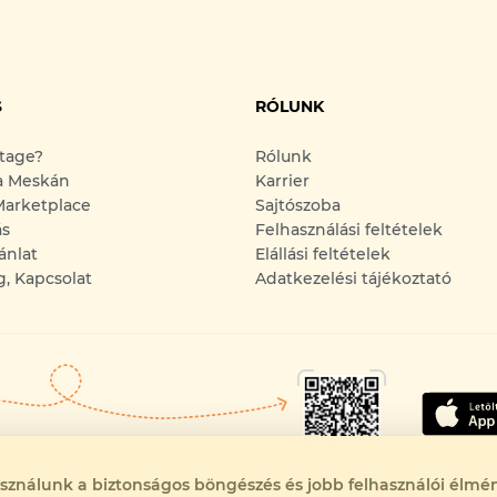
S
RÓLUNK
ntage?
Rólunk
a Meskán
Karrier
arketplace
Sajtószoba
ás
Felhasználási feltételek
ánlat
Elállási feltételek
g, Kapcsolat
Adatkezelési tájékoztató
asználunk a biztonságos böngészés és jobb felhasználói élmén