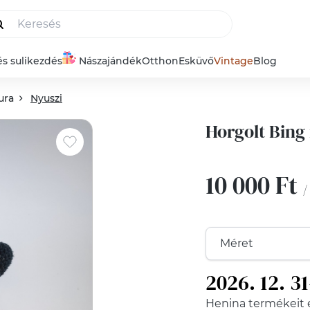
és sulikezdés
Nászajándék
Otthon
Esküvő
Vintage
Blog
ura
Nyuszi
Horgolt Bing 
10 000 Ft
/
2026. 12. 3
Henina
termékeit 