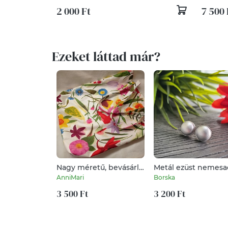
2 000 Ft
7 500 
Ezeket láttad már?
Nagy méretű, bevásárló
Metál ezüst nemesa
szatyor, strand szatyor
bedugós fülbevaló
AnniMari
Borska
3 500 Ft
3 200 Ft