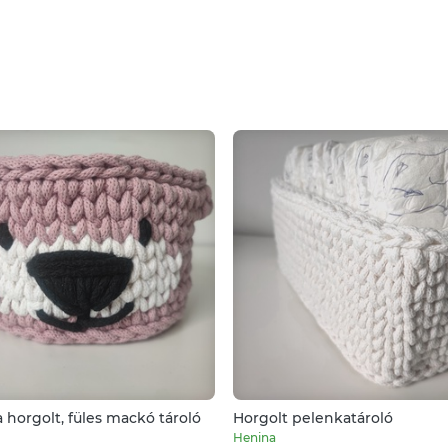
a horgolt, füles mackó tároló
Horgolt pelenkatároló
Henina