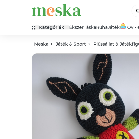
Kategóriák
Ékszer
Táska
Ruha
Játék
Ovi- 
Meska
Játék & Sport
Plüssállat & Játékfig