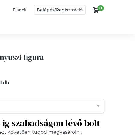
0
Belépés/
Regisztráció
Eladok
nyuszi figura
 1 db
1-ig szabadságon lévő bolt
ezt követően tudod megvásárolni.