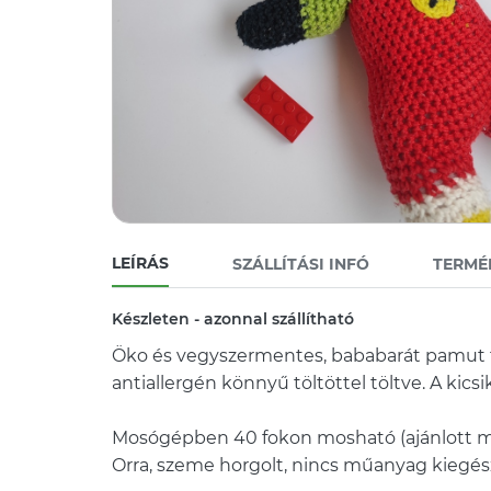
LEÍRÁS
SZÁLLÍTÁSI INFÓ
TERMÉ
Készleten - azonnal szállítható
Öko és vegyszermentes, bababarát pamut fo
antiallergén könnyű töltöttel töltve. A kic
Mosógépben 40 fokon mosható (ajánlott m
Orra, szeme horgolt, nincs műanyag kiegész