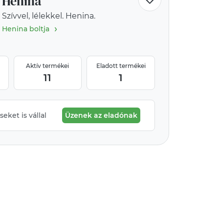
Henina
Szívvel, lélekkel. Henina.
›
Henina boltja
Aktív termékei
Eladott termékei
11
1
eket is vállal
Üzenek az eladónak