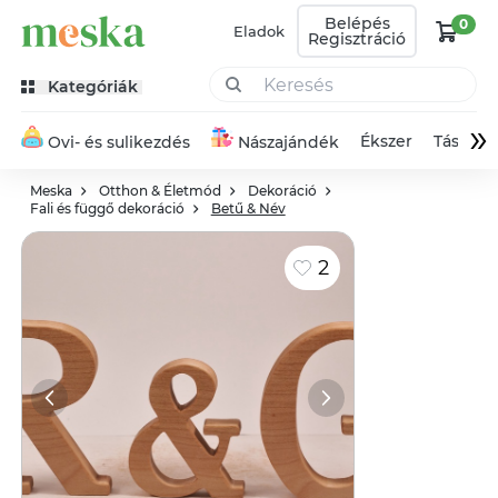
Belépés
0
Eladok
Regisztráció
Kategóriák
»
Ékszer
Táska
Ovi- és sulikezdés
Nászajándék
Meska
Otthon & Életmód
Dekoráció
Fali és függő dekoráció
Betű & Név
2