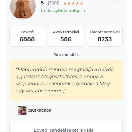
5
(3581)
›
hollossybela boltja
Követői
Aktív termékei
Eladott termékei
6888
586
8233
Róla mondták
“Előbb-utóbb minden megtalálja a helyét,
a gazdáját. Megtiszteltetés, h ennek a
szépségnek én lehetek a gazdája. :) Még
egyszer köszönöm! :)”
csutkababa
Egyedi rendeléseket is vállal