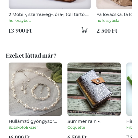
2 Mobil-, szemüveg-, óra-, toll tartó,
Fa lovacska, fa ló
asztali rendező
hollossybela
hollossybela
13 900 Ft
2 500 Ft
Ezeket láttad már?
Hullámzó gyöngysor
Summer rain -
Hímze
Swarovskiból - fehér
bankkártya tartó
pele
SzitakotoEkszer
Coquette
Filces
névre
16 990 Ft
6 500 Ft
pele
7 800