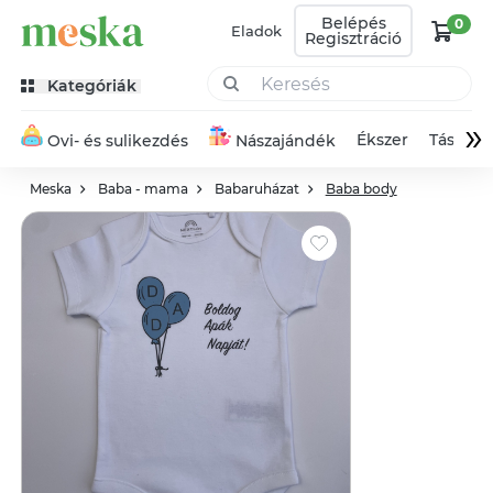
Belépés
0
Eladok
Regisztráció
Kategóriák
»
Ékszer
Táska
Ovi- és sulikezdés
Nászajándék
Meska
Baba - mama
Babaruházat
Baba body