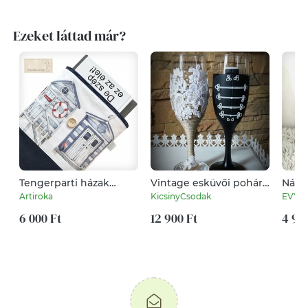
Ezeket láttad már?
Tengerparti házak
Vintage esküvői pohár
Nász
mintás prémium
pár
esküv
Artiroka
KicsinyCsodak
EVYH
pamut textil
dátu
KÖNYVTOK - Artiroka
6 000 Ft
12 900 Ft
nász
4 99
design
esküv
huza