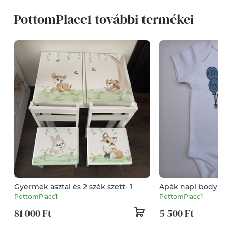
PottomPlacc1 további termékei
Gyermek asztal és 2 szék szett- 1
Apák napi body
PottomPlacc1
PottomPlacc1
81 000 Ft
5 500 Ft