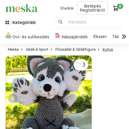
Belépés
0
Eladok
Regisztráció
Kategóriák
»
Ékszer
Táska
Ovi- és sulikezdés
Nászajándék
Meska
Játék & Sport
Plüssállat & Játékfigura
Kutya
3