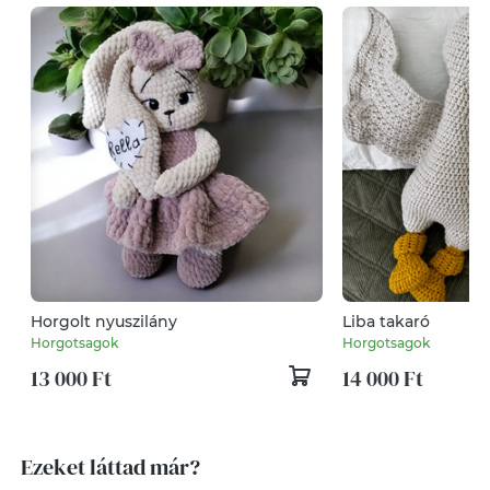
Horgolt nyuszilány
Liba takaró
Horgotsagok
Horgotsagok
13 000 Ft
14 000 Ft
Ezeket láttad már?