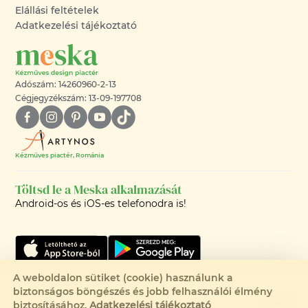
Elállási feltételek
Adatkezelési tájékoztató
Adószám: 14260960-2-13
Cégjegyzékszám: 13-09-197708
Kézműves piactér, Románia
Töltsd le a Meska alkalmazását
Android-os és iOS-es telefonodra is!
A weboldalon sütiket (cookie) használunk a
biztonságos böngészés és jobb felhasználói élmény
©2008-2026 - MESKA.HU -
biztosításához.
Adatkezelési tájékoztató