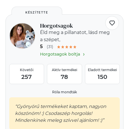
KÉSZÍTETTE
Horgotsagok
Éld meg a pillanatot, lásd meg
a szépet,
5
(31)
›
Horgotsagok boltja
Követői
Aktív termékei
Eladott termékei
257
78
150
Róla mondták
“Gyönyörű termékeket kaptam, nagyon
köszönöm! :) Csodaszép horgolás!
Mindenkinek meleg szívvel ajánlom! :)”