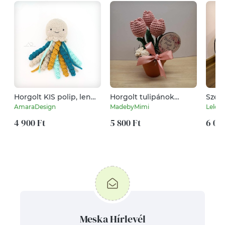
Horgolt KIS polip, len
Horgolt tulipánok
Szem
alapszínben
cserépben (3 szál)
tartó
AmaraDesign
MadebyMimi
Lelek
4 900 Ft
5 800 Ft
6 00
Meska Hírlevél