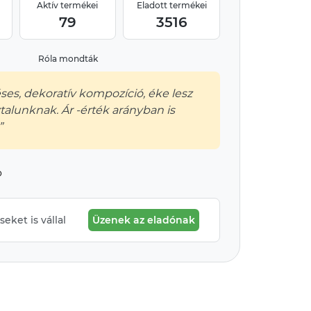
Aktív termékei
Eladott termékei
79
3516
Róla mondták
éses, dekoratív kompozíció, éke lesz
talunknak. Ár -érték arányban is
”
o
eket is vállal
Üzenek az eladónak