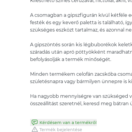
Kifesthető színes ceruzával, filctollal, akril,
A csomagban a gipszfigurán kívül kétféle ec
festék és egy keverő paletta is található, í
szükséges eszközt tartalmaz, és azonnal neki
A gipszöntés során kis légbuborékok kele
száradás után apró pöttyökként maradhatn
befolyásolják a termék minőségét.
Minden termékem celofán zacskóba csomago
születésnapra vagy bármilyen ünnepre is ki
Ha nagyobb mennyiségre van szükséged v
összeállítást szeretnél, keresd meg bátran
Kérdésem van a termékről
Termék bejelentése