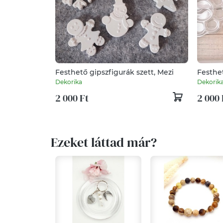
Festhető gipszfigurák szett, Mezi
Festhet
traktor
Dekorika
Dekorik
2 000 Ft
2 000 
Ezeket láttad már?