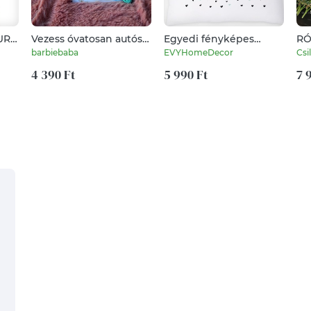
URY
Vezess óvatosan autós
Egyedi fényképes
RÓ
ásvány kulcstartó
párna névvel és
CS
barbiebaba
EVYHomeDecor
Csi
személyes adatokkal
ÁL
4 390 Ft
ajándék
5 990 Ft
TE
7 
párna,Születésnapi,
AN
születési babaváró
GY
párna,huzat+belső
NE
ER