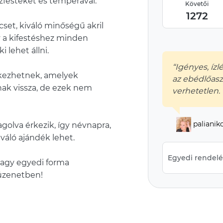
 vízfestéket és temperával.
Követői
1272
set, kiváló minőségű akril
gy a kifestéshez minden
 lehet állni.
“Igényes, ízl
tkezhetnek, amelyek
az ebédlőasz
ak vissza, de ezek nem
verhetetlen. 
palianik
lva érkezik, így névnapra,
váló ajándék lehet.
Egyedi rendelés
agy egyedi forma
 üzenetben!