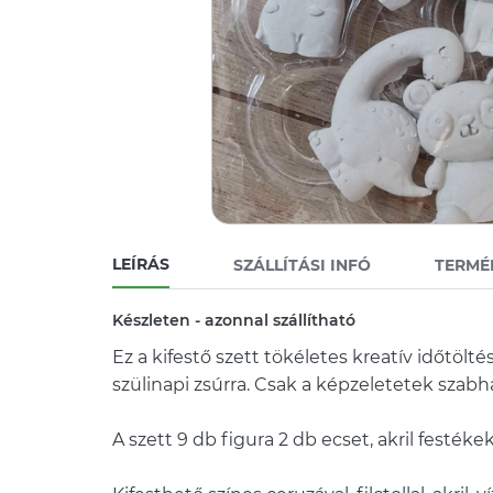
LEÍRÁS
SZÁLLÍTÁSI INFÓ
TERMÉ
Készleten - azonnal szállítható
Ez a kifestő szett tökéletes kreatív időtölt
szülinapi zsúrra. Csak a képzeletetek szabh
A szett 9 db figura 2 db ecset, akril festéke