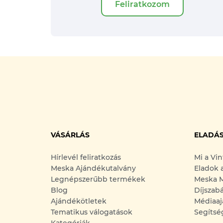
Feliratkozom
VÁSÁRLÁS
ELADÁ
Hírlevél feliratkozás
Mi a Vi
Meska Ajándékutalvány
Eladok 
Legnépszerűbb termékek
Meska M
Blog
Díjszab
Ajándékötletek
Médiaaj
Tematikus válogatások
Segítsé