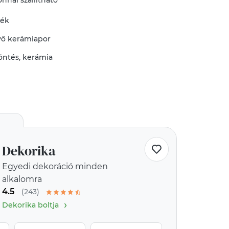
nnal szállítható
mék
vő
kerámiapor
öntés
,
kerámia
Dekorika
Egyedi dekoráció minden
alkalomra
4.5
(243)
›
Dekorika boltja