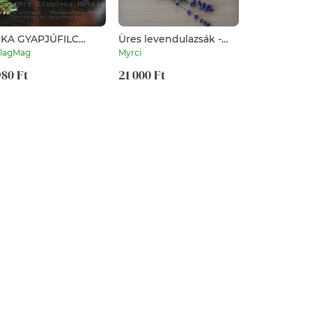
KA GYAPJÚFILC
Üres levendulazsák -
Karola - tű
ILLAGMAG-
nagy csomag
fülb
llagMag
Myrci
InnocentDesi
LATFIGURA
RMÉSZETES
980 Ft
21 000 Ft
5 100 Ft
YAGOK GYAPJÚFILC
APJÚ WALDORF
MEZ NEMEZJÁTÉK
DEI ÁLLATOK