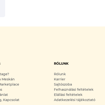
S
RÓLUNK
ntage?
Rólunk
a Meskán
Karrier
arketplace
Sajtószoba
ás
Felhasználási feltételek
ánlat
Elállási feltételek
g, Kapcsolat
Adatkezelési tájékoztató