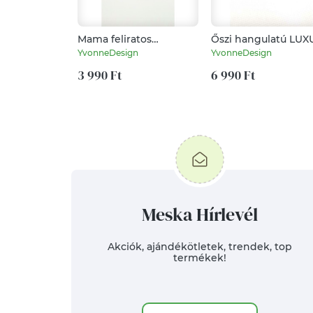
Mama feliratos
Őszi hangulatú LUX
gravírozott kulcstartó
ásványkarkötő
YvonneDesign
YvonneDesign
3 990 Ft
6 990 Ft
Meska Hírlevél
Akciók, ajándékötletek, trendek, top
termékek!