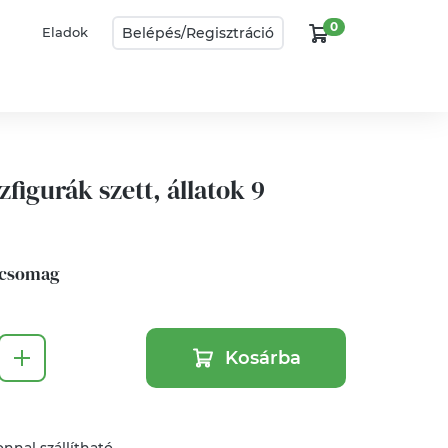
0
Belépés/
Regisztráció
Eladok
zfigurák szett, állatok 9
1 csomag
Kosárba