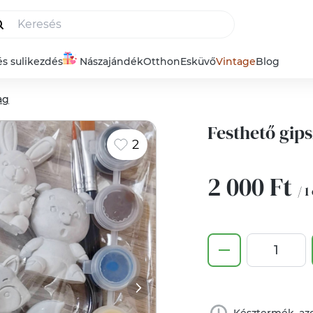
és sulikezdés
Nászajándék
Otthon
Esküvő
Vintage
Blog
ag
Festhető gips
2
2 000 Ft
/ 