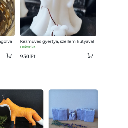
ertya, csomagolva
Kézműves gyertya, szellem kutyával
Dekorika
950 Ft