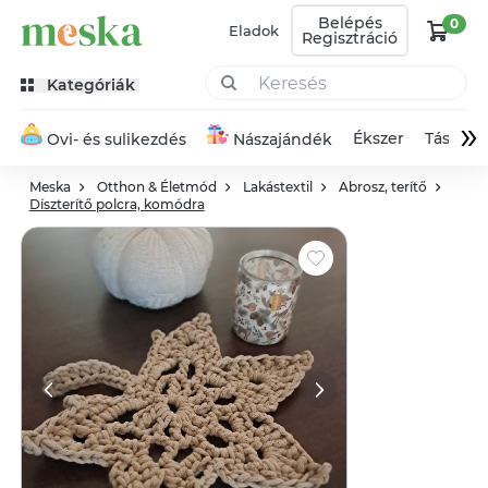
Belépés
0
Eladok
Regisztráció
Kategóriák
»
Ékszer
Táska
Ovi- és sulikezdés
Nászajándék
Meska
Otthon & Életmód
Lakástextil
Abrosz, terítő
Díszterítő polcra, komódra