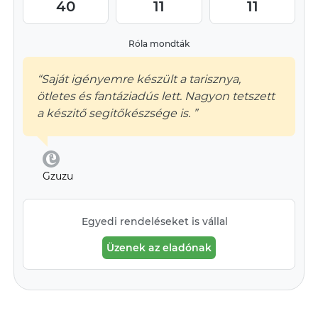
40
11
11
Róla mondták
“Saját igényemre készült a tarisznya,
ötletes és fantáziadús lett. Nagyon tetszett
a készitő segitőkészsége is. ”
Gzuzu
Egyedi rendeléseket is vállal
Üzenek az eladónak