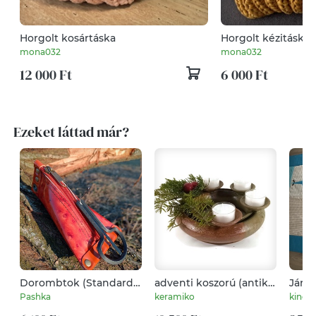
Horgolt kosártáska
Horgolt kézitáska
mona032
mona032
12 000 Ft
6 000 Ft
Ezeket láttad már?
Dorombtok (Standard)
adventi koszorú (antik-
Járm
Lakk narancs
bézs)
falvé
Pashka
keramiko
kinc
járm