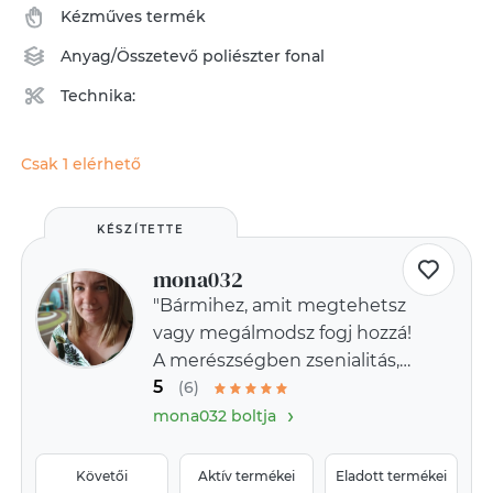
Kézműves termék
Anyag/Összetevő
poliészter fonal
Technika:
Csak 1 elérhető
KÉSZÍTETTE
mona032
"Bármihez, amit megtehetsz
vagy megálmodsz fogj hozzá!
A merészségben zsenialitás,
5
erő és varázslat rejlik.?
(6)
›
(Goethe)
mona032 boltja
Követői
Aktív termékei
Eladott termékei