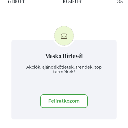
6 100 Ft
10 500 Ft
35 0
Meska Hírlevél
Akciók, ajándékötletek, trendek, top
termékek!
Feliratkozom