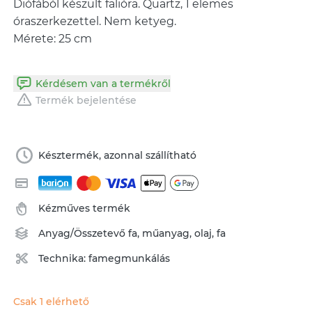
Diófából készült falióra. Quartz, 1 elemes
óraszerkezettel. Nem ketyeg.
Kérdésem van a termékről
Termék bejelentése
Késztermék, azonnal szállítható
Kézműves termék
Anyag/Összetevő
fa
,
műanyag
,
olaj
,
fa
Technika:
famegmunkálás
Csak 1 elérhető