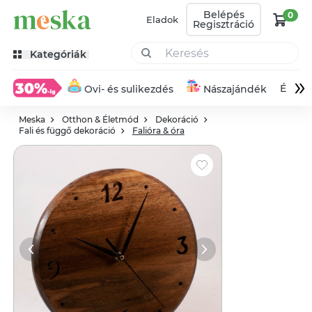
Belépés
0
Eladok
Regisztráció
Kategóriák
»
Éksze
Ovi- és sulikezdés
Nászajándék
Meska
Otthon & Életmód
Dekoráció
Fali és függő dekoráció
Falióra & óra