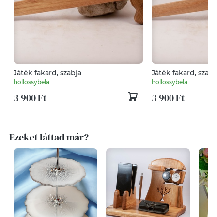
Játék fakard, szabja
Játék fakard, szabj
hollossybela
hollossybela
3 900 Ft
3 900 Ft
Ezeket láttad már?