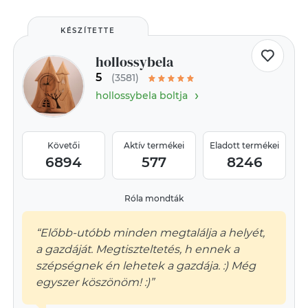
KÉSZÍTETTE
hollossybela
5
(3581)
›
hollossybela boltja
Követői
Aktív termékei
Eladott termékei
6894
577
8246
Róla mondták
“Előbb-utóbb minden megtalálja a helyét,
a gazdáját. Megtiszteltetés, h ennek a
szépségnek én lehetek a gazdája. :) Még
egyszer köszönöm! :)”