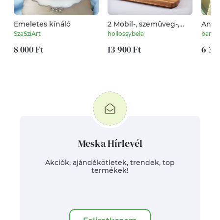
Emeletes kínáló
2 Mobil-, szemüveg-,
Angy
óra-, toll tartó, asztali
keres
SzaSziArt
hollossybela
barbi
rendező
8 000 Ft
13 900 Ft
6 39
Meska Hírlevél
Akciók, ajándékötletek, trendek, top
termékek!