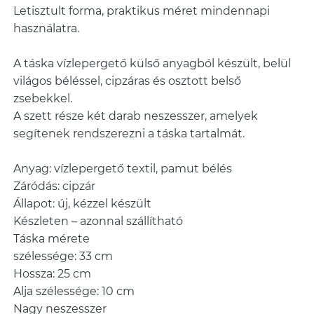
Letisztult forma, praktikus méret mindennapi
használatra.
A táska vízlepergető külső anyagból készült, belül
világos béléssel, cipzáras és osztott belső
zsebekkel.
A szett része két darab neszesszer, amelyek
segítenek rendszerezni a táska tartalmát.
Anyag: vízlepergető textil, pamut bélés
Záródás: cipzár
Állapot: új, kézzel készült
Készleten – azonnal szállítható
Táska mérete
szélessége: 33 cm
Hossza: 25 cm
Alja szélessége: 10 cm
Nagy neszesszer