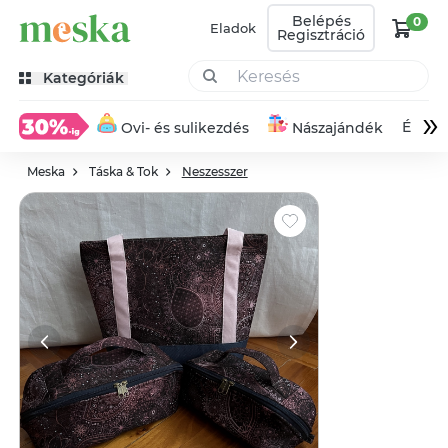
Belépés
0
Eladok
Regisztráció
Kategóriák
»
Éksze
Ovi- és sulikezdés
Nászajándék
Meska
Táska & Tok
Neszesszer