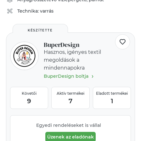
Technika:
varrás
KÉSZÍTETTE
BuperDesign
Hasznos, igényes textil
megoldások a
mindennapokra
›
BuperDesign boltja
Követői
Aktív termékei
Eladott termékei
9
7
1
Egyedi rendeléseket is vállal
Üzenek az eladónak