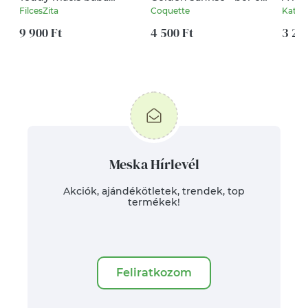
fotóalbum hímzett
nemesacél fülbevaló
édes
FilcesZita
Coquette
KataL
névvel - textil
fényképalbum macival
9 900 Ft
4 500 Ft
3 20
Meska Hírlevél
Akciók, ajándékötletek, trendek, top
termékek!
Feliratkozom