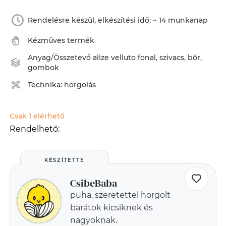
Rendelésre készül, elkészítési idő: ~ 14 munkanap
Kézműves termék
Anyag/Összetevő
alize velluto fonal
,
szivacs
,
bőr
,
gombok
Technika:
horgolás
Csak 1 elérhető
Rendelhető:
KÉSZÍTETTE
CsibeBaba
puha, szeretettel horgolt
barátok kicsiknek és
nagyoknak.