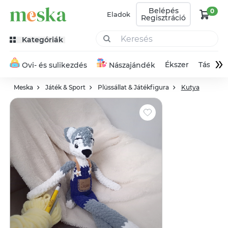
Belépés
0
Eladok
Regisztráció
Kategóriák
»
Ékszer
Táska
Ovi- és sulikezdés
Nászajándék
Meska
Játék & Sport
Plüssállat & Játékfigura
Kutya