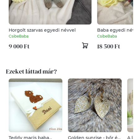
Horgolt szarvas egyedi névvel
Baba egyedi névve
CsibeBaba
CsibeBaba
9 000 Ft
18 500 Ft
Ezeket láttad már?
Teddy macis baba
Golden sunrise - bőr és
A le