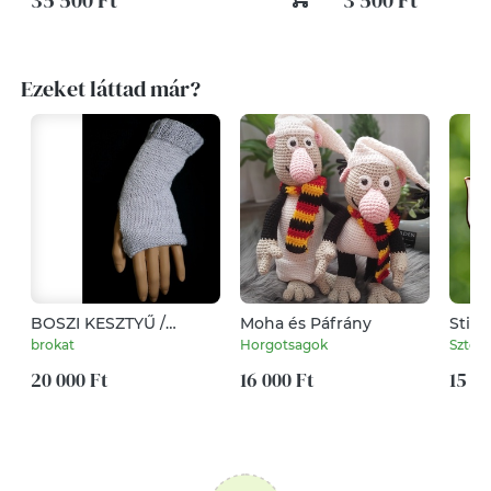
35 500 Ft
3 500 Ft
Ezeket láttad már?
BOSZI KESZTYŰ /
Moha és Páfrány
Stili
kasmír - kézzel kötött
kristá
brokat
Horgotsagok
Sztella
exkluzív rövid
kesztyűszár,
20 000 Ft
16 000 Ft
15 00
kézmelegítő /
ezüstszürke