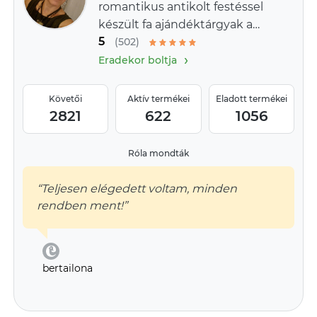
romantikus antikolt festéssel
készült fa ajándéktárgyak a
5
provence-i stílus jegyében
(502)
›
Eradekor boltja
Követői
Aktív termékei
Eladott termékei
2821
622
1056
Róla mondták
“Teljesen elégedett voltam, minden
rendben ment!”
bertailona