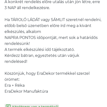
A konkrét rendelés előre utalás után jön létre, erre
3 NAP áll rendelkezésre.
Ha TÁROLÓ LÁDÁT vagy SÁMLIT szeretnél rendelni,
előbb belső üzenetben előre írd meg a kívánt
elkészülés, alkalom
NAPRA PONTOS időpontját, mert sok a határidős
rendelésünk!
A termék elkészülési idő tájékoztató.
Kérdezz bátran, egyeztetés után várjuk
rendelésed!
Köszönjük, hogy EraDekor termékkel szerzel
örömet:
Era + Réka
EraDekor Manufaktúra
Kérdésem van a termékről