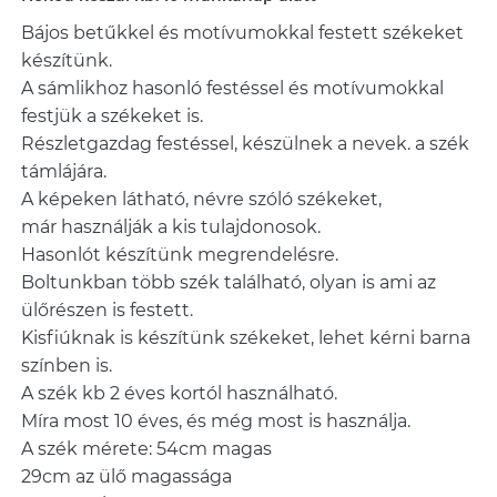
Bájos betűkkel és motívumokkal festett székeket
készítünk.
A sámlikhoz hasonló festéssel és motívumokkal
festjük a székeket is.
Részletgazdag festéssel, készülnek a nevek. a szék
támlájára.
A képeken látható, névre szóló székeket,
már használják a kis tulajdonosok.
Hasonlót készítünk megrendelésre.
Boltunkban több szék található, olyan is ami az
ülőrészen is festett.
Kisfiúknak is készítünk székeket, lehet kérni barna
színben is.
A szék kb 2 éves kortól használható.
Míra most 10 éves, és még most is használja.
A szék mérete: 54cm magas
29cm az ülő magassága