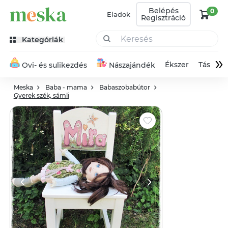
Belépés
0
Eladok
Regisztráció
Kategóriák
»
Ékszer
Táska
Ovi- és sulikezdés
Nászajándék
Meska
Baba - mama
Babaszobabútor
Gyerek szék, sámli