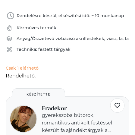
Rendelésre készül, elkészítési idő: ~ 10 munkanap
Kézműves termék
Anyag/Összetevő
vízbázisú akrilfestékek
,
viasz
,
fa
,
fa
Technika:
festett tárgyak
Csak 1 elérhető
Rendelhető:
KÉSZÍTETTE
Eradekor
gyerekszoba bútorok,
romantikus antikolt festéssel
készült fa ajándéktárgyak a