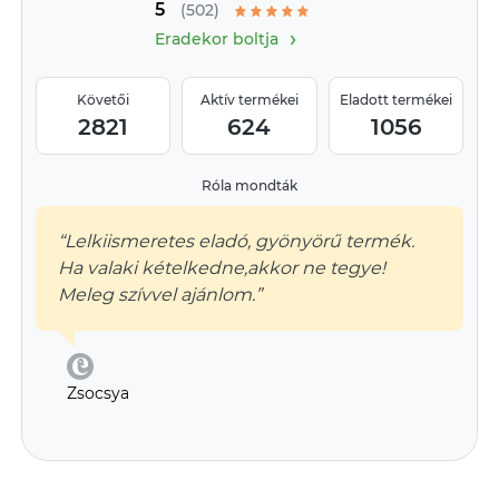
5
provence-i stílus jegyében
(502)
›
Eradekor boltja
Követői
Aktív termékei
Eladott termékei
2821
624
1056
Róla mondták
“Lelkiismeretes eladó, gyönyörű termék.
Ha valaki kételkedne,akkor ne tegye!
Meleg szívvel ajánlom.”
Zsocsya