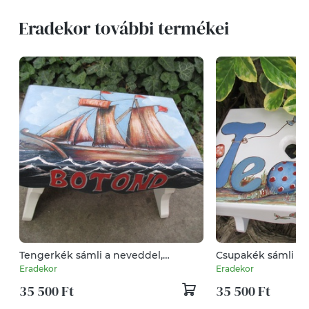
Eradekor további termékei
Tengerkék sámli a neveddel,
Csupakék sámli a 
kisfiúknak
kisfiúknak
Eradekor
Eradekor
35 500 Ft
35 500 Ft