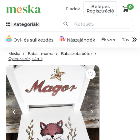
Belépés
0
Eladok
Regisztráció
Kategóriák
»
Ékszer
Táska
Ovi- és sulikezdés
Nászajándék
Meska
Baba - mama
Babaszobabútor
Gyerek szék, sámli