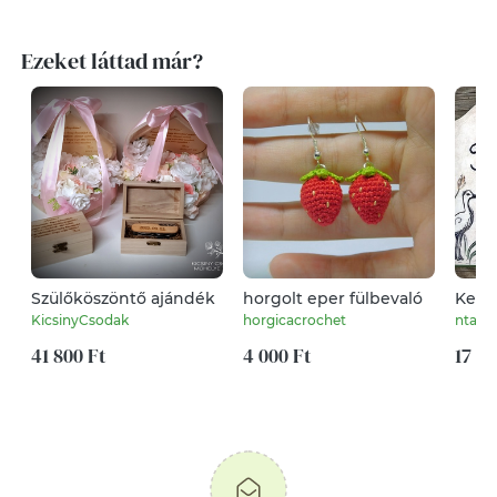
Ezeket láttad már?
Szülőköszöntő ajándék
horgolt eper fülbevaló
Kerá
tábla
KicsinyCsodak
horgicacrochet
ntake
41 800 Ft
4 000 Ft
17 90