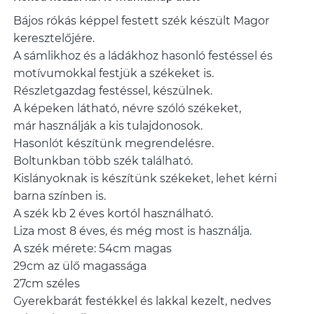
Bájos rókás képpel festett szék készült Magor
keresztelőjére.
A sámlikhoz és a ládákhoz hasonló festéssel és
motívumokkal festjük a székeket is.
Részletgazdag festéssel, készülnek.
A képeken látható, névre szóló székeket,
már használják a kis tulajdonosok.
Hasonlót készítünk megrendelésre.
Boltunkban több szék található.
Kislányoknak is készítünk székeket, lehet kérni
barna színben is.
A szék kb 2 éves kortól használható.
Liza most 8 éves, és még most is használja.
A szék mérete: 54cm magas
29cm az ülő magassága
27cm széles
Gyerekbarát festékkel és lakkal kezelt, nedves