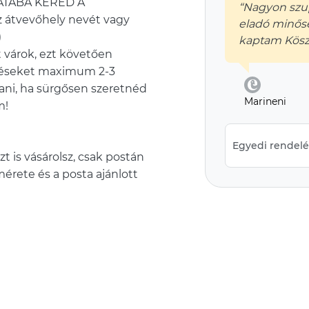
ATÁBA KÉRED A
“Nagyon szup
 átvevőhely nevét vagy
eladó minős
)
kaptam Kös
 várok, ezt követően
eléseket maximum 2-3
ani, ha sürgősen szeretnéd
Marineni
Egyedi rendelés
t is vásárolsz, csak postán
rete és a posta ajánlott