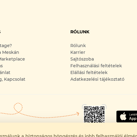
S
RÓLUNK
ntage?
Rólunk
a Meskán
Karrier
arketplace
Sajtószoba
ás
Felhasználási feltételek
ánlat
Elállási feltételek
g, Kapcsolat
Adatkezelési tájékoztató
asználunk a biztonságos böngészés és jobb felhasználói élmén