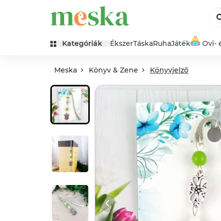
Kategóriák
Ékszer
Táska
Ruha
Játék
Ovi- 
Meska
Könyv & Zene
Könyvjelző