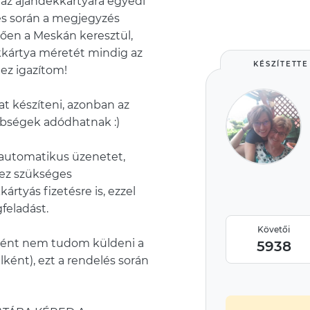
 az ajándékkártyára egyedi
lés során a megjegyzés
tően a Meskán keresztül,
ékkártya méretét mindig az
KÉSZÍTETTE
ez igazítom!
t készíteni, azonban az
nbségek adódhatnak :)
 automatikus üzenetet,
hez szükséges
tyás fizetésre is, ezzel
feladást.
Követői
lként nem tudom küldeni a
5938
ént), ezt a rendelés során