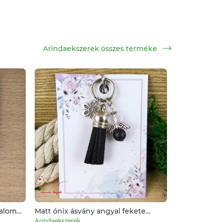
Arindaekszerek összes terméke
galom
Matt ónix ásvány angyal fekete
bojttal virággal kulcstartó táskadísz
Arindaekszerek