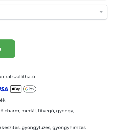
a
nnal szállítható
mék
vő
charm
,
medál
,
fityegő
,
gyöngy
,
rkészítés
,
gyöngyfűzés, gyöngyhímzés