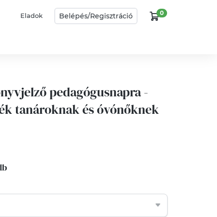
0
Belépés/
Regisztráció
Eladok
nyvjelző pedagógusnapra -
dék tanároknak és óvónőknek
 db