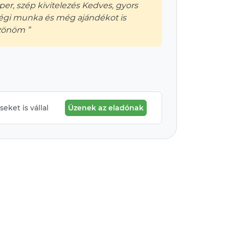
er, szép kivitelezés Kedves, gyors
égi munka és még ajándékot is
zönöm ”
eket is vállal
Üzenek az eladónak