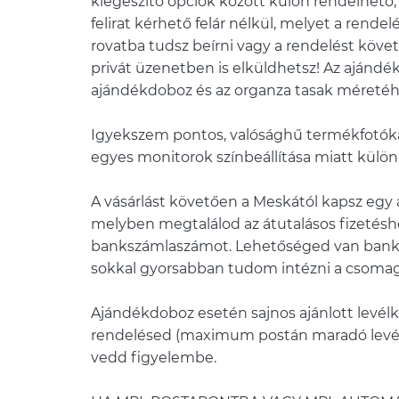
kiegészítő opciók között külön rendelhető,
felirat kérhető felár nélkül, melyet a rende
rovatba tudsz beírni vagy a rendelést köve
privát üzenetben is elküldhetsz! Az ajánd
ajándékdoboz és az organza tasak méretéh
Igyekszem pontos, valósághű termékfotóka
egyes monitorok színbeállítása miatt külö
A vásárlást követően a Meskától kapsz egy
melyben megtalálod az átutalásos fizetés
bankszámlaszámot. Lehetőséged van bankkár
sokkal gyorsabban tudom intézni a csomag
Ajándékdoboz esetén sajnos ajánlott levé
rendelésed (maximum postán maradó levélk
vedd figyelembe.