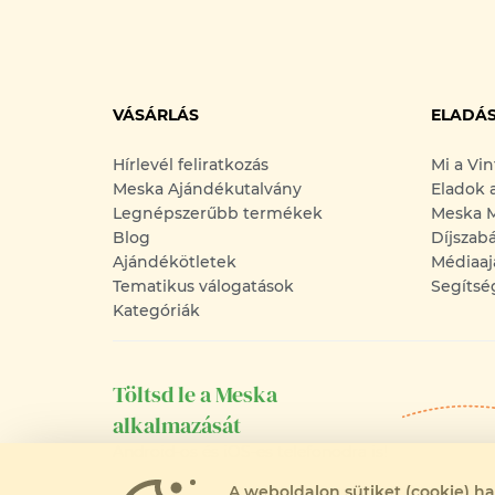
VÁSÁRLÁS
ELADÁ
Hírlevél feliratkozás
Mi a Vi
Meska Ajándékutalvány
Eladok 
Legnépszerűbb termékek
Meska M
Blog
Díjszab
Ajándékötletek
Médiaaj
Tematikus válogatások
Segítsé
Kategóriák
Töltsd le a Meska
alkalmazását
Android-os és iOS-es telefonodra is!
A weboldalon sütiket (cookie) h