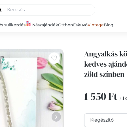
és sulikezdés
Nászajándék
Otthon
Esküvő
Vintage
Blog
Angyalkás kö
kedves aján
zöld színben
1 550 Ft
/ 1