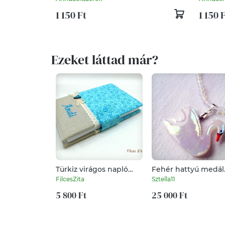
pedagógusnapra évzáróra
táskad
1 150 Ft
1 150 
Ezeket láttad már?
Türkiz virágos napló
Fehér hattyú medál
névhímzéssel
holdkő-opalit
FilcesZita
Sztella11
nyakláncon
5 800 Ft
25 000 Ft