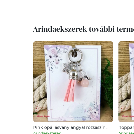
Arindaekszerek további term
Pink opál ásvány angyal rózsaszín
Roppan
bojttal virággal kulcstartó táskadísz
fehér b
Arindaekszerek
Arindae