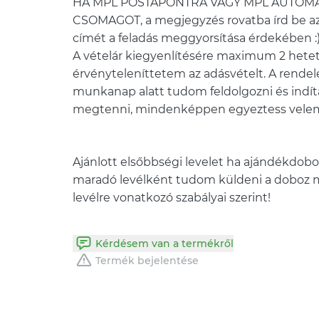
HA MPL POSTAPONTRA VAGY MPL AUTOM
CSOMAGOT, a megjegyzés rovatba írd be az
címét a feladás meggyorsítása érdekében :
A vételár kiegyenlítésére maximum 2 hetet
érvényteleníttetem az adásvételt. A rend
munkanap alatt tudom feldolgozni és indít
Ajánlott elsőbbségi levelet ha ajándékdoboz
maradó levélként tudom küldeni a doboz mé
Kérdésem van a termékről
Termék bejelentése