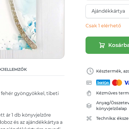
Csak 1 elérhető
Kosárb
KJELLEMZŐK
Késztermék, azo
Kézműves ter
 fehér gyöngyökkel, tibeti
Anyag/Összete
könyvjelzőalap
tt ár 1 db könyvjelzőre
Technika:
éksze
doboz és az ajándékkártya a