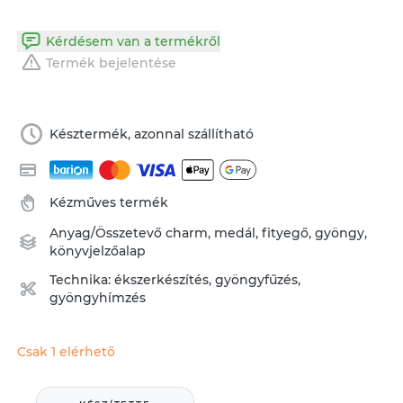
Kérdésem van a termékről
Termék bejelentése
Késztermék, azonnal szállítható
Kézműves termék
Anyag/Összetevő
charm
,
medál
,
fityegő
,
gyöngy
,
könyvjelzőalap
Technika:
ékszerkészítés
,
gyöngyfűzés,
gyöngyhímzés
Csak 1 elérhető