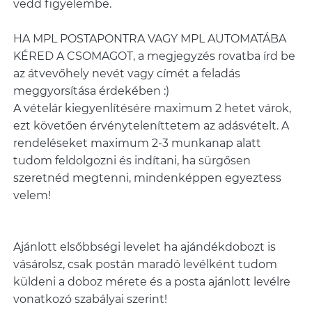
vedd figyelembe.
HA MPL POSTAPONTRA VAGY MPL AUTOMATÁBA
KÉRED A CSOMAGOT, a megjegyzés rovatba írd be
az átvevőhely nevét vagy címét a feladás
meggyorsítása érdekében :)
A vételár kiegyenlítésére maximum 2 hetet várok,
ezt követően érvényteleníttetem az adásvételt. A
rendeléseket maximum 2-3 munkanap alatt
tudom feldolgozni és indítani, ha sürgősen
szeretnéd megtenni, mindenképpen egyeztess
Ajánlott elsőbbségi levelet ha ajándékdobozt is
vásárolsz, csak postán maradó levélként tudom
küldeni a doboz mérete és a posta ajánlott levélre