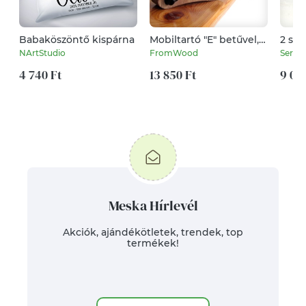
Babaköszöntő kispárna
Mobiltartó "E" betűvel,
2 szí
diófából
gyön
NArtStudio
FromWood
Serio
hajt
4 740 Ft
13 850 Ft
9 00
Meska Hírlevél
Akciók, ajándékötletek, trendek, top
termékek!