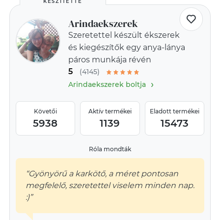
KÉSZÍTETTE
Arindaekszerek
Szeretettel készült ékszerek
és kiegészítők egy anya-lánya
páros munkája révén
5
(4145)
›
Arindaekszerek boltja
Követői
Aktív termékei
Eladott termékei
5938
1139
15473
Róla mondták
“Gyönyörű a karkötő, a méret pontosan
megfelelő, szeretettel viselem minden nap.
:)”