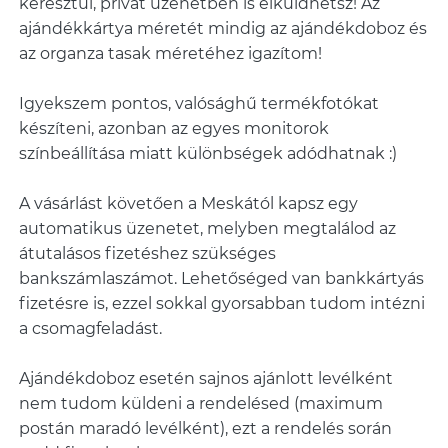
keresztül, privát üzenetben is elküldhetsz! Az
ajándékkártya méretét mindig az ajándékdoboz és
az organza tasak méretéhez igazítom!
Igyekszem pontos, valósághű termékfotókat
készíteni, azonban az egyes monitorok
színbeállítása miatt különbségek adódhatnak :)
A vásárlást követően a Meskától kapsz egy
automatikus üzenetet, melyben megtalálod az
átutalásos fizetéshez szükséges
bankszámlaszámot. Lehetőséged van bankkártyás
fizetésre is, ezzel sokkal gyorsabban tudom intézni
a csomagfeladást.
Ajándékdoboz esetén sajnos ajánlott levélként
nem tudom küldeni a rendelésed (maximum
postán maradó levélként), ezt a rendelés során