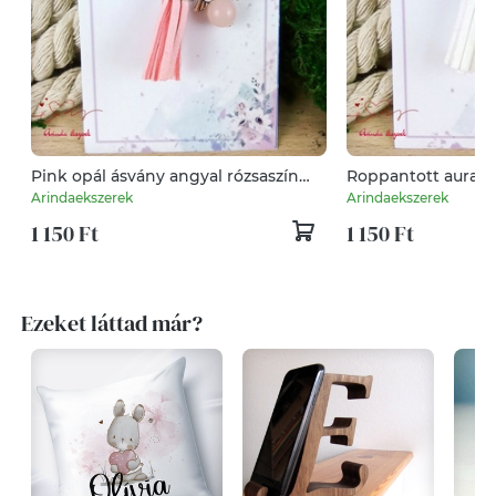
Pink opál ásvány angyal rózsaszín
Roppantott aurakv
bojttal virággal kulcstartó táskadísz
fehér bojttal virág
Arindaekszerek
Arindaekszerek
pedagógusnapra évzáróra
táskadísz pedagó
1 150 Ft
1 150 Ft
Ezeket láttad már?