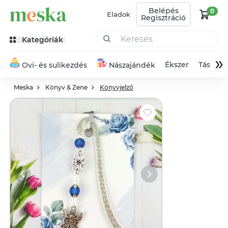
Belépés
0
Eladok
Regisztráció
Kategóriák
»
Ékszer
Táska
Ovi- és sulikezdés
Nászajándék
Meska
Könyv & Zene
Könyvjelző