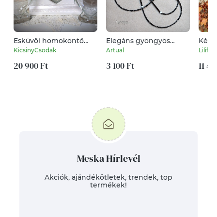
Esküvői homoköntő
Elegáns gyöngyös
Kékk
szett, homokceremónia
szemüveglánc fekete,
hossz
KicsinyCsodak
Artual
Lilifol
ezüst és fehér
20 900 Ft
gyöngyökkel
3 100 Ft
11 40
Meska Hírlevél
Akciók, ajándékötletek, trendek, top
termékek!