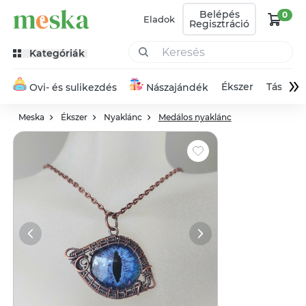
Belépés
0
Eladok
Regisztráció
Kategóriák
»
Ékszer
Táska
Ovi- és sulikezdés
Nászajándék
Meska
Ékszer
Nyaklánc
Medálos nyaklánc