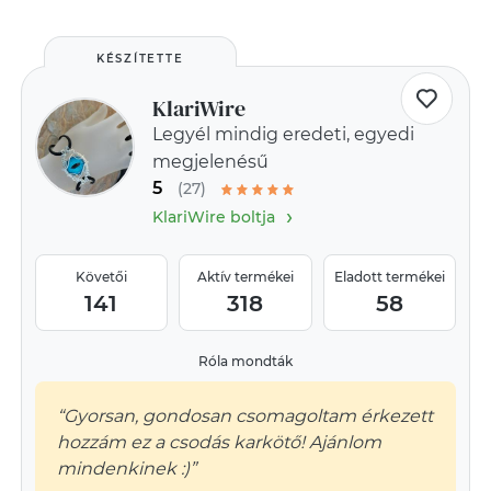
KÉSZÍTETTE
KlariWire
Legyél mindig eredeti, egyedi
megjelenésű
5
(27)
›
KlariWire boltja
Követői
Aktív termékei
Eladott termékei
141
318
58
Róla mondták
“Gyorsan, gondosan csomagoltam érkezett
hozzám ez a csodás karkötő! Ajánlom
mindenkinek :)”