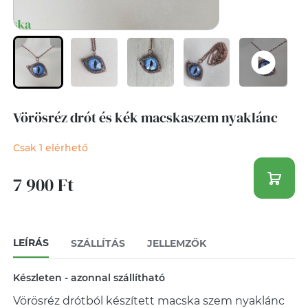
Vörösréz drót és kék macskaszem nyaklánc
Csak 1 elérhető
7 900 Ft
LEÍRÁS
SZÁLLÍTÁS
JELLEMZŐK
Készleten - azonnal szállítható
Vörösréz drótból készített macska szem nyaklánc