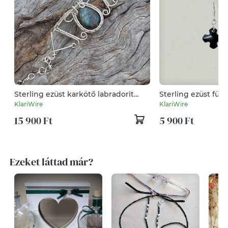
Sterling ezüst karkötő labradorit
Sterling ezüst fül
ásvány kővel
swarovski kristálly
KlariWire
KlariWire
15 900 Ft
5 900 Ft
Ezeket láttad már?