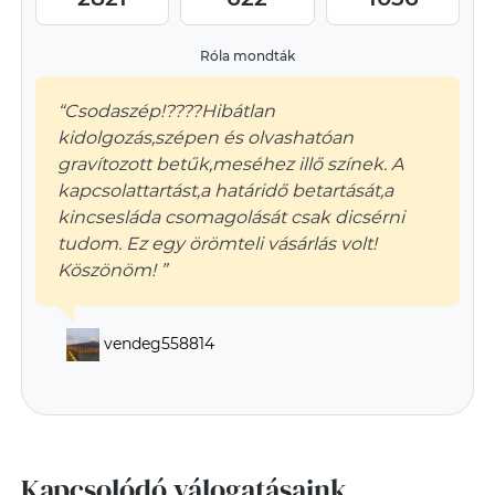
Róla mondták
“Csodaszép!????Hibátlan
kidolgozás,szépen és olvashatóan
gravítozott betűk,meséhez illő színek. A
kapcsolattartást,a határidő betartását,a
kincsesláda csomagolását csak dicsérni
tudom. Ez egy örömteli vásárlás volt!
Köszönöm! ”
vendeg558814
Kapcsolódó válogatásaink