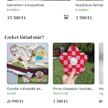
Szeretem a kutyámat
Rusztikus fantázia
Eradekor
Eradekor
35 500 Ft
3 500 Ft
Ezeket láttad már?
Óvodai ruhazsák és
Piros-rózsaszín kockás
Horgo
tornazsák szett cuki
virág poháralátét
amig
Jam81
MimoCraft
Lilys
cicussal és kiskutyával,
kismadárral,
21 990 Ft
3 500 Ft
10 90
pillangókkal -