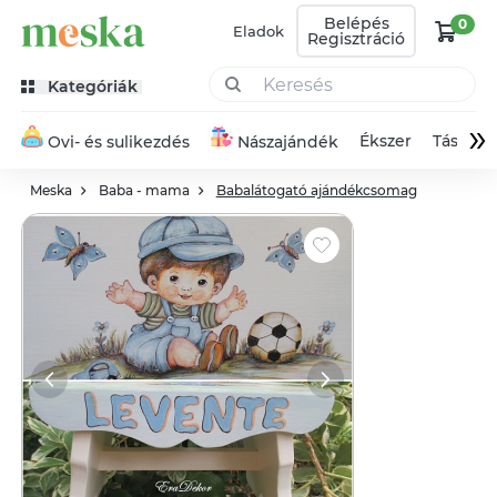
Belépés
0
Eladok
Regisztráció
Kategóriák
»
Ékszer
Táska
Ovi- és sulikezdés
Nászajándék
Meska
Baba - mama
Babalátogató ajándékcsomag