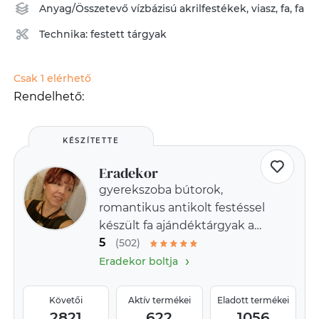
Anyag/Összetevő
vízbázisú akrilfestékek
,
viasz
,
fa
,
fa
Technika:
festett tárgyak
Csak 1 elérhető
Rendelhető:
KÉSZÍTETTE
Eradekor
gyerekszoba bútorok,
romantikus antikolt festéssel
készült fa ajándéktárgyak a
5
provence-i stílus jegyében
(502)
›
Eradekor boltja
Követői
Aktív termékei
Eladott termékei
2821
622
1056