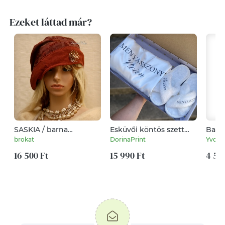
Ezeket láttad már?
SASKIA / barna
Esküvői köntös szett
Bará
jacquard jersey design-
papuccsal
háro
brokat
DorinaPrint
Yvonn
kalap
16 500 Ft
15 990 Ft
4 59