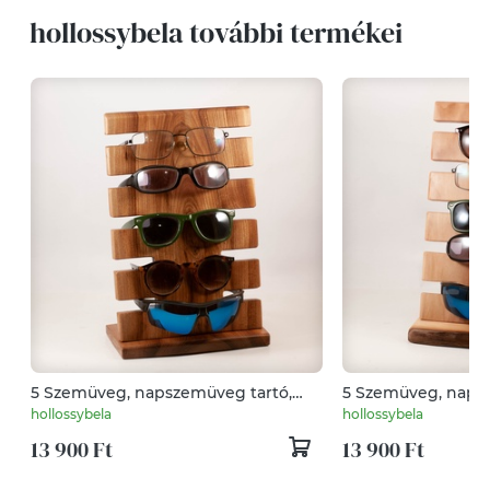
hollossybela további termékei
5 Szemüveg, napszemüveg tartó,
5 Szemüveg, naps
tároló, asztali rendező
tároló, asztali ren
hollossybela
hollossybela
13 900 Ft
13 900 Ft