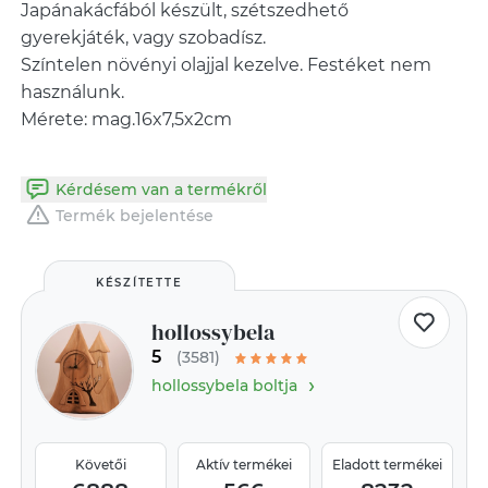
Japánakácfából készült, szétszedhető
gyerekjáték, vagy szobadísz.
Színtelen növényi olajjal kezelve. Festéket nem
használunk.
Kérdésem van a termékről
Termék bejelentése
KÉSZÍTETTE
hollossybela
5
(3581)
›
hollossybela boltja
Követői
Aktív termékei
Eladott termékei