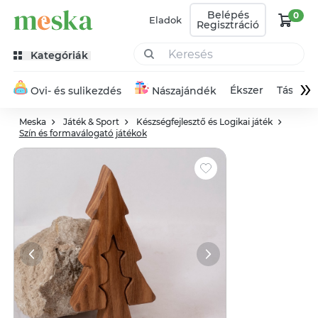
Belépés
0
Eladok
Regisztráció
Kategóriák
»
Ékszer
Táska
Ovi- és sulikezdés
Nászajándék
Meska
Játék & Sport
Készségfejlesztő és Logikai játék
Szín és formaválogató játékok