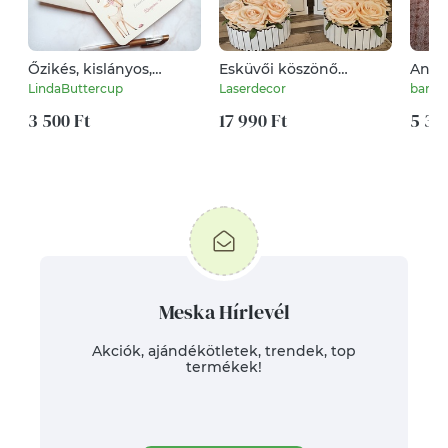
Őzikés, kislányos,
Esküvői köszönő
Anya 
keresztszülő felkérő lap,
ajándék szett
kulcs
LindaButtercup
Laserdecor
barbi
Keresztelő meghívó
szülőknek
3 500 Ft
17 990 Ft
5 39
Meska Hírlevél
Akciók, ajándékötletek, trendek, top
termékek!