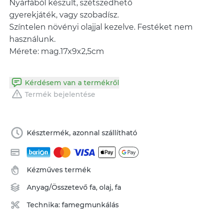
Nyárfából készült, szétszedhető
gyerekjáték, vagy szobadísz.
Színtelen növényi olajjal kezelve. Festéket nem
használunk.
Kérdésem van a termékről
Termék bejelentése
Késztermék, azonnal szállítható
Kézműves termék
Anyag/Összetevő
fa
,
olaj
,
fa
Technika:
famegmunkálás