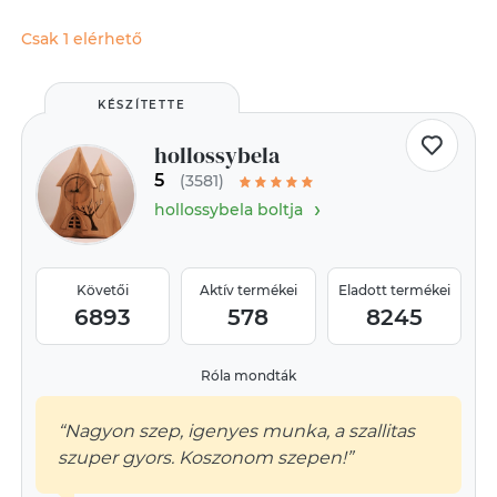
Csak 1 elérhető
KÉSZÍTETTE
hollossybela
5
(3581)
›
hollossybela boltja
Követői
Aktív termékei
Eladott termékei
6893
578
8245
Róla mondták
“Nagyon szep, igenyes munka, a szallitas
szuper gyors. Koszonom szepen!”