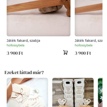
Játék fakard, szabja
Játék fakard, szabj
hollossybela
hollossybela
3 900 Ft
3 900 Ft
Ezeket láttad már?