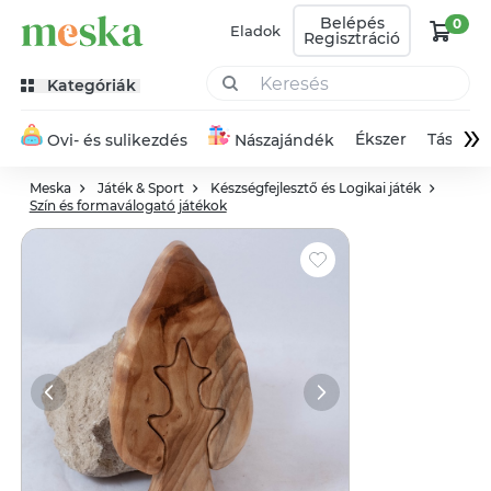
Belépés
0
Eladok
Regisztráció
Kategóriák
»
Ékszer
Táska
Ovi- és sulikezdés
Nászajándék
Meska
Játék & Sport
Készségfejlesztő és Logikai játék
Szín és formaválogató játékok