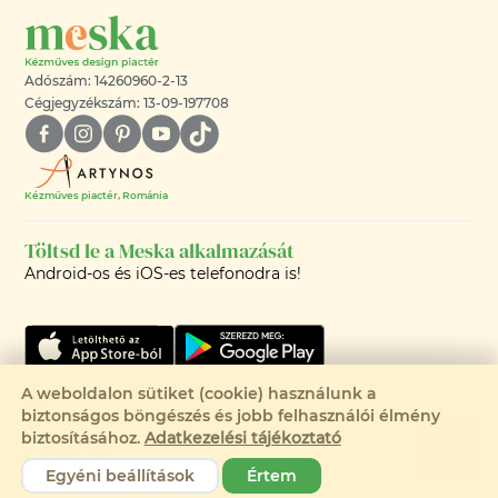
Adószám: 14260960-2-13
Cégjegyzékszám: 13-09-197708
Kézműves piactér, Románia
Töltsd le a Meska alkalmazását
Android-os és iOS-es telefonodra is!
A weboldalon sütiket (cookie) használunk a
Csak 1 elérhető
biztonságos böngészés és jobb felhasználói élmény
©2008-2026 - MESKA.HU -
biztosításához.
Adatkezelési tájékoztató
4 900 Ft
MINDEN JOG FENNTARTVA!
Egyéni beállítások
Értem