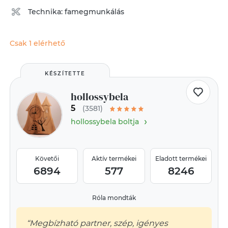
Technika:
famegmunkálás
Csak 1 elérhető
KÉSZÍTETTE
hollossybela
5
(3581)
›
hollossybela boltja
Követői
Aktív termékei
Eladott termékei
6894
577
8246
Róla mondták
“Megbízható partner, szép, igényes