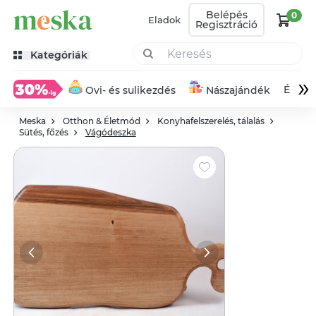
Belépés
0
Eladok
Regisztráció
Kategóriák
»
Éksze
Ovi- és sulikezdés
Nászajándék
Meska
Otthon & Életmód
Konyhafelszerelés, tálalás
Sütés, főzés
Vágódeszka