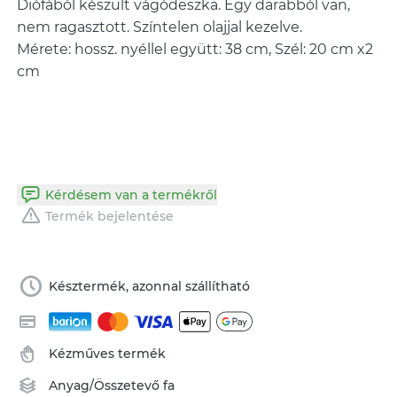
Diófából készült vágódeszka. Egy darabból van,
nem ragasztott. Színtelen olajjal kezelve.
Mérete: hossz. nyéllel együtt: 38 cm, Szél: 20 cm x2
cm
Kérdésem van a termékről
Termék bejelentése
Késztermék, azonnal szállítható
Kézműves termék
Anyag/Összetevő
fa