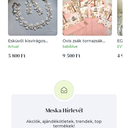
Esküvői kisvirágos
Ovis zsák tornazsák
EGYE
karkötő és fülbevaló
tisztasági
skod
Artual
babiblue
EVYH
szett arany vagy ezüst
párna
kásagyöngyökkel több
5 800 Ft
9 500 Ft
dátu
4 99
színben
nász
huza
Meska Hírlevél
Akciók, ajándékötletek, trendek, top
termékek!