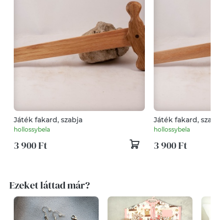
Játék fakard, szabja
Játék fakard, szabj
hollossybela
hollossybela
3 900 Ft
3 900 Ft
Ezeket láttad már?