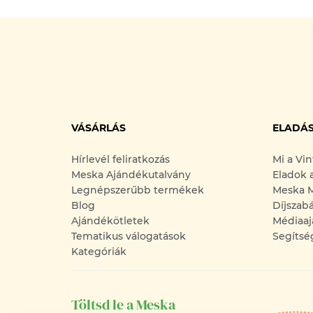
VÁSÁRLÁS
ELADÁ
Hírlevél feliratkozás
Mi a Vi
Meska Ajándékutalvány
Eladok 
Legnépszerűbb termékek
Meska M
Blog
Díjszab
Ajándékötletek
Médiaaj
Tematikus válogatások
Segítsé
Kategóriák
Töltsd le a Meska