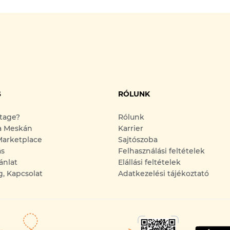
S
RÓLUNK
ntage?
Rólunk
a Meskán
Karrier
arketplace
Sajtószoba
ás
Felhasználási feltételek
ánlat
Elállási feltételek
g, Kapcsolat
Adatkezelési tájékoztató