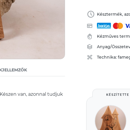
Késztermék, azo
Kézműves ter
Anyag/Összete
Technika:
fame
KJELLEMZŐK
. Készen van, azonnal tudjuk
KÉSZÍTETTE