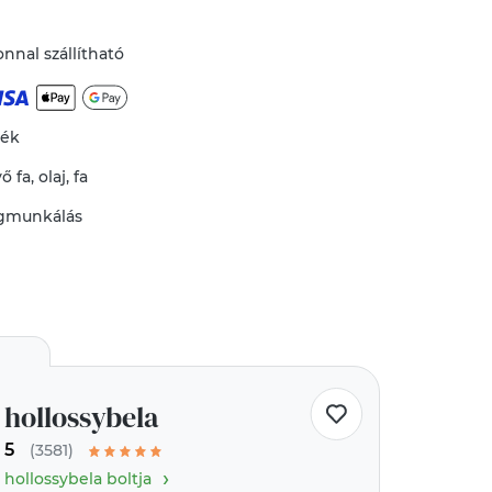
nnal szállítható
mék
vő
fa
,
olaj
,
fa
gmunkálás
hollossybela
5
(3581)
›
hollossybela boltja