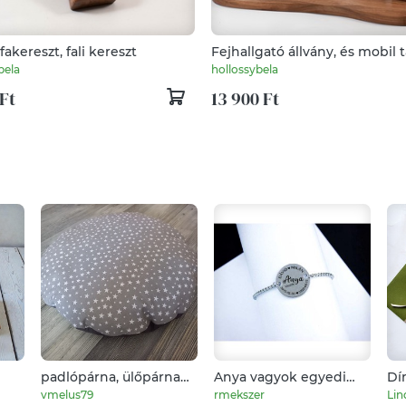
fakereszt, fali kereszt
Fejhallgató állvány, és mobil t
asztali rendező
bela
hollossybela
Ft
13 900 Ft
padlópárna, ülőpárna
Anya vagyok egyedi
Dí
-
(nagyobbaknak)
acél kör medálos
fel
vmelus79
rmekszer
Lin
karlánc