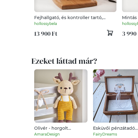
Fejhallgató, és kontroller tartó,
Mintás 
asztali rendező
hollossybela
hollossy
13 900 Ft
3 990 
Ezeket láttad már?
Olivér - horgolt
Esküvői pénzátadó
öltöztethető szarvas
doboz, nászajándék 
AmaraDesign
FairyDreams
sötét dió, arany