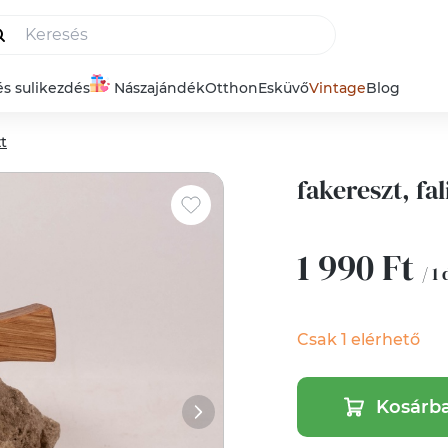
és sulikezdés
Nászajándék
Otthon
Esküvő
Vintage
Blog
t
fakereszt, fal
1 990 Ft
/ 1
Csak 1 elérhető
Kosárb