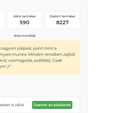
Aktív termékei
Eladott termékei
590
8227
Róla mondták
 nagyon szépek, pont mint a
ényes munka. Minden rendben zajlott
ó, csomagolás, szállítás). Csak
m! :)”
eket is vállal
Üzenek az eladónak