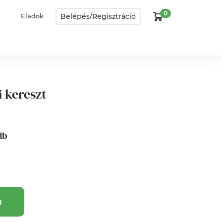
0
Belépés/
Regisztráció
Eladok
i kereszt
 db
a