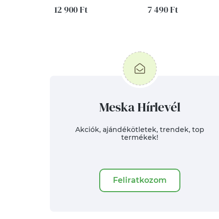
12 900 Ft
tükörfólia
7 490 Ft
Meska Hírlevél
Akciók, ajándékötletek, trendek, top
termékek!
Feliratkozom