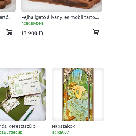
artó,
Fejhallgató állvány, és mobil tartó,
asztali rendező
hollossybela
13 900 Ft
nós, keresztszülő
Napszakok
Ezüst apatit
kérő lap, Keresztelő
daButtercup
lacika007
Revans