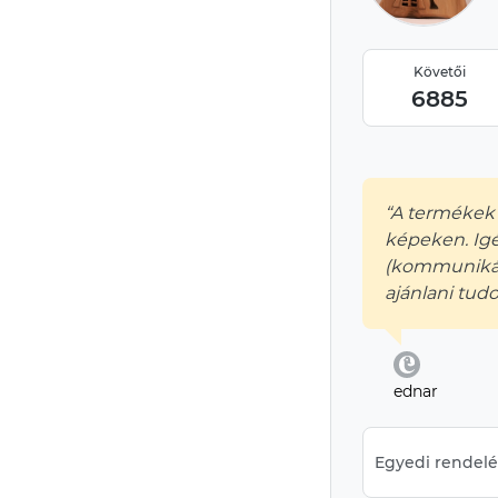
Követői
6885
“A termékek
képeken. Ig
(kommunikáci
ajánlani tudo
ednar
Egyedi rendelés