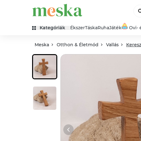
Kategóriák
Ékszer
Táska
Ruha
Játék
Ovi- 
Meska
Otthon & Életmód
Vallás
Keresz