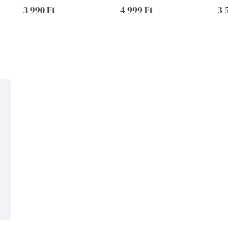
3 990 Ft
4 999 Ft
3 