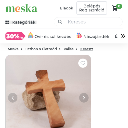
Belépés
0
Eladok
Regisztráció
Kategóriák
»
Éksze
Ovi- és sulikezdés
Nászajándék
Meska
Otthon & Életmód
Vallás
Kereszt