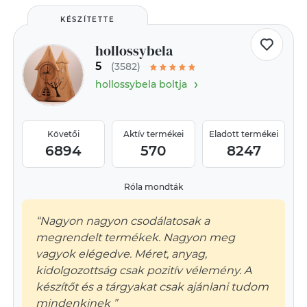
KÉSZÍTETTE
hollossybela
5
(3582)
›
hollossybela boltja
Követői
Aktív termékei
Eladott termékei
6894
570
8247
Róla mondták
“Nagyon nagyon csodálatosak a
megrendelt termékek. Nagyon meg
vagyok elégedve. Méret, anyag,
kidolgozottság csak pozitív vélemény. A
készítőt és a tárgyakat csak ajánlani tudom
mindenkinek ”