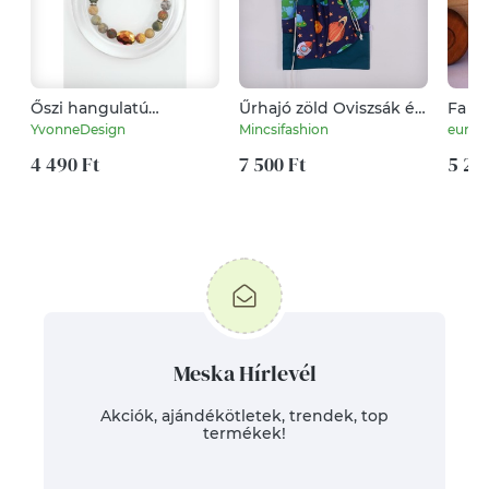
Őszi hangulatú
Űrhajó zöld Oviszsák és
Fa ve
ásványkarkötő
tornazsák szett
pótko
YvonneDesign
Mincsifashion
euro
4 490 Ft
7 500 Ft
5 20
Meska Hírlevél
Akciók, ajándékötletek, trendek, top
termékek!