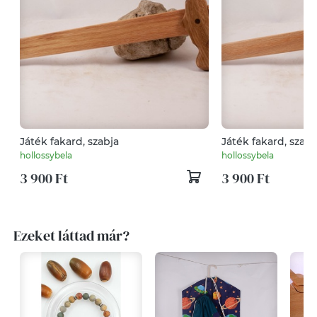
Játék fakard, szabja
Játék fakard, szabj
hollossybela
hollossybela
3 900 Ft
3 900 Ft
Ezeket láttad már?