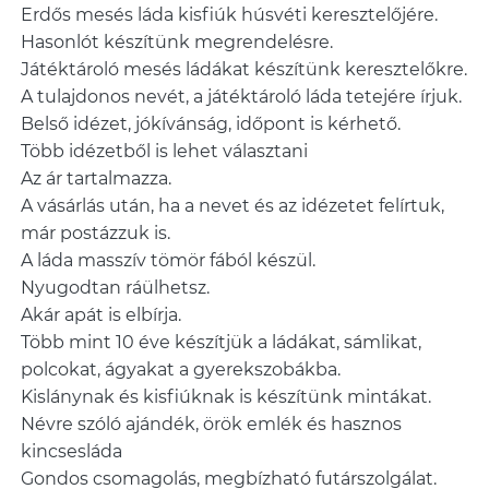
Erdős mesés láda kisfiúk húsvéti keresztelőjére.
Hasonlót készítünk megrendelésre.
Játéktároló mesés ládákat készítünk keresztelőkre.
A tulajdonos nevét, a játéktároló láda tetejére írjuk.
Belső idézet, jókívánság, időpont is kérhető.
Több idézetből is lehet választani
Az ár tartalmazza.
A vásárlás után, ha a nevet és az idézetet felírtuk,
már postázzuk is.
A láda masszív tömör fából készül.
Nyugodtan ráülhetsz.
Akár apát is elbírja.
Több mint 10 éve készítjük a ládákat, sámlikat,
polcokat, ágyakat a gyerekszobákba.
Kislánynak és kisfiúknak is készítünk mintákat.
Névre szóló ajándék, örök emlék és hasznos
kincsesláda
Gondos csomagolás, megbízható futárszolgálat.