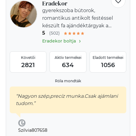
Eradekor
gyerekszoba bútorok,
romantikus antikolt festéssel
készült fa ajándéktárgyak a
5
provence-i stílus jegyében
(502)
›
Eradekor boltja
Követői
Aktív termékei
Eladott termékei
2821
634
1056
Róla mondták
“Nagyon szép,precíz munka.Csak ajámlani
tudom.”
Szilvia807658