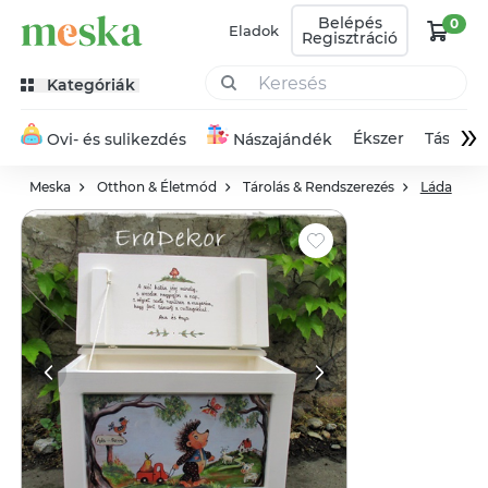
Belépés
0
Eladok
Regisztráció
Kategóriák
»
Ékszer
Táska
Ovi- és sulikezdés
Nászajándék
Meska
Otthon & Életmód
Tárolás & Rendszerezés
Láda