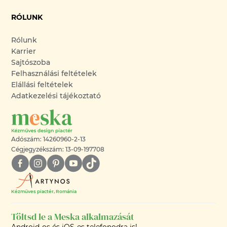
RÓLUNK
Rólunk
Karrier
Sajtószoba
Felhasználási feltételek
Elállási feltételek
Adatkezelési tájékoztató
Adószám: 14260960-2-13
Cégjegyzékszám: 13-09-197708
Kézműves piactér, Románia
Töltsd le a Meska alkalmazását
Android-os és iOS-es telefonodra is!