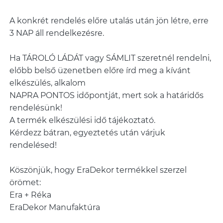
A konkrét rendelés előre utalás után jön létre, erre
3 NAP áll rendelkezésre.
Ha TÁROLÓ LÁDÁT vagy SÁMLIT szeretnél rendelni,
előbb belső üzenetben előre írd meg a kívánt
elkészülés, alkalom
NAPRA PONTOS időpontját, mert sok a határidős
rendelésünk!
A termék elkészülési idő tájékoztató.
Kérdezz bátran, egyeztetés után várjuk
rendelésed!
Köszönjük, hogy EraDekor termékkel szerzel
örömet:
Era + Réka
EraDekor Manufaktúra