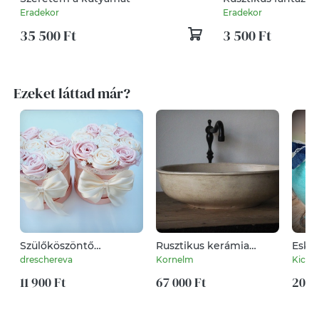
Eradekor
Eradekor
35 500 Ft
3 500 Ft
Ezeket láttad már?
Szülőköszöntő
Rusztikus kerámia
Eskü
virágdoboz
mosdótál
szett
dreschereva
Kornelm
Kicsi
szaténrózsákkal/2db/
11 900 Ft
67 000 Ft
20 9