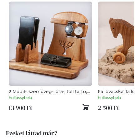
2 Mobil-, szemüveg-, óra-, toll tartó,
Fa lovacska, fa ló
asztali rendező
hollossybela
hollossybela
13 900 Ft
2 500 Ft
Ezeket láttad már?