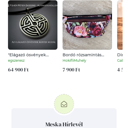
"Elágazó ösvények
Bordó rózsamintás
Dinn
kertje" ezüst medál
övtáska textilbőrrel
vízle
egszeresz
HokifliMuhely
Gabrie
texti
64 900 Ft
7 900 Ft
4 50
Meska Hírlevél