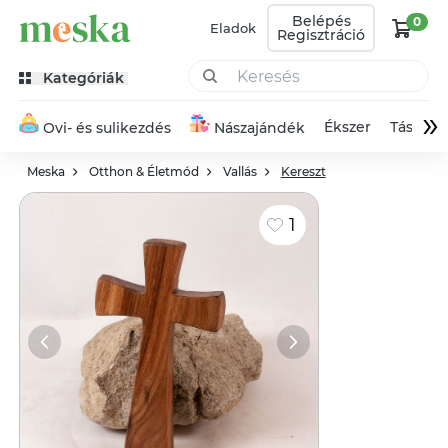
Belépés
0
Eladok
Regisztráció
Kategóriák
»
Ékszer
Táska
Ovi- és sulikezdés
Nászajándék
Meska
Otthon & Életmód
Vallás
Kereszt
1