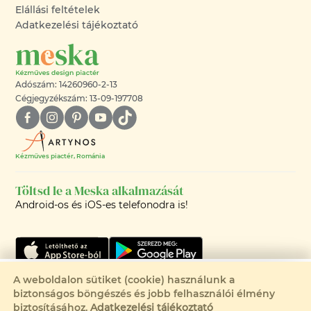
Elállási feltételek
Adatkezelési tájékoztató
Adószám: 14260960-2-13
Cégjegyzékszám: 13-09-197708
Kézműves piactér, Románia
Töltsd le a Meska alkalmazását
Android-os és iOS-es telefonodra is!
Csak 1 elérhető
A weboldalon sütiket (cookie) használunk a
biztonságos böngészés és jobb felhasználói élmény
Eladva
©2008-2026 - MESKA.HU -
biztosításához.
Adatkezelési tájékoztató