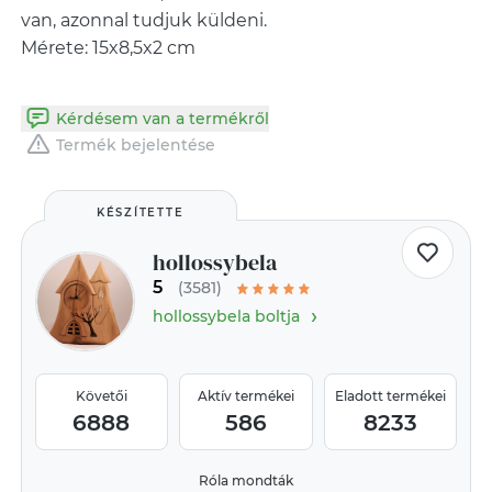
van, azonnal tudjuk küldeni.
Mérete: 15x8,5x2 cm
Kérdésem van a termékről
Termék bejelentése
KÉSZÍTETTE
hollossybela
5
(3581)
›
hollossybela boltja
Követői
Aktív termékei
Eladott termékei
6888
586
8233
Róla mondták