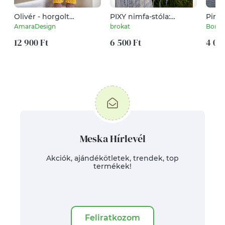
Olivér - horgolt
PIXY nimfa-stóla:
Piros
öltöztethető szarvas
batikolt, szabdalt géz
para
AmaraDesign
brokat
Borsk
stóla, sál / ÉGSZÍN-KÉK
12 900 Ft
6 500 Ft
4 00
Meska Hírlevél
Akciók, ajándékötletek, trendek, top
termékek!
Feliratkozom