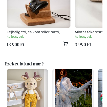
Fejhallgató, és kontroller tartó,
Mintás fakereszt, f
asztali rendező
hollossybela
hollossybela
13 900 Ft
3 990 Ft
Ezeket láttad már?