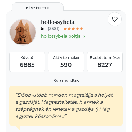
KÉSZÍTETTE
hollossybela
5
(3581)
›
hollossybela boltja
Követői
Aktív termékei
Eladott termékei
6885
590
8227
Róla mondták
“Előbb-utóbb minden megtalálja a helyét,
a gazdáját. Megtiszteltetés, h ennek a
szépségnek én lehetek a gazdája. :) Még
egyszer köszönöm! :)”