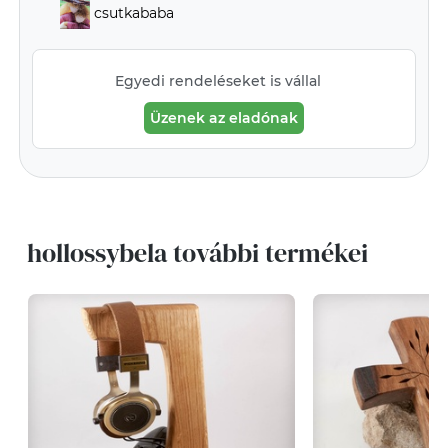
csutkababa
Egyedi rendeléseket is vállal
Üzenek az eladónak
hollossybela további termékei