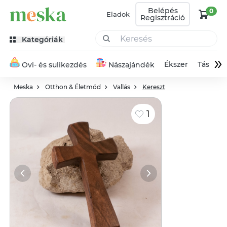
Belépés
0
Eladok
Regisztráció
Kategóriák
»
Ékszer
Táska
Ovi- és sulikezdés
Nászajándék
Meska
Otthon & Életmód
Vallás
Kereszt
1