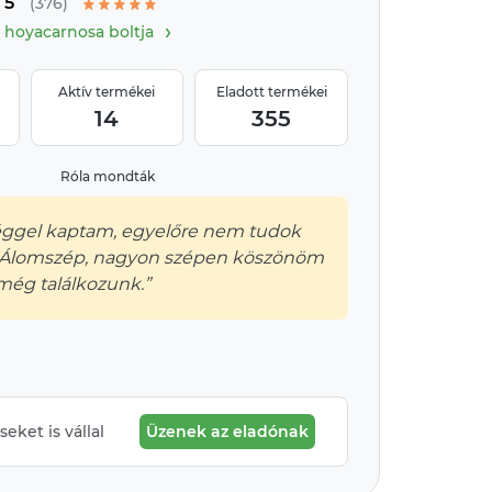
5
(376)
›
hoyacarnosa boltja
Aktív termékei
Eladott termékei
14
355
Róla mondták
ggel kaptam, egyelőre nem tudok
e. Álomszép, nagyon szépen köszönöm
még találkozunk.”
eket is vállal
Üzenek az eladónak