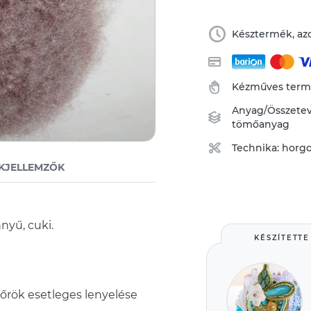
Késztermék, azo
Kézműves ter
Anyag/Összete
tömőanyag
Technika:
horgo
KJELLEMZŐK
nyű, cuki.
KÉSZÍTETTE
őrök esetleges lenyelése