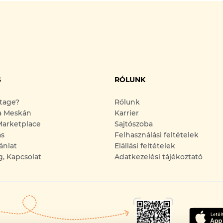
S
RÓLUNK
ntage?
Rólunk
a Meskán
Karrier
arketplace
Sajtószoba
ás
Felhasználási feltételek
ánlat
Elállási feltételek
g, Kapcsolat
Adatkezelési tájékoztató