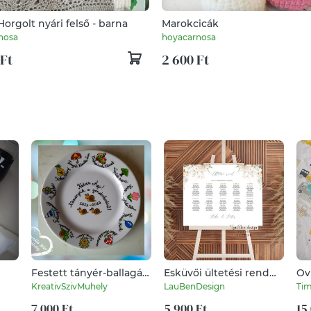
Horgolt nyári felső - barna
Marokcicák
nosa
hoyacarnosa
 Ft
2 600 Ft
Festett tányér-ballagási
Esküvői ültetési rend
Ov
ajándék-óvoda/iskola
poszter vagy tábla
sz
KreativSzivMuhely
LauBenDesign
Tim
7 000 Ft
5 900 Ft
15