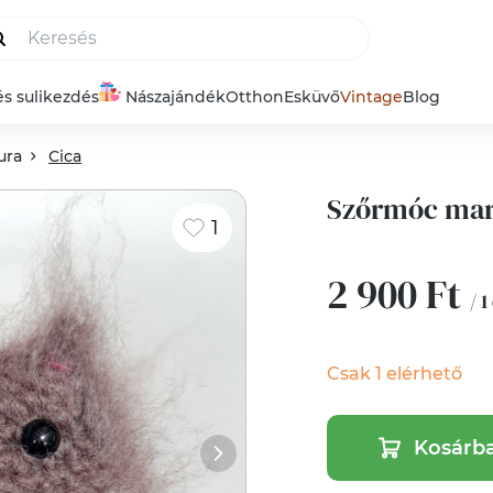
és sulikezdés
Nászajándék
Otthon
Esküvő
Vintage
Blog
ura
Cica
Szőrmóc mar
1
2 900 Ft
/ 1
Csak 1 elérhető
Kosárb