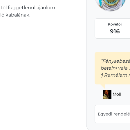
ől függetlenül ajánlom
aló kabalának.
Követői
916
“Fénysebesé
betelni vel
:) Remélem 
Moll
Egyedi rendelés