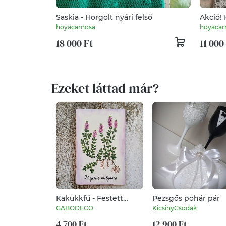
Saskia - Horgolt nyári felső
Akció! 
hoyacarnosa
hoyacar
18 000 Ft
11 000
Ezeket láttad már?
Kakukkfű - Festett
Pezsgős pohár pár
fűszer kép,
GABODECO
KicsinyCsodak
gyógynövény
konyhába étkezőbe
4 700 Ft
12 900 Ft