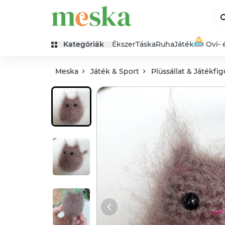
Kategóriák
Ékszer
Táska
Ruha
Játék
Ovi- 
Meska
Játék & Sport
Plüssállat & Játékfig