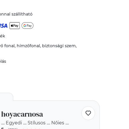
nnal szállítható
mék
vő
fonal
,
hímzőfonal
,
biztonsági szem
,
lás
hoyacarnosa
.... Egyedi .... Stílusos .... Nőies ....