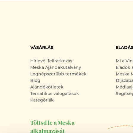
VÁSÁRLÁS
ELADÁ
Hírlevél feliratkozás
Mi a Vi
Meska Ajándékutalvány
Eladok 
Legnépszerűbb termékek
Meska M
Blog
Díjszab
Ajándékötletek
Médiaaj
Tematikus válogatások
Segítsé
Kategóriák
Töltsd le a Meska
alkalmazását