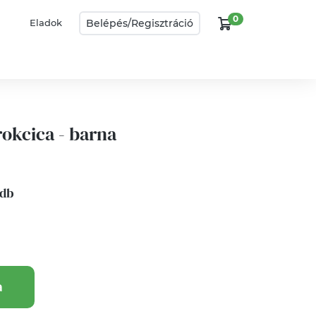
0
Belépés/
Regisztráció
Eladok
okcica - barna
 db
a