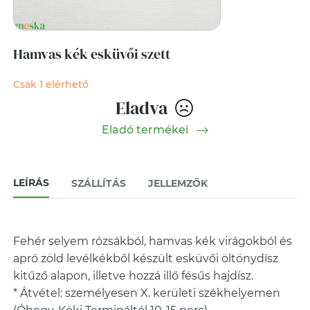
Hamvas kék esküvői szett
Csak 1 elérhető
Eladva
Eladó termékei
LEÍRÁS
SZÁLLÍTÁS
JELLEMZŐK
Fehér selyem rózsákból, hamvas kék virágokból és
apró zöld levélkékből készült esküvői öltönydísz
kitűző alapon, illetve hozzá illő fésűs hajdísz.
* Átvétel: személyesen X. kerületi székhelyemen