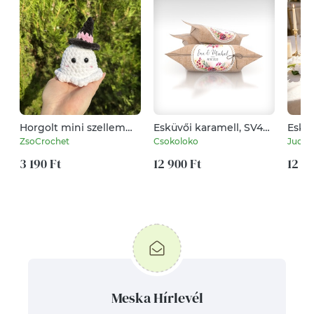
Horgolt mini szellem
Esküvői karamell, SV49
Esküv
plüss
minta (1 kg)
ZsoCrochet
Csokoloko
Judit
3 190 Ft
12 900 Ft
12 00
Meska Hírlevél