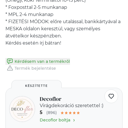
(Óhegy, Köki Termináltól 10-15 perc)
* Foxposttal 2-5 munkanap
* MPL 2-4 munkanap
* FIZETÉSI MÓDOK: előre utalással, bankkártyával a
MESKA oldalon keresztül, vagy személyes
átvételkor készpénzben.
Kérdés esetén írj bátran!
Kérdésem van a termékről
Termék bejelentése
KÉSZÍTETTE
Decoflor
Virágdekoráció szeretettel :)
5
(896)
›
Decoflor boltja