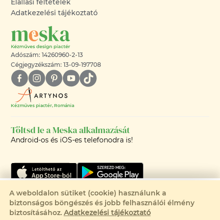
Elállási feltételek
Adatkezelési tájékoztató
Adószám: 14260960-2-13
Cégjegyzékszám: 13-09-197708
Kézműves piactér, Románia
Töltsd le a Meska alkalmazását
Android-os és iOS-es telefonodra is!
Csak 1 elérhető
A weboldalon sütiket (cookie) használunk a
biztonságos böngészés és jobb felhasználói élmény
Eladva
©2008-2026 - MESKA.HU -
biztosításához.
Adatkezelési tájékoztató