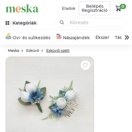
Belépés
0
Eladok
Regisztráció
Kategóriák
»
Ékszer
Táska
Ovi- és sulikezdés
Nászajándék
Meska
Esküvő
Esküvői szett