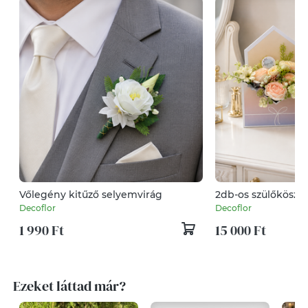
Vőlegény kitűző selyemvirág
2db-os szülőköszöntő virág
szett boríték
Decoflor
Decoflor
1 990 Ft
15 000 Ft
Ezeket láttad már?