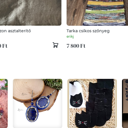
on asztalterítő
Tarka csíkos szőnyeg
erikj
 Ft
7 800 Ft