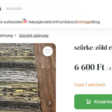
és sulikezdés
Nászajándék
Otthon
Esküvő
Vintage
Blog
zőnyeg
Szövött szőnyeg
szürke-zöld 
6 600 Ft
/ 1
Csak 1 elérhető
Kosárb