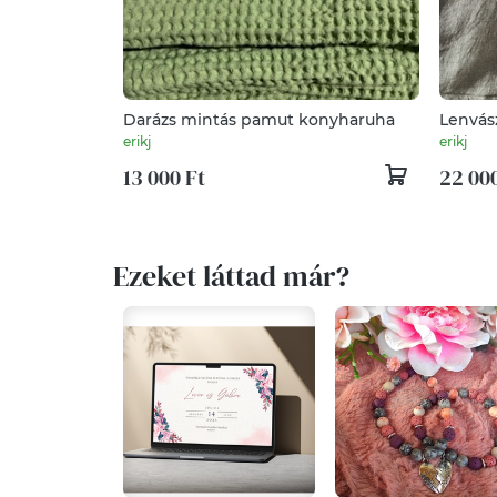
Darázs mintás pamut konyharuha
Lenvász
erikj
erikj
13 000 Ft
22 000
Ezeket láttad már?