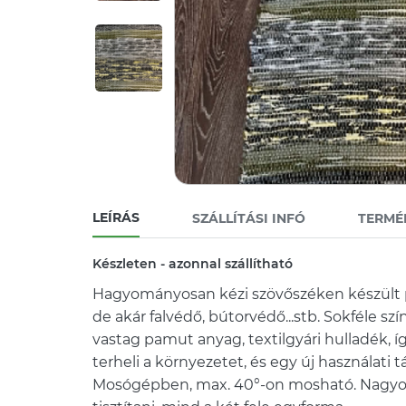
LEÍRÁS
SZÁLLÍTÁSI INFÓ
TERMÉ
Készleten - azonnal szállítható
Hagyományosan kézi szövőszéken készült
de akár falvédő, bútorvédő...stb. Sokféle szí
vastag pamut anyag, textilgyári hulladék,
terheli a környezetet, és egy új használati t
Mosógépben, max. 40°-on mosható. Nagyon