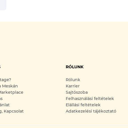
S
RÓLUNK
ntage?
Rólunk
a Meskán
Karrier
arketplace
Sajtószoba
ás
Felhasználási feltételek
ánlat
Elállási feltételek
g, Kapcsolat
Adatkezelési tájékoztató