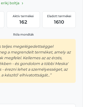
›
erikj boltja
Aktív termékei
Eladott termékei
162
1610
Róla mondták
 teljes megelégedettséggel
meg a megrendelt terméket, amely az
k megfelel. Kellemes az az érzés,
ékben - és gondolom a többi Meska'
 - érezni lehet a személyességet, az
a készítő' elhivatottságát...”