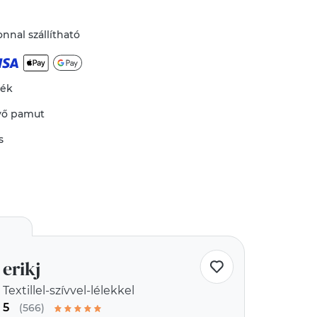
nnal szállítható
mék
vő
pamut
s
erikj
Textillel-szívvel-lélekkel
5
(566)