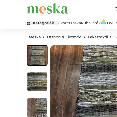
Kategóriák
Ékszer
Táska
Ruha
Játék
Ovi- 
Meska
Otthon & Életmód
Lakástextil
S