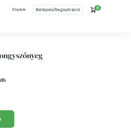
0
Belépés/
Regisztráció
Eladok
rongyszőnyeg
 db
a