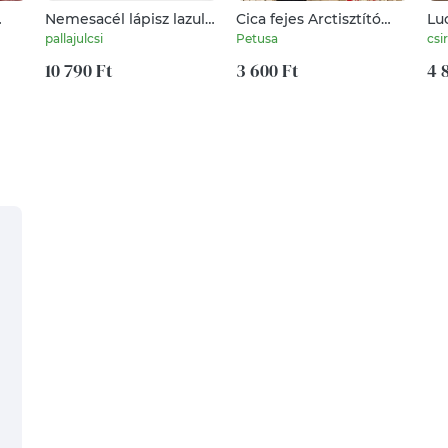
Nemesacél lápisz lazuli
Cica fejes Arctisztító
Lu
fülbevaló
korong, 10 db
sz
pallajulcsi
Petusa
csir
sminklemosó párna,
10 790 Ft
cicás, macskás
3 600 Ft
4 