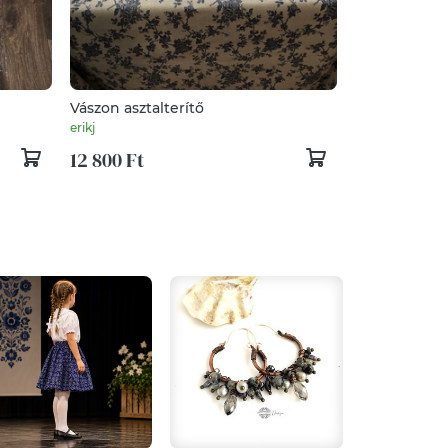
Vászon asztalterítő
erikj
12 800 Ft