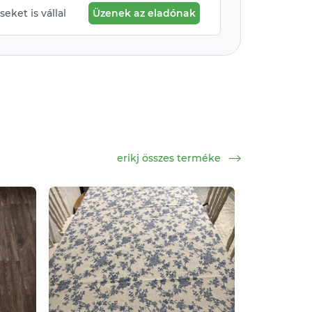
eket is vállal
Üzenek az eladónak
erikj összes terméke