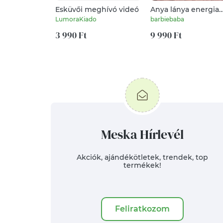
Esküvői meghívó videó
Anya lánya energia
páros karkötő
LumoraKiado
barbiebaba
3 990 Ft
9 990 Ft
Meska Hírlevél
Akciók, ajándékötletek, trendek, top
termékek!
Feliratkozom