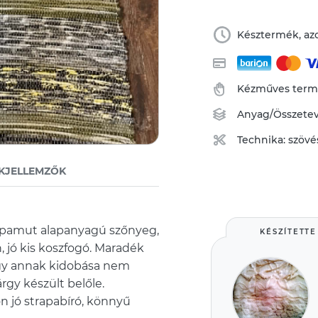
Késztermék, azo
Kézműves ter
Anyag/Összete
Technika:
szövé
KJELLEMZŐK
 pamut alapanyagú szőnyeg,
KÉSZÍTETTE
n, jó kis koszfogó. Maradék
 így annak kidobása nem
árgy készült belőle.
 jó strapabíró, könnyű