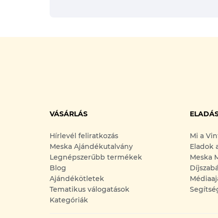
VÁSÁRLÁS
ELADÁ
Hírlevél feliratkozás
Mi a Vi
Meska Ajándékutalvány
Eladok 
Legnépszerűbb termékek
Meska M
Blog
Díjszab
Ajándékötletek
Médiaaj
Tematikus válogatások
Segítsé
Kategóriák