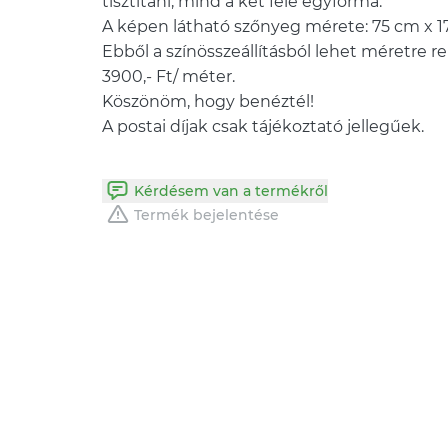
tisztítani, mind a két fele egyforma.
A képen látható szőnyeg mérete: 75 cm x 1
Ebből a színösszeállításból lehet méretre re
3900,- Ft/ méter.
Köszönöm, hogy benéztél!
A postai díjak csak tájékoztató jellegűek.
Kérdésem van a termékről
Termék bejelentése