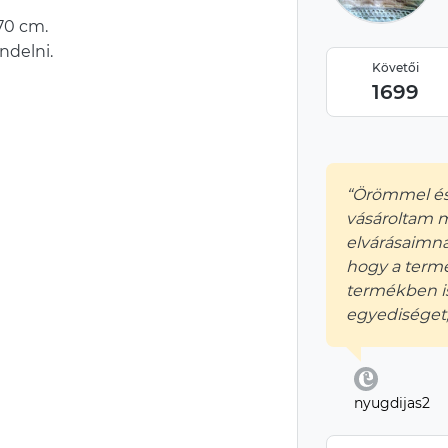
70 cm.
ndelni.
Követői
1699
“Örömmel és
vásároltam 
elvárásaimna
hogy a term
termékben is
egyediséget, 
nyugdijas2