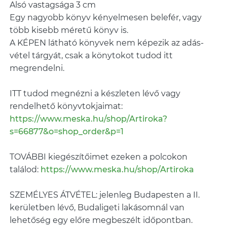
Alsó vastagsága 3 cm
Egy nagyobb könyv kényelmesen belefér, vagy
több kisebb méretű könyv is.
A KÉPEN látható könyvek nem képezik az adás-
vétel tárgyát, csak a könytokot tudod itt
megrendelni.
ITT tudod megnézni a készleten lévő vagy
rendelhető könyvtokjaimat:
https://www.meska.hu/shop/Artiroka?
s=66877&o=shop_order&p=1
TOVÁBBI kiegészítőimet ezeken a polcokon
találod:
https://www.meska.hu/shop/Artiroka
SZEMÉLYES ÁTVÉTEL: jelenleg Budapesten a II.
kerületben lévő, Budaligeti lakásomnál van
lehetőség egy előre megbeszélt időpontban.