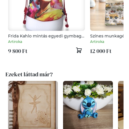
Frida Kahlo mintás egyedi gymbag
Színes munkagép
hátizsák - Artiroka
/ OVIS ZSÁK akár sz
Artiroka
Artiroka
Artiroka design
9 800 Ft
12 000 Ft
Ezeket láttad már?