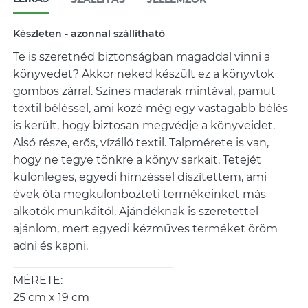
Készleten - azonnal szállítható
Te is szeretnéd biztonságban magaddal vinni a
könyvedet? Akkor neked készült ez a könyvtok
gombos zárral. Színes madarak mintával, pamut
textil béléssel, ami közé még egy vastagabb bélés
is került, hogy biztosan megvédje a könyveidet.
Alsó része, erős, vízálló textil. Talpmérete is van,
hogy ne tegye tönkre a könyv sarkait. Tetejét
különleges, egyedi hímzéssel díszítettem, ami
évek óta megkülönbözteti termékeinket más
alkotók munkáitól. Ajándéknak is szeretettel
ajánlom, mert egyedi kézműves terméket öröm
adni és kapni.
_____________________________
MÉRETE:
25 cm x 19 cm