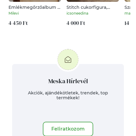
Emlékmegőrzőalbum -
Stitch cukorfigura,
Szarv
zene , színház,
tortadisz, tortadekor
Lézer
Milevi
icsoneedina
mano
balettkedvelőknek -
szarv
versenyajándék -
4 450 Ft
4 000 Ft
fehér
14 00
balerina - balettáncos
és fé
gyermekem-
kapcs
tervek,emlékek
Meska Hírlevél
Akciók, ajándékötletek, trendek, top
termékek!
Feliratkozom