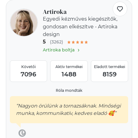
Artiroka
Egyedi kézműves kiegészítők,
gondosan elkészítve - Artiroka
design
5
(3262)
›
Artiroka boltja
Követői
Aktív termékei
Eladott termékei
7096
1488
8159
Róla mondták
“Nagyon örülünk a tornazsáknak. Minőségi
munka, kommunikatív, kedves eladó 🥰”