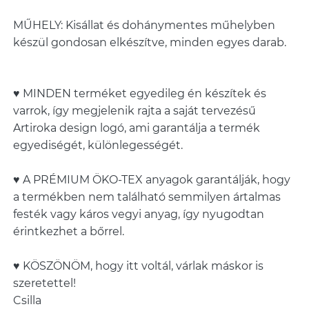
MŰHELY: Kisállat és dohánymentes műhelyben
készül gondosan elkészítve, minden egyes darab.
♥ MINDEN terméket egyedileg én készítek és
varrok, így megjelenik rajta a saját tervezésű
Artiroka design logó, ami garantálja a termék
egyediségét, különlegességét.
♥ A PRÉMIUM ÖKO-TEX anyagok garantálják, hogy
a termékben nem található semmilyen ártalmas
festék vagy káros vegyi anyag, így nyugodtan
érintkezhet a bőrrel.
♥ KÖSZÖNÖM, hogy itt voltál, várlak máskor is
szeretettel!
Csilla