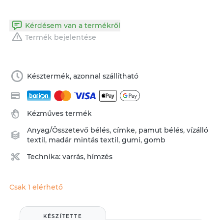
Kérdésem van a termékről
Termék bejelentése
Késztermék, azonnal szállítható
Kézműves termék
Anyag/Összetevő
bélés
,
címke
,
pamut bélés
,
vízálló
textil
,
madár mintás textil
,
gumi
,
gomb
Technika:
varrás
,
hímzés
Csak 1 elérhető
KÉSZÍTETTE