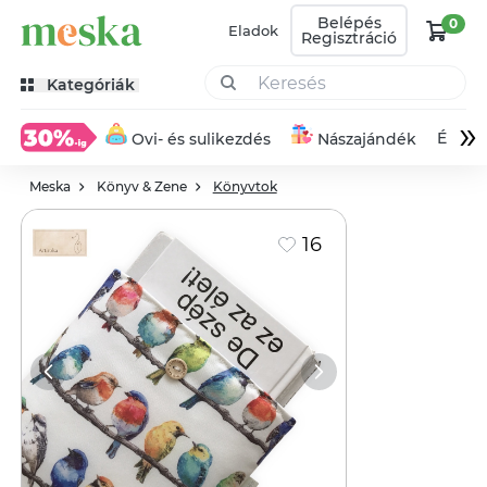
Belépés
0
Eladok
Regisztráció
Kategóriák
»
Éksze
Ovi- és sulikezdés
Nászajándék
Meska
Könyv & Zene
Könyvtok
16