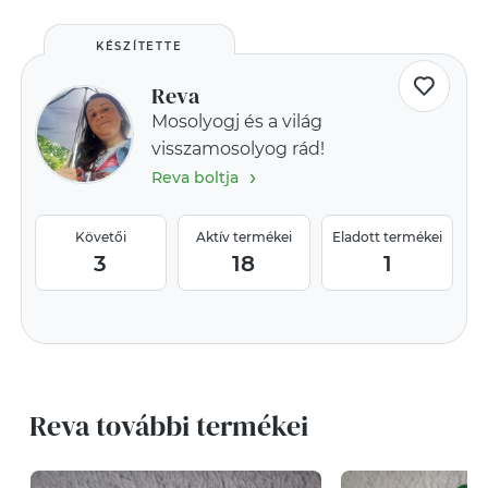
KÉSZÍTETTE
Reva
Mosolyogj és a világ
visszamosolyog rád!
›
Reva boltja
Követői
Aktív termékei
Eladott termékei
3
18
1
Reva további termékei