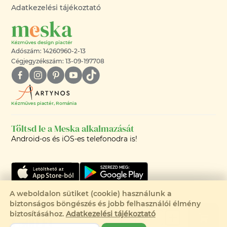
Adatkezelési tájékoztató
Adószám: 14260960-2-13
Cégjegyzékszám: 13-09-197708
Kézműves piactér, Románia
Töltsd le a Meska alkalmazását
Android-os és iOS-es telefonodra is!
A weboldalon sütiket (cookie) használunk a
Utolsó darabok! Csak 2 elérhető
biztonságos böngészés és jobb felhasználói élmény
©2008-2026 - MESKA.HU -
biztosításához.
Adatkezelési tájékoztató
3 500 Ft
MINDEN JOG FENNTARTVA!