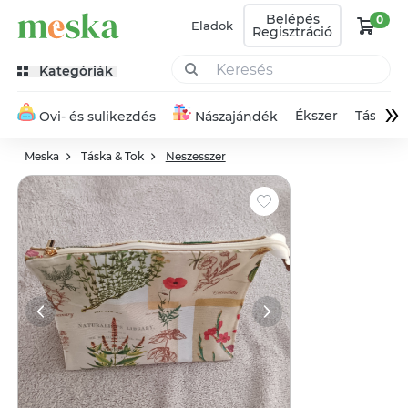
Belépés
0
Eladok
Regisztráció
Kategóriák
»
Ékszer
Táska
Ovi- és sulikezdés
Nászajándék
Meska
Táska & Tok
Neszesszer