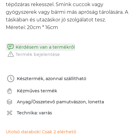
tépőzáras rekesszel. Smink cuccok vagy
gyógyszerek vagy bármi más apróság tárolására. A
táskában és utazáskor jó szolgálatot tesz.
Méretei: 20cm * 16cm
Kérdésem van a termékről
Termék bejelentése
Késztermék, azonnal szállítható
Kézműves termék
Anyag/Összetevő
pamutvászon
,
lonetta
Technika:
varrás
Utolsó darabok! Csak 2 elérhető