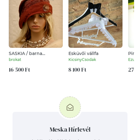
SASKIA / barna
Esküvői vállfa
Piros
jacquard jersey design-
ezüst
brokat
KicsinyCsodak
Ezust
kalap
méret
16 500 Ft
8 100 Ft
27 0
Meska Hírlevél