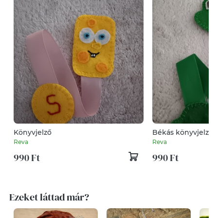
Könyvjelző
Békás könyvjelző
Reva
Reva
990 Ft
990 Ft
Ezeket láttad már?