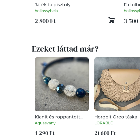
Játék fa pisztoly
Fa fülb
hollossybela
hollossy
2 800 Ft
3 500 
Ezeket láttad már?
Kianit és roppantott
Horgolt Oreo táska
hegyikristály karkötő
Aquasvany
LORABLE
4 290 Ft
21 600 Ft