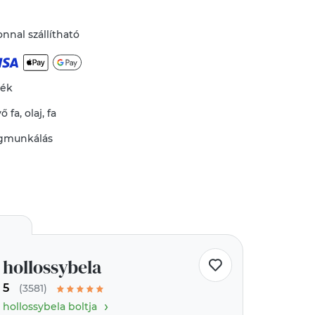
nnal szállítható
mék
vő
fa
,
olaj
,
fa
gmunkálás
hollossybela
5
(3581)
›
hollossybela boltja