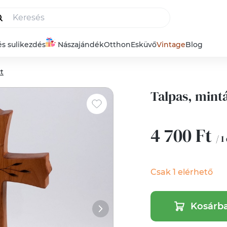
és sulikezdés
Nászajándék
Otthon
Esküvő
Vintage
Blog
t
Talpas, mintá
4 700 Ft
/ 1
Csak 1 elérhető
Kosárb