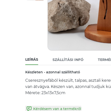
LEÍRÁS
SZÁLLÍTÁSI INFÓ
TERMÉ
Készleten - azonnal szállítható
Cseresznyefából készült, talpas, asztali ker
van átvágva. Készen van, azonnal tudjuk kü
Mérete: 23x13x7,5cm
Kérdésem van a termékről