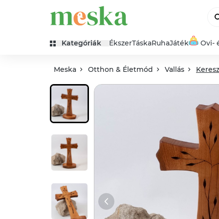
Kategóriák
Ékszer
Táska
Ruha
Játék
Ovi- 
Meska
Otthon & Életmód
Vallás
Keresz