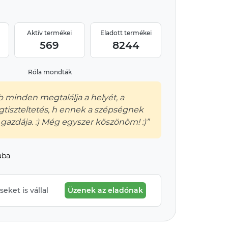
Aktív termékei
Eladott termékei
569
8244
Róla mondták
 minden megtalálja a helyét, a
gtiszteltetés, h ennek a szépségnek
 gazdája. :) Még egyszer köszönöm! :)”
aba
eket is vállal
Üzenek az eladónak