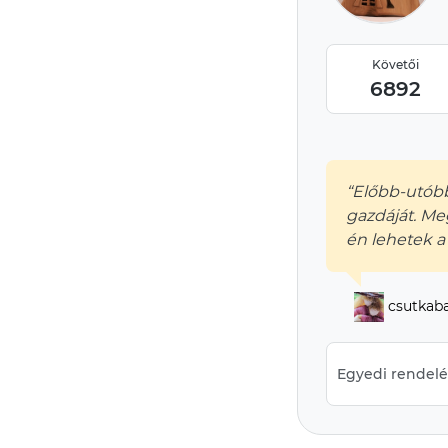
Követői
6892
“Előbb-utóbb
gazdáját. Me
én lehetek a
csutkab
Egyedi rendelés