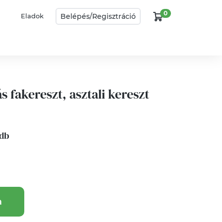
0
Belépés/
Regisztráció
Eladok
s fakereszt, asztali kereszt
 db
a