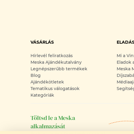
VÁSÁRLÁS
ELADÁ
Hírlevél feliratkozás
Mi a Vi
Meska Ajándékutalvány
Eladok 
Legnépszerűbb termékek
Meska M
Blog
Díjszab
Ajándékötletek
Médiaaj
Tematikus válogatások
Segítsé
Kategóriák
Töltsd le a Meska
alkalmazását
Android-os és iOS-es telefonodra is!