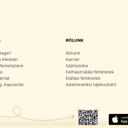
S
RÓLUNK
ntage?
Rólunk
a Meskán
Karrier
arketplace
Sajtószoba
ás
Felhasználási feltételek
ánlat
Elállási feltételek
g, Kapcsolat
Adatkezelési tájékoztató