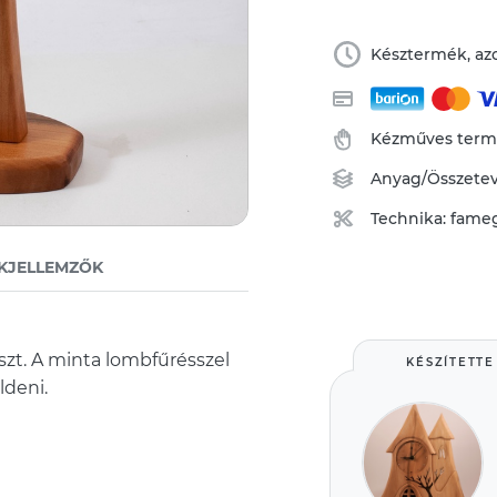
Késztermék, azo
Kézműves ter
Anyag/Összete
Technika:
fame
KJELLEMZŐK
eszt. A minta lombfűrésszel
KÉSZÍTETTE
ldeni.