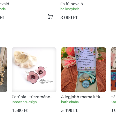
evaló
Fa fülbevaló
bela
hollossybela
Ft
3 000 Ft
Petúnia - tűzzománc
A legjobb mama kék
Há
fülbevaló
dobozos egyedi
InnocentDesign
barbiebaba
Ko
4 500 Ft
5 490 Ft
3 