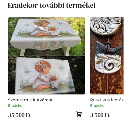
Eradekor további termékei
Szeretem a kutyámat
Rusztikus fantázia
Eradekor
Eradekor
35 500 Ft
3 500 Ft