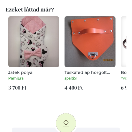
Ezeket láttad már?
Játék pólya
Táskafedlap horgolt
Bőr 
táskákhoz -csodás
(több
PamiEra
spalti51
Yvonn
tavaszi színekben
3 700 Ft
4 400 Ft
6 99