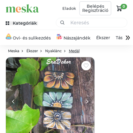
Belépés
0
Eladok
Regisztráció
Kategóriák
»
Ékszer
Táska
Ovi- és sulikezdés
Nászajándék
Meska
Ékszer
Nyaklánc
Medál