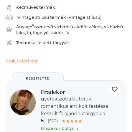
Kézműves termék
Vintage stílusú termék (Vintage stílusú)
Anyag/Összetevő
vízbázisú akrilfestékek
,
vízbázisú
lakk
,
fa
,
fagolyó
,
zsinór
,
fa
Technika:
festett tárgyak
Csak 1 elérhető
KÉSZÍTETTE
Eradekor
gyerekszoba bútorok,
romantikus antikolt festéssel
készült fa ajándéktárgyak a
5
provence-i stílus jegyében
(502)
›
Eradekor boltja