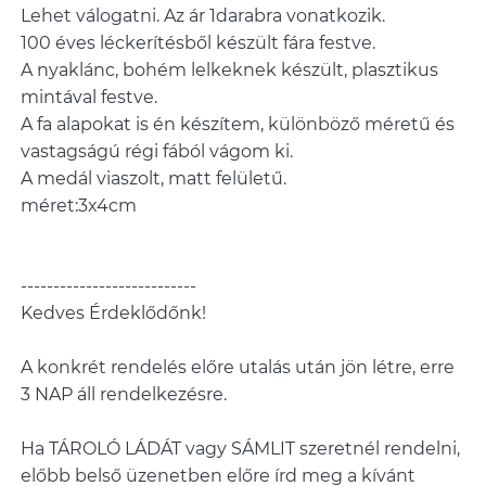
Lehet válogatni. Az ár 1darabra vonatkozik.
100 éves léckerítésből készült fára festve.
A nyaklánc, bohém lelkeknek készült, plasztikus
mintával festve.
A fa alapokat is én készítem, különböző méretű és
vastagságú régi fából vágom ki.
A medál viaszolt, matt felületű.
méret:3x4cm
---------------------------
Kedves Érdeklődőnk!
A konkrét rendelés előre utalás után jön létre, erre
3 NAP áll rendelkezésre.
Ha TÁROLÓ LÁDÁT vagy SÁMLIT szeretnél rendelni,
előbb belső üzenetben előre írd meg a kívánt